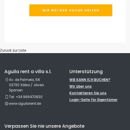
MIR BEI DER SUCHE HELFEN
Filter löschen
Beliebte Dienste
Zurück zur Liste
Bedingungen
Aguila rent a villa s.l.
Unterstützung
Av. de Palmela, 56
WIE KANN ICH BUCHEN?
03730 Xàbia / Jávea
Optionell
Wir über uns
Spanien
Kontaktieren Sie uns
Tel: +34 966470830
Login-Seite für Eigentümer
www.aguilarent.de
Entfernungen
Verpassen Sie nie unsere Angebote