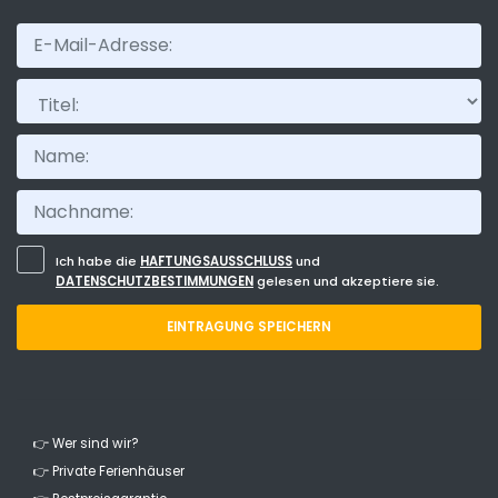
Komfort
Titel:
Dienste
Blicke
Ich habe die
HAFTUNGSAUSSCHLUSS
und
DATENSCHUTZBESTIMMUNGEN
gelesen und akzeptiere sie.
Weitere Kategorien
EINTRAGUNG SPEICHERN
Zuletzt aufgerufen
(0)
Ihre Favoriten
(0)
Neuheiten
(0)
👉 Wer sind wir?
Am besten bewertete
(0)
👉 Private Ferienhäuser
Luxusimmobilien
(0)