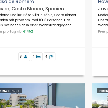
asa de Romero
Haw
vea, Costa Blanca, Spanien
Jave
erne und luxuriöse Villa in Xàbia, Costa Blanca,
Moder
nien mit privatem Pool für 8 Personen. Das
Costa 
us befindet sich in einer Wohnstrandgegend.
Wohnu
Strand
eis pro Tag ab:
€ 452
Preis
Gesch
Strand
Jávea
8
4
4
RIENWOHNUNG
FERI