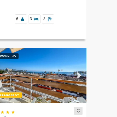
6
3
3
ENWOHNUNG
ous
Next
ERANGEBOT