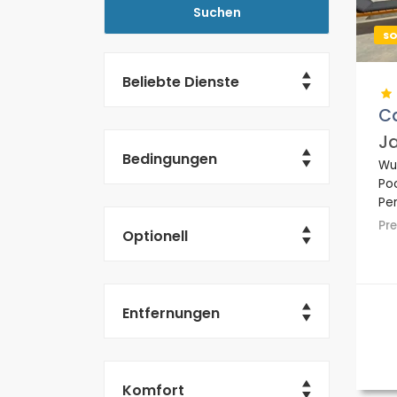
S
Beliebte Dienste
Ca
Ja
Bedingungen
Wu
Poo
Per
Wo
Pr
Optionell
Re
Gra
Entfernungen
Komfort