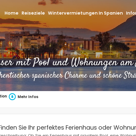
Home
Reiseziele
Wintervermietungen In Spanien
Info
user mit Pool und Wohnungen am 
hentischer spanischer Charme und schöne Str
tion
Mehr Infos
Finden Sie Ihr perfektes Ferienhaus oder Wohn
Beschreibung: Ob Sie ein Ferienhaus mit privatem Pool, eine Wohnu