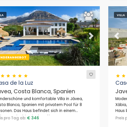
LLA
VILLA
evious
Next
Previ
ONDERANGEBOT
sa de la Luz
Cas
vea, Costa Blanca, Spanien
Jave
nderschöne und komfortable Villa in Jávea,
Modern
ta Blanca, Spanien mit privatem Pool für 8
Xàbia,
sonen. Das Haus befindet sich in einem
Haus 
hnstrandgebiet, in der Nähe von Restaurants
eis pro Tag ab:
€ 346
Preis
d Bars und 3 km vom Strand La Grava, Jávea