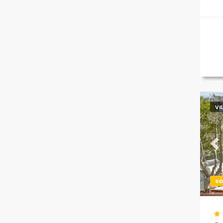
ent
VI
Pr
S