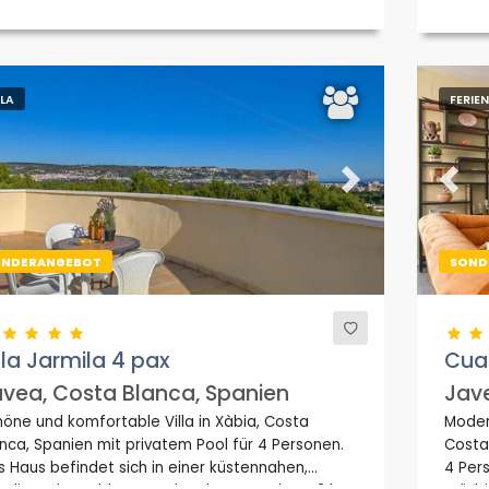
LLA
FERI
evious
Next
Previ
ONDERANGEBOT
SOND
lla Jarmila 4 pax
Cuar
vea, Costa Blanca, Spanien
Jave
öne und komfortable Villa in Xàbia, Costa
Moder
nca, Spanien mit privatem Pool für 4 Personen.
Costa
 Haus befindet sich in einer küstennahen,
4 Per