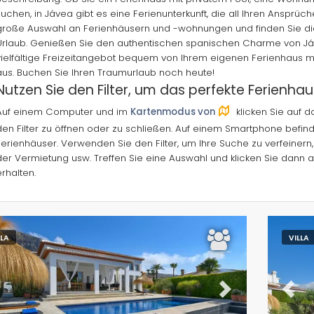
suchen, in Jávea gibt es eine Ferienunterkunft, die all Ihren Ansprü
große Auswahl an Ferienhäusern und -wohnungen und finden Sie die 
Urlaub. Genießen Sie den authentischen spanischen Charme von Já
vielfältige Freizeitangebot bequem von Ihrem eigenen Ferienhaus 
aus. Buchen Sie Ihren Traumurlaub noch heute!
Nutzen Sie den Filter, um das perfekte Ferienhau
Auf einem Computer und im
Kartenmodus von
klicken Sie auf 
den Filter zu öffnen oder zu schließen. Auf einem Smartphone befinde
Ferienhäuser. Verwenden Sie den Filter, um Ihre Suche zu verfeinern, 
der Vermietung usw. Treffen Sie eine Auswahl und klicken Sie dann 
erhalten.
LLA
VILLA
evious
Next
Previ