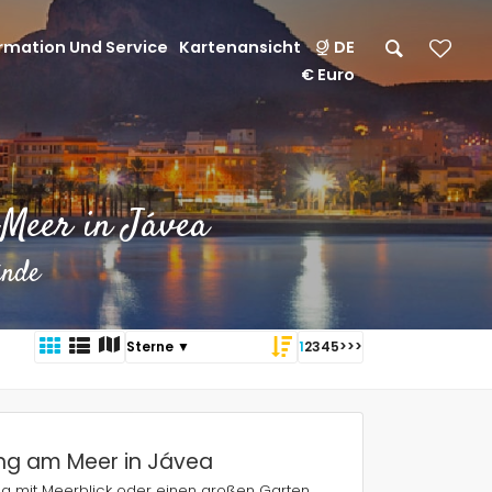
rmation Und Service
Kartenansicht
DE
€ Euro
Meer in Jávea
ände
1
2
3
4
5
>
>>
ung am Meer in Jávea
ng mit Meerblick oder einen großen Garten