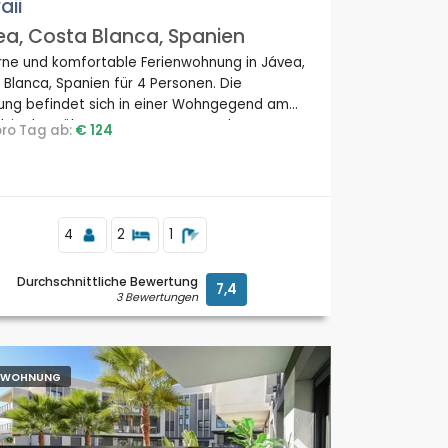
aii
a, Costa Blanca, Spanien
ne und komfortable Ferienwohnung in Jávea,
Blanca, Spanien für 4 Personen. Die
ng befindet sich in einer Wohngegend am
, in der Nähe von Restaurants und Bars,
 pro Tag ab:
€ 124
äften und Supermärkten, 100 Meter vom
 El Arenal, Jávea, und 0,1 km vom Mittelmeer,
 entfernt.
4
2
1
Durchschnittliche Bewertung
7,4
3 Bewertungen
ENWOHNUNG