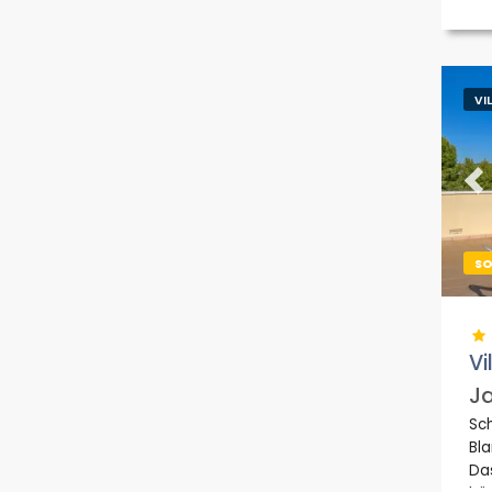
VI
Pr
S
Vi
Ja
Sch
Bla
Das