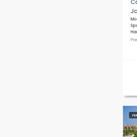
C
Ja
Mod
Spa
Ha
Pr
FE