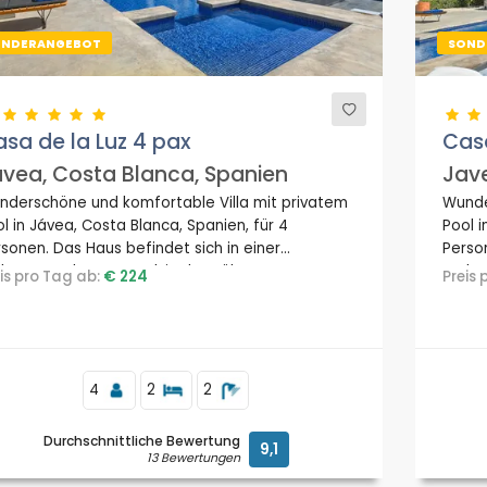
ONDERANGEBOT
SOND
sa de la Luz 4 pax
Casa
vea, Costa Blanca, Spanien
Jave
nderschöne und komfortable Villa mit privatem
Wunde
l in Jávea, Costa Blanca, Spanien, für 4
Pool i
sonen. Das Haus befindet sich in einer
Person
hngegend am Strand, in der Nähe von
Wohng
eis pro Tag ab:
€ 224
Preis
staurants und Bars und 3 km vom Strand La
Resta
va in Jávea entfernt.
Grava,
4
2
2
Durchschnittliche Bewertung
9,1
13 Bewertungen