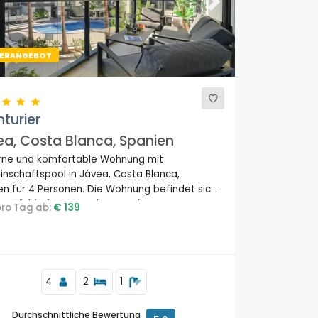
ous
Next
ERANGEBOT
turier
a, Costa Blanca, Spanien
ne und komfortable Wohnung mit
nschaftspool in Jávea, Costa Blanca,
en für 4 Personen. Die Wohnung befindet sich
ner städtischen Umgebung, nahe an
 pro Tag ab:
€ 139
urants und Bars, Geschäften und
märkten und 2 km vom Strand La Grava,
, Jávea entfernt.
4
2
1
Durchschnittliche Bewertung