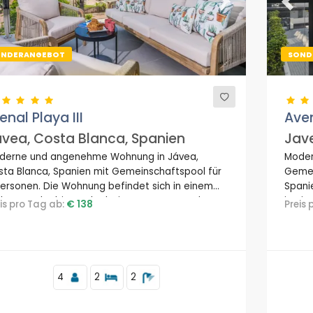
evious
Next
Previ
ONDERANGEBOT
SOND
enal Playa III
Aven
vea, Costa Blanca, Spanien
Jave
derne und angenehme Wohnung in Jávea,
Moder
sta Blanca, Spanien mit Gemeinschaftspool für
Gemei
Personen. Die Wohnung befindet sich in einem
Spani
hnstrandgebiet, nahe bei Restaurants und Bars,
in ei
eis pro Tag ab:
€ 138
Preis
schäften, Supermärkten und einem Tennisplatz,
Resta
0 m vom Strand Arenal, 3 km von der Altstadt
Super
n Jávea und 0,5 km vom Mittelmeer entfernt.
Puerto
4
2
2