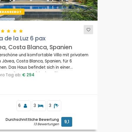
ERANGEBOT
 de la Luz 6 pax
a, Costa Blanca, Spanien
rschöne und komfortable Villa mit privatem
n Jávea, Costa Blanca, Spanien, für 6
en. Das Haus befindet sich in einer
egend am Strand, in der Nähe von
 pro Tag ab:
€ 294
urants und Bars und 3 km vom Strand La
 Jávea, entfernt.
6
3
3
Durchschnittliche Bewertung
9,1
13 Bewertungen