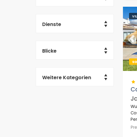
VI
Dienste
Pr
Blicke
S
Weitere Kategorien
Ca
Ja
Wu
Cos
Per
Wo
Pr
un