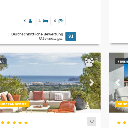
fernt.
8
4
4
Durchschnittliche Bewertung
9,1
13 Bewertungen
LLA
FERI
evious
Next
Previ
ONDERANGEBOT
SOND