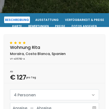
BESCHREIBUNG
AUSSTATTUNG
VERFÜGBARKEIT & PREISE
KARTE
BEWERTUNGEN
PREISE
FOTOS ANSEHEN
KONTAKT
RESERVIERUNG
Wohnung Rita
Moraira, Costa Blanca, Spanien
VT-435782-A
Ab
€ 127
pro Tag
4 Personen