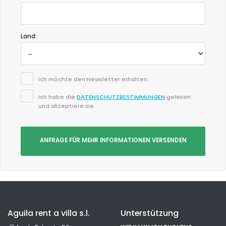
Land:
Ich möchte den Newsletter erhalten.
Ich habe die
DATENSCHUTZBESTIMMUNGEN
gelesen
und akzeptiere sie.
ANFRAGE FÜR MEHR INFORMATIONEN VERSENDEN
Aguila rent a villa s.l.
Unterstützung