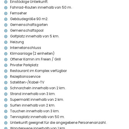
Einstöckige Unterkunft.
Fahrrad-Routen innerhalb von 50 m.
Unterhaltungs- und Freizeitaktivitäten für Ihren Urlaub in
Fernseher
Moraira, Costa Blanca
Gebäudegröße 90 m2.
Bar (innerhalb von 500 Metern vom Haus)
Gemeinschaftsgarten
Theater, Diskothek, Nachtclub und Promenade (innerhalb von 5
Gemeinschaftspool
Kilometern vom Haus)
Golfplatz innerhalb von 5 km.
Sehenswürdigkeiten und Kultur in Moraira, Costa Blanca
Heizung
Internetanschluss
„Eco Museo Teulada“ (Museum), Kirche (Moraira) und Schloss
Klimaanlage (2 einheiten)
(Castillo Moraira) (innerhalb von 5 Kilometern von der Unterkunft)
Offener Kamin im Freien / Grill
Sport
Privater Parkplatz
Tennis, Wandern und Radfahren (innerhalb von 1000 Metern vom
Restaurant im Komplex verfügbar
Haus)
Rezeptionsservice
Golf (San Jaime), Angeln, Tauchen, Schnorcheln, Surfen und
Satelliten-/Kabel-TV
Windsurfen (innerhalb von 5 Kilometern vom Haus)
Schnorcheln innerhalb von 2 km.
Pferdereiten (innerhalb von 10 Kilometern vom Haus)
Strand innerhalb von 3 km.
Supermarkt innerhalb von 2 km.
Surfen innerhalb von 2 km.
Tauchen innerhalb von 3 km.
Tennisplatz innerhalb von 50 m.
Unterkunft geeignet für die angegebene Personenanzahl.
Wanderwege innerhalb von 1 km.