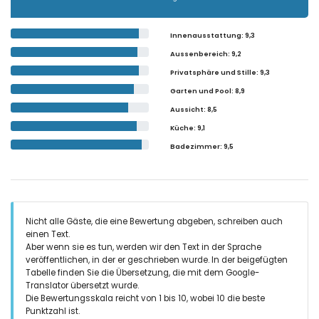
Innenausstattung
: 9,3
Aussenbereich
: 9,2
Privatsphäre und Stille
: 9,3
Garten und Pool
: 8,9
Aussicht
: 8,5
Küche
: 9,1
Badezimmer
: 9,5
Nicht alle Gäste, die eine Bewertung abgeben, schreiben auch
einen Text.
Aber wenn sie es tun, werden wir den Text in der Sprache
veröffentlichen, in der er geschrieben wurde. In der beigefügten
Tabelle finden Sie die Übersetzung, die mit dem Google-
Translator übersetzt wurde.
Die Bewertungsskala reicht von 1 bis 10, wobei 10 die beste
Punktzahl ist.