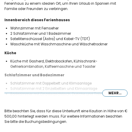
Ferienhaus zu einem idealen Ort, um Ihren Urlaub in Spanien mit
Familie oder Freunden zu verbringen.
Innenbereich dieses Ferienhauses
Wohnzimmer mit Fernseher
2 Schlafzimmer und 1 Badezimmer
Satellitenschüssel (Astra) und Kabel-TV (TDT)
Waschküche mit Waschmaschine und Wäschetrockner
Küche
Küche mit Gasherd, Elektrobackofen, Kühlschrank-
Gefrierkombination, Kaffeemaschine und Toaster
Schlafzimmer und Badezimmer
Schlafzimmer mit Doppelbett und Klimaanlage
Schlafzimmer mit 2 Einzelbetten und Klimaanlage
MEHR...
Badezimmer mit Einzelwaschtisch, Dusche und Toilette
Außenbereich dieses Ferienhauses
nierenförmiger Gemeinschaftspool
Bitte beachten Sie, dass für diese Unterkunft eine Kaution in Höhe von €
gemeinschaftlicher Garten mit Rasen und Bäumen
500,00 hinterlegt werden muss. Für weitere Informationen beachten
2 überdachte Terrassen
Sie bitte die Buchungsbedingungen.
Grill