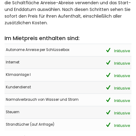
die Schaltfläche Anreise-Abreise verwenden und das Start-
Tragen Sie für zukünftige Mieter KEINE unnötigen Utensilien wie
und Enddatum auswählen. Nach diesen Schritten sehen Sie
Strandkörbe, Sonnenschirme oder Matten. Die Unterkunft ist
sofort den Preis für Ihren Aufenthalt, einschließlich aller
komplett ausgestattet, sogar mit Spielen und Spielzeug für die
Kinder, was sehr geschätzt wird.
zusätzlichen Kosten.
Im Mietpreis enthalten sind:
- 9,6
Junge Paare - August 2020 - Frankreich :
Autonome Anreise per Schlüsselbox
Inklusive
(Originaltext)
Internet
Inklusive
location très agréable, calme, elle est à bonne distance pour
les magasins, le centre, la plage.
Klimaanlage I
Inklusive
(Übersetzt von Google)
sehr angenehme lage, ruhig, es ist eine gute entfernung von den
Kundendienst
Inklusive
geschäften, dem zentrum, dem strand.
Normalverbrauch von Wasser und Strom
Inklusive
Steuern
Inklusive
- 9,1
Junge Paare - August 2018 - Frankreich :
Strandtücher (auf Anfrage)
Inklusive
(Originaltext)
la localisation du logement est parfaite pour le calme et pas