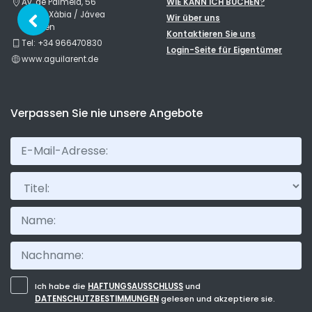
Av. de Palmela, 56
WIE KANN ICH BUCHEN?
03730 Xàbia / Jávea
Wir über uns
Spanien
Kontaktieren Sie uns
Tel: +34 966470830
Login-Seite für Eigentümer
www.aguilarent.de
Verpassen Sie nie unsere Angebote
Titel:
Ich habe die
HAFTUNGSAUSSCHLUSS
und
DATENSCHUTZBESTIMMUNGEN
gelesen und akzeptiere sie.