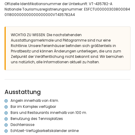
Außen Sitzbereich und Essbereich
Offizielle Identifikationsnummer der Unterkunft: VT-435782-A
privater überdachter Parkplatz
Nationale Tourismusregistrierungsnummer: ESFCTU00000303800084
Dachterrasse
011800000000000000000VT435782A4
Weitere Informationen
nächste Stadt: Moraira (innerhalb von 3 Kilometern vom Haus)
nächster Strand: Ampolla (innerhalb von 3 Kilometern vom Haus)
WICHTIG ZU WISSEN: Die nachstehenden
nächster Hafen: Moraira (innerhalb von 3 Kilometern vom Haus)
Ausstattungsmerkmale und Piktogramme sind nur eine
nächster Flughafen: El Altet - Alicante (innerhalb von 100 Kilometern
Richtlinie. Unsere Ferienhäuser befinden sich größtenteils in
vom Haus)
Privatbesitz und können Änderungen unterliegen, die uns zum
zweitnächster Flughafen: Manises - Valencia (> 100 Kilometer)
Zeitpunkt der Veröffentlichung nicht bekannt sind. Wir bemühen
Haustiere sind nicht erlaubt
uns natürlich, alle Informationen aktuell zu halten.
Private Einrichtungen und Dienstleistungen im Mietpreis
enthalten
Bügeleisen und Bügelbrett
Empfangsdienst
Ausstattung
Private Einrichtungen und Dienstleistungen gegen Aufpreis
Angeln innerhalb von 4 km.
Internet (WiFi)
Bar im Komplex verfügbar
Zentralheizung und Klimaanlage
Bars und Restaurants innerhalb von 100 m.
Benutzung des Tennisplatzes
Gemeinschaftliche Einrichtungen/Dienstleistungen gegen
Dachterrasse
Aufpreis
Echtzeit-Verfügbarkeitskalender online
Tennisplatz