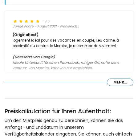
- 9,6
Junge Paare - August 2021 - Frankreich :
(Originaltext)
logement idéal pour des vacances en couple, lieu calme, à
proximité du centre de Moraira, je recommande vivement.
(Übersetzt von Google)
ideale Unterkunft für einen Paarurlaub, ruhiger Ort, nahe dem
Zentrum von Moraira, kann ich nur empfehlen.
MEHR...
- 9,9
Familien mit kleinen Kindern - Juli 2021 - Spanien :
(Originaltext)
Preiskalkulation für Ihren Aufenthalt:
Para futuros inquilinos, NO cargar con utensilios innecesarios
como sillas de playa, parasol, o esterillas. El alojamiento está
Um den Mietpreis genau zu berechnen, können Sie das
totalmente equipado incluso con juegos y jueguetes para los
Anfangs- und Enddatum in unserem
críos, lo cual es de agradecer.
Verfügbarkeitskalender eingeben. Sie können auch einfach
(Übersetzt von Google)