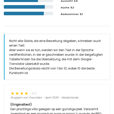
Aussicht
: 6,9
Küche
: 8,3
Badezimmer
: 8,1
Nicht alle Gäste, die eine Bewertung abgeben, schreiben auch
einen Text.
Aber wenn sie es tun, werden wir den Text in der Sprache
veröffentlichen, in der er geschrieben wurde. In der beigefügten
Tabelle finden Sie die Übersetzung, die mit dem Google-
Translator übersetzt wurde.
Die Bewertungsskala reicht von 1 bis 10, wobei 10 die beste
Punktzahl ist.
- 8,4
Gruppen von Freunden - April 2026 - Niederlande :
(Originaltext)
Een prachtige villa gelegen op een gunstige plek. Verwarmt
zwembad en een mooie tuin waar je graag 's avonds de BBQ