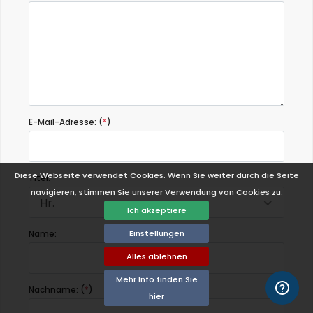
E-Mail-Adresse: (
*
)
Diese Webseite verwendet Cookies. Wenn Sie weiter durch die Seite
Titel:
navigieren, stimmen Sie unserer Verwendung von Cookies zu.
Hr.
Ich akzeptiere
Einstellungen
Name:
Alles ablehnen
Mehr Info finden Sie
Nachname: (
*
)
hier