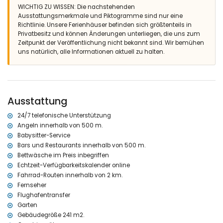
WICHTIG ZU WISSEN: Die nachstehenden
Schlafzimmer mit Doppelbett (von 200 x 140cm), Klimaanlage und
Ausstattungsmerkmale und Piktogramme sind nur eine
mit Badezimmer ensuite
Richtlinie. Unsere Ferienhäuser befinden sich größtenteils in
Schlafzimmer mit Doppelbett (von 190 x 135cm) und Klimaanlage
Privatbesitz und können Änderungen unterliegen, die uns zum
Schlafzimmer mit 2 Einzelbetten (von 200 x 90cm), Fernsehen,
Zeitpunkt der Veröffentlichung nicht bekannt sind. Wir bemühen
Klimaanlage und mit Badezimmer ensuite
uns natürlich, alle Informationen aktuell zu halten.
Schlafzimmer mit 2 Einzelbetten (von 200 x 90cm), Klimaanlage
und mit Badezimmer ensuite
ensuite Badezimmer mit Doppelwaschbecken, Badewanne, Dusche
und Toilette
ensuite Badezimmer mit Einzelwaschbecken, Badewanne, Dusche
und Toilette
Ausstattung
ensuite Badezimmer mit Einzelwaschbecken, Dusche und Toilette
2 Badezimmer jedes mit Einzelwaschbecken, Dusche und Toilette
24/7 telefonische Unterstützung
Angeln innerhalb von 500 m.
Aussen
Babysitter-Service
grosses und eingezäuntes Grundstück
Bars und Restaurants innerhalb von 500 m.
beheizter privater Pool mit Abmessungen: 10M x 5M und 2M Tiefe
Bettwäsche im Preis inbegriffen
schöner Garten mit Rasen, Kies, Bäumen und Gartenmöbel mit
Echtzeit-Verfügbarkeitskalender online
Sonnenliegen
Fahrrad-Routen innerhalb von 2 km.
Spielplatz
Fernseher
3 Terrassen, wovon 2 überdacht
Flughafentransfer
Aussenküche und Barbecue
Garten
Aussendusche
Gebäudegröße 241 m2.
Freisitz und Essplatz im Freien