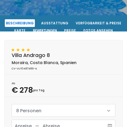
BESCHREIBUNG
AUSSTATTUNG
VERFÜGBARKEIT & PREISE
KARTE
BEWERTUNGEN
PREISE
FOTOS ANSEHEN
KONTAKT
RESERVIERUNG
Villa Andrago 8
Moraira, Costa Blanca, Spanien
CV-VUT0487489-A
Ab
€ 278
pro Tag
8 Personen