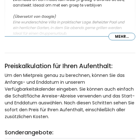
aansteekt. Ideaal om met een groep te verblijven
(Übersetzt von Google)
Eine wunderschöne Villa in praktischer Lage. Beheizter Pool und
ein herrlicher Garten, in dem Sie abends gerne grillen werden.
Ideal für einen Gruppenurlaub.
MEHR...
- 7,7
Familien mit älteren Kindern - August 2025 - Deutschland :
Preiskalkulation für Ihren Aufenthalt:
Super zentrale Lage, viele tolle Strände.Manche Strände sind
Um den Mietpreis genau zu berechnen, können Sie das
zwar etwas weiter entfernt, aber gut mit dem Auto zu
Anfangs- und Enddatum in unserem
erreichen.Gute Einkaufsmöglichkeiten und schöne
Restaurants in der Nähe.Der Pool hat eine tolle Größe.
Verfügbarkeitskalender eingeben. Sie können auch einfach
die Schaltfläche Anreise-Abreise verwenden und das Start-
und Enddatum auswählen. Nach diesen Schritten sehen Sie
sofort den Preis für Ihren Aufenthalt, einschließlich aller
- 8,0
zusätzlichen Kosten.
Familien mit kleinen Kindern - Juli 2025 - Vereinigtes Königreich
von Gro :
(Originaltext)
Sonderangebote:
Lovely villa, well equipped with everything could need, great