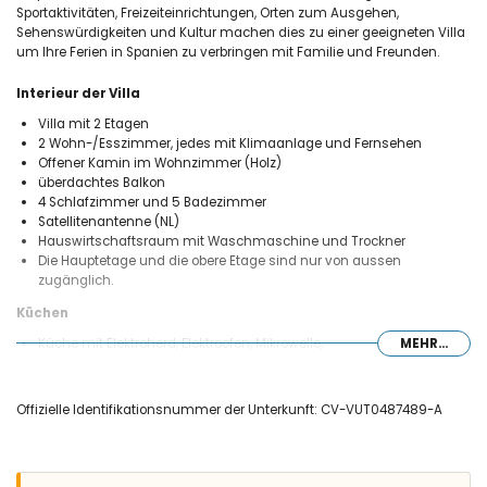
Sportaktivitäten, Freizeiteinrichtungen, Orten zum Ausgehen,
Sehenswürdigkeiten und Kultur machen dies zu einer geeigneten Villa
um Ihre Ferien in Spanien zu verbringen mit Familie und Freunden.
Interieur der Villa
Villa mit 2 Etagen
2 Wohn-/Esszimmer, jedes mit Klimaanlage und Fernsehen
Offener Kamin im Wohnzimmer (Holz)
überdachtes Balkon
4 Schlafzimmer und 5 Badezimmer
Satellitenantenne (NL)
Hauswirtschaftsraum mit Waschmaschine und Trockner
Die Hauptetage und die obere Etage sind nur von aussen
zugänglich.
Küchen
Küche mit Elektroherd, Elektroofen, Mikrowelle,
MEHR...
Geschirrspülmaschine, Kühlschrank, Gefrierschrank,
Kaffeemaschine, Wasserkocher, Mixer, Toaster und Entsafter
Küche mit Elektroherd, Elektroofen, Mikrowelle,
Offizielle Identifikationsnummer der Unterkunft: CV-VUT0487489-A
Geschirrspülmaschine, Kühlschrank, Gefrierschrank,
Kaffeemaschine, Wasserkocher, Mixer, Toaster und Entsafter
Schlafzimmer und Badezimmer