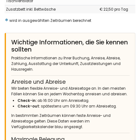
Tischventilator
- 10,0
Familien mit kleinen Kindern - Juli 2024 - Vereinigtes Königreich
Zusatzbett inkl. Bettwäsche
€ 22,50 pro Tag
von Gro :
*
wird in ausgewählten Zeiträumen berechnet
(Originaltext)
Great Villa. Outdoor facilities are great. Indoor are also great!
(Übersetzt von Google)
Wichtige Informationen, die Sie kennen
Tolle Villa. Die Außenanlagen sind großartig. Die Innenanlagen
sollten
sind auch großartig!
Praktische Informationen zu Ihrer Buchung, Anreise, Abreise,
Zahlung, Ausstattung der Unterkunft, Zusatzleistungen und
Hausregeln.
- 7,9
Familien mit älteren Kindern - Juni 2024 - Vereinigtes Königreich
Anreise und Abreise
von Gro :
Wir bieten flexible Anreise- und Abreisetage an. In den meisten
(Originaltext)
Fällen können Sie an jedem Wochentag anreisen und abreisen.
1. There are no basic supplies in the kitchens. Some villas have
Check-in:
ab 16:00 Uhr am Anreisetag.
stuff that is left by previous guests. This one does not. 2. The
Check-out:
spätestens um 09:30 Uhr am Abreisetag.
BBQ/grill requires two bags of charcoal for complete coverage
of the grilling surface.
In bestimmten Zeiträumen können feste Anreise- und
Abreisetage gelten. Diese Daten werden im
(Übersetzt von Google)
Verfügbarkeitskalender blau angezeigt.
1. In den Küchen gibt es keine Grundausstattung. In manchen
Villen liegen Sachen von früheren Gästen herum. In dieser ist
Maximale Belegung