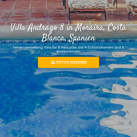
Villa Andrago 8 in Moraira, Costa
Blanca, Spanien
Ferienvermietung Villa für 8 Personen mit 4 Schlafzimmern und 5
Badezimmern
FOTOS ANSEHEN