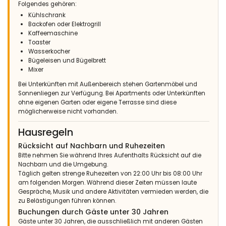
Folgendes gehören:
Familien mit kleinen Kindern - August 2020 - Spanien :
Kühlschrank
(Originaltext)
Backofen oder Elektrogrill
Casa muy cómoda, bien reformada y bonita. Cerca de la cala
Kaffeemaschine
Andrago. También hay supermercado cerca. La piscina es
Toaster
fantástica y la zona de barbacoa muy bien montada. Hay
Wasserkocher
cosas mejorables como la calidad del agua, internet y
Bügeleisen und Bügelbrett
fumigación para mosquitos y otros insectos.
Mixer
(Übersetzt von Google)
Bei Unterkünften mit Außenbereich stehen Gartenmöbel und
Sehr komfortables Haus, gut renoviert und schön. In der Nähe
Sonnenliegen zur Verfügung. Bei Apartments oder Unterkünften
der Andrago-Bucht. Es gibt auch einen Supermarkt in der Nähe.
ohne eigenen Garten oder eigene Terrasse sind diese
Der Pool ist fantastisch und der Grillplatz ist sehr gut
möglicherweise nicht vorhanden.
eingerichtet. Es gibt Dinge, die verbessert werden können, wie
die Qualität des Wassers, des Internets und das Besprühen von
Hausregeln
Mücken und anderen Insekten.
Rücksicht auf Nachbarn und Ruhezeiten
Bitte nehmen Sie während Ihres Aufenthalts Rücksicht auf die
Nachbarn und die Umgebung.
Täglich gelten strenge Ruhezeiten von 22:00 Uhr bis 08:00 Uhr
am folgenden Morgen. Während dieser Zeiten müssen laute
Gespräche, Musik und andere Aktivitäten vermieden werden, die
zu Belästigungen führen können.
Buchungen durch Gäste unter 30 Jahren
Gäste unter 30 Jahren, die ausschließlich mit anderen Gästen