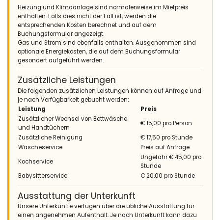
La zona exterior es perfecta, con la piscina, asador, mesas
Heizung und Klimaanlage sind normalerweise im Mietpreis
para comer y cenar fuera... el único "pero" es que los
enthalten. Falls dies nicht der Fall ist, werden die
mosquitos nos dejaron llenos de picaduras, fue muy muy
entsprechenden Kosten berechnet und auf dem
molesto
Buchungsformular angezeigt.
Gas und Strom sind ebenfalls enthalten. Ausgenommen sind
(Übersetzt von Google)
optionale Energiekosten, die auf dem Buchungsformular
Der Außenbereich ist perfekt, mit Pool, Grill, Tischen für Mittag-
gesondert aufgeführt werden.
und Abendessen draußen ... das einzige "aber" ist, dass die
Mücken uns voller Stiche hinterlassen haben, es war sehr sehr
Zusätzliche Leistungen
nervig
Die folgenden zusätzlichen Leistungen können auf Anfrage und
je nach Verfügbarkeit gebucht werden:
Leistung
Preis
Zusätzlicher Wechsel von Bettwäsche
€ 15,00 pro Person
- 8,7
und Handtüchern
Familien mit älteren Kindern - August 2020 - Spanien :
Zusätzliche Reinigung
€ 17,50 pro Stunde
(Originaltext)
Wäscheservice
Preis auf Anfrage
Villa tranquila y cómoda, recomendada 100 x100
Ungefähr € 45,00 pro
Kochservice
Stunde
(Übersetzt von Google)
Babysitterservice
€ 20,00 pro Stunde
Ruhige und komfortable Villa, empfohlen 100 x 100
Ausstattung der Unterkunft
Unsere Unterkünfte verfügen über die übliche Ausstattung für
einen angenehmen Aufenthalt. Je nach Unterkunft kann dazu
- 8,1