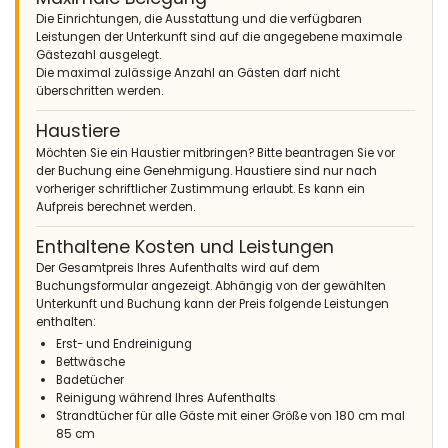
das nicht der Fall. 2. Für den Grill werden zwei Säcke Holzkohle
Die Einrichtungen, die Ausstattung und die verfügbaren
benötigt, um die gesamte Grillfläche abzudecken.
Leistungen der Unterkunft sind auf die angegebene maximale
Gästezahl ausgelegt.
Die maximal zulässige Anzahl an Gästen darf nicht
überschritten werden.
- 10,0
Familien mit kleinen Kindern - Juli 2022 - Vereinigtes Königreich
Haustiere
von Gro :
Möchten Sie ein Haustier mitbringen? Bitte beantragen Sie vor
(Originaltext)
der Buchung eine Genehmigung. Haustiere sind nur nach
Beautiful villa, the accommodation was amazing. We were a
vorheriger schriftlicher Zustimmung erlaubt. Es kann ein
family of 10 ranging ages 4 to 60 and we all thoroughly
Aufpreis berechnet werden.
enjoyed it. The pool and the set up exceeded our expectations.
Enthaltene Kosten und Leistungen
(Übersetzt von Google)
Der Gesamtpreis Ihres Aufenthalts wird auf dem
Wunderschöne Villa, die Unterkunft war unglaublich. Wir waren
Buchungsformular angezeigt. Abhängig von der gewählten
eine 10-köpfige Familie im Alter von 4 bis 60 und wir alle haben
Unterkunft und Buchung kann der Preis folgende Leistungen
es sehr genossen. Der Pool und die Einrichtung haben unsere
enthalten:
Erwartungen übertroffen.
Erst- und Endreinigung
Bettwäsche
Badetücher
Reinigung während Ihres Aufenthalts
- 9,3
Strandtücher für alle Gäste mit einer Größe von 180 cm mal
Familien mit kleinen Kindern - September 2020 - Spanien :
85 cm
(Originaltext)