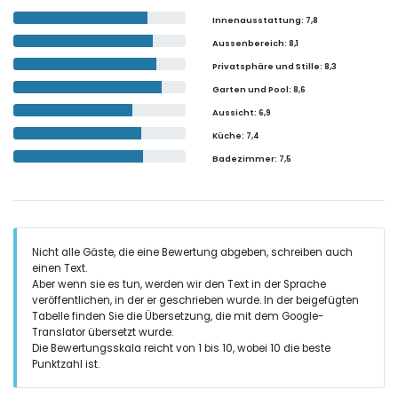
Innenausstattung
: 7,8
Aussenbereich
: 8,1
Privatsphäre und Stille
: 8,3
Garten und Pool
: 8,6
Aussicht
: 6,9
Küche
: 7,4
Badezimmer
: 7,5
Nicht alle Gäste, die eine Bewertung abgeben, schreiben auch
einen Text.
Aber wenn sie es tun, werden wir den Text in der Sprache
veröffentlichen, in der er geschrieben wurde. In der beigefügten
Tabelle finden Sie die Übersetzung, die mit dem Google-
Translator übersetzt wurde.
Die Bewertungsskala reicht von 1 bis 10, wobei 10 die beste
Punktzahl ist.