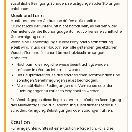
zusätzliche Reinigung, Schäden, Belästigungen oder Störungen
Una casa fantástica, muy acogedora y practica. Todas las
entstehen.
estancias muy amplias y con todo lo necesario para pasar
Musik und Lärm
unos días en familia o con amigos con todas las
Musik und andere Geräusche dürfen außerhalb des
comodidades.
Grundstücks der Unterkunft nicht hörbar sein, es sei denn, der
Vermieter oder die Buchungsagentur hat vorher eine schriftliche
(Übersetzt von Google)
Genehmigung erteilt.
Ein fantastisches Haus, sehr gemütlich und praktisch. Alle sehr
Wenn eine Genehmigung für eine Party oder Veranstaltung
geräumigen Zimmer mit allem, was Sie brauchen, um ein paar
erteilt wird, muss der Hauptmieter alle geltenden gesetzlichen
Tage mit Familie oder Freunden mit allem Komfort zu
Vorschriften und örtlichen Lärmschutzbestimmungen
verbringen.
einhalten.
Nachbarn, die möglicherweise beeinträchtigt werden,
müssen im Voraus informiert werden.
- 8,3
Der Hauptmieter muss alle erforderlichen kommunalen und
Familien mit älteren Kindern - April 2017 - Deutschland :
sonstigen Genehmigungen selbst beantragen.
Alle zusätzlichen Bedingungen des Vermieters oder der
War jetzt zum 2ten mal in der Villa. Zu jeder Zeit wieder!
Buchungsagentur müssen eingehalten werden.
Danke sehr nett sehr und freundlich
Ein Verstoß gegen diese Regeln kann zur sofortigen Beendigung
des Mietvertrags und zur Berechnung zusätzlicher Kosten für
Schäden, Reinigung, Belästigungen oder Störungen führen.
- 7,3
Ältere Paare - Mai 2016 - Belgien :
Kaution
(Originaltext)
Für einige Unterkünfte ist eine Kaution erforderlich. Falls dies