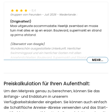
- 8,4
Gruppen von Freunden - Juli 2026 - Niederlande :
(Originaltext)
Mooi uitgeruste accommodatie. Heerlijk zwembad en mooie
tuin met alles er op en eraan. Boulevard, supermarkt en strand
op prima afstand.
(Übersetzt von Google)
Wunderschön ausgestattete Unterkunft. Herrlicher
Swimmingpool und ein herrlicher Garten mit allen
Annehmlichkeiten. Boulevard, Supermarkt und Strand sind
MEHR...
bequem zu erreichen.
- 8,0
Preiskalkulation für Ihren Aufenthalt:
Gruppen von Freunden - Januar 2026 - Niederlande :
Um den Mietpreis genau zu berechnen, können Sie das
(Originaltext)
Anfangs- und Enddatum in unserem
Nice house
Verfügbarkeitskalender eingeben. Sie können auch einfach
(Übersetzt von Google)
die Schaltfläche Anreise-Abreise verwenden und das Start-
Schönes Haus