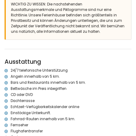
Sonnenliegen
WICHTIG ZU WISSEN: Die nachstehenden
2 Terrassen, wovon 1 überdacht
Ausstattungsmerkmale und Piktogramme sind nur eine
Barbecue
Richtlinie. Unsere Ferienhäuser befinden sich größtenteils in
Aussendusche
Privatbesitz und können Änderungen unterliegen, die uns zum
Freisitz und Essplatz im Freien
Zeitpunkt der Veröffentlichung nicht bekannt sind. Wir bemühen
eingezäunter und überdachter privater Parkplatz für 1 PKW und 3
uns natürlich, alle Informationen aktuell zu halten.
private Parkplätze
Dachterrasse
Mehr Information
nächster Ort Javea (innerhalb von 5 Kilometern der Villa)
Ausstattung
nächste(s) Ufer oder Küste Mediterraneo, Javea (innerhalb von 2
Kilometern der Villa)
24/7 telefonische Unterstützung
nächster Strand El Arenal, Javea (innerhalb von 2 Kilometern der
Angeln innerhalb von 5 km.
Villa)
Bars und Restaurants innerhalb von 5 km.
nächster Hafen Puerto aduanas del mar, Javea (innerhalb von 5
Bettwäsche im Preis inbegriffen
Kilometern der Villa)
nächster Park Montgo, Javea (innerhalb von 2 Kilometern der Villa)
CD oder DVD
nächster Flughafen Alicante (innerhalb von 100 Kilometern der
Dachterrasse
Villa)
Echtzeit-Verfügbarkeitskalender online
zweitnächster Flughafen Valencia ( > 100 Kilometern der Villa)
Einstöckige Unterkunft.
Haustiere erlaubt
Fahrrad-Routen innerhalb von 5 km.
Die Unterkunft ist sehr geeignet für Familien mit Kindern
Fernseher
Anlagen und Dienstleistungen enthalten im Mietpreis der Villa
Flughafentransfer