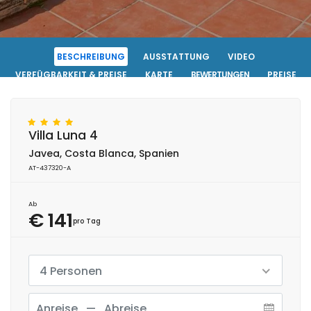
BESCHREIBUNG
AUSSTATTUNG
VIDEO
VERFÜGBARKEIT & PREISE
KARTE
BEWERTUNGEN
PREISE
FOTOS ANSEHEN
KONTAKT
RESERVIERUNG
Villa Luna 4
Javea, Costa Blanca, Spanien
AT-437320-A
Ab
€ 141
pro Tag
4 Personen