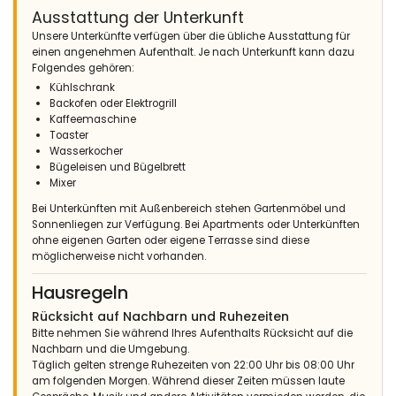
Garten. Die Villa war sauber. Wir waren eine gemischte
Ausstattung der Unterkunft
Familiengruppe, Oma, Opa, Mama, Papa und 2 Teenager im
Unsere Unterkünfte verfügen über die übliche Ausstattung für
Alter von 15 und 17 Jahren, also war die Villa perfekt für uns. Die
einen angenehmen Aufenthalt. Je nach Unterkunft kann dazu
Großeltern konnten das Dachgeschosszimmer haben, das sie
Folgendes gehören:
liebten. Wir liebten auch den gemütlichen, kühlen
Verandabereich zum Sitzen und Essen. Die Klimaanlage wurde
Kühlschrank
sehr geschätzt. Wir hatten einen fantastischen Urlaub und
Backofen oder Elektrogrill
würden gerne wieder in die Villa Luna zurückkehren.
Kaffeemaschine
Toaster
Wasserkocher
Bügeleisen und Bügelbrett
Mixer
- 10,0
Ältere Paare - August 2020 - Deutschland :
Bei Unterkünften mit Außenbereich stehen Gartenmöbel und
Es gibt nichts negatives an diesem Haus Pool ist riesig 👍 Tolle
Sonnenliegen zur Verfügung. Bei Apartments oder Unterkünften
ruhige Lage und zum Strand Arenal mit dem Fahrrad in 20
ohne eigenen Garten oder eigene Terrasse sind diese
Minuten!
möglicherweise nicht vorhanden.
Es war ein wunderbares Haus , sehr ruhige Lage ! Dieses Haus
hat uns super gefallen ‚ Würde immer wieder über Pool villas
Hausregeln
buchen ! Es wurde sich bestens um ins gekümmert ,als wir
Rücksicht auf Nachbarn und Ruhezeiten
anfangs ein Problem hatten! Der Service , auch von den
Bitte nehmen Sie während Ihres Aufenthalts Rücksicht auf die
Damen war bestens !!
Nachbarn und die Umgebung.
Täglich gelten strenge Ruhezeiten von 22:00 Uhr bis 08:00 Uhr
am folgenden Morgen. Während dieser Zeiten müssen laute