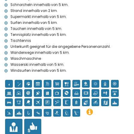
Schnorcheln innerhalb von 5 km.
Sportaktivitäten
Strand innerhalb von 2 km.
Tennis, Golf (Club de Golf Javea), Wandern, Mountainbiking,
Supermarkt innerhalb von 5 km.
Radfahren, Klettern, Kanusport, Kajaksport, Rafting, Angeln, Tauchen,
Surfen innerhalb von 5 km.
Schnorcheln, Surfen, Wasserski und Windsurfen (innerhalb von 5
Tauchen innerhalb von 5 km.
Kilometern der Villa)
Tennisplatz innerhalb von 5 km.
Pferdesport (innerhalb von 10 Kilometern der Villa)
Tischtennis
Unterkunft geeignet für die angegebene Personenanzahl.
Wanderwege innerhalb von 5 km.
Waschmaschine
Wasserski innerhalb von 5 km.
Windsurfen innerhalb von 5 km.