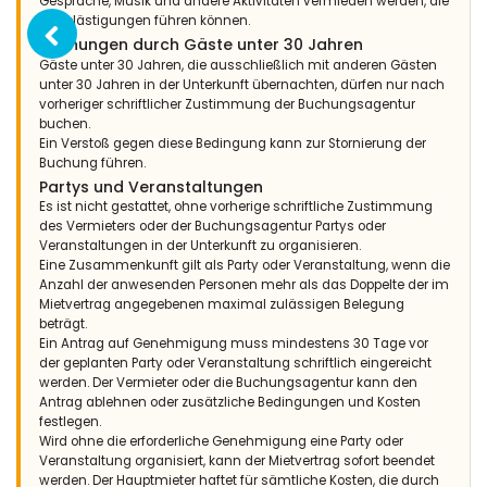
Gespräche, Musik und andere Aktivitäten vermieden werden, die
- 9,0
zu Belästigungen führen können.
Gruppen von Freunden - September 2018 - Vereinigtes Königreich
von Gro :
Buchungen durch Gäste unter 30 Jahren
Gäste unter 30 Jahren, die ausschließlich mit anderen Gästen
(Originaltext)
unter 30 Jahren in der Unterkunft übernachten, dürfen nur nach
great Villa Lovely pool30 min walk into town
vorheriger schriftlicher Zustimmung der Buchungsagentur
buchen.
(Übersetzt von Google)
Ein Verstoß gegen diese Bedingung kann zur Stornierung der
tolle Villa Schöner Pool 30 Minuten zu Fuß in die Stadt
Buchung führen.
Partys und Veranstaltungen
Es ist nicht gestattet, ohne vorherige schriftliche Zustimmung
des Vermieters oder der Buchungsagentur Partys oder
- 9,1
Veranstaltungen in der Unterkunft zu organisieren.
Familien mit älteren Kindern - August 2018 - Spanien :
Eine Zusammenkunft gilt als Party oder Veranstaltung, wenn die
(Originaltext)
Anzahl der anwesenden Personen mehr als das Doppelte der im
NOS HA ENCANTADO. VOLVEREMOS
Mietvertrag angegebenen maximal zulässigen Belegung
beträgt.
(Übersetzt von Google)
Ein Antrag auf Genehmigung muss mindestens 30 Tage vor
WIR LIEBTEN ES. WIR WERDEN ZURÜCK SEIN
der geplanten Party oder Veranstaltung schriftlich eingereicht
werden. Der Vermieter oder die Buchungsagentur kann den
Antrag ablehnen oder zusätzliche Bedingungen und Kosten
festlegen.
- 8,3
Wird ohne die erforderliche Genehmigung eine Party oder
Familien mit kleinen Kindern - Dezember 2017 - Spanien :
Veranstaltung organisiert, kann der Mietvertrag sofort beendet
werden. Der Hauptmieter haftet für sämtliche Kosten, die durch
(Originaltext)