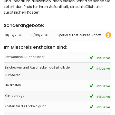
und Enddatum auswählen. Nach diesen Schritten sehen Sie
sofort den Preis für Ihren Aufenthalt, einschließlich aller
zusätzlichen Kosten.
- 9,3
Familien mit älteren Kindern - Juli 2025 - Schweiz :
Sonderangebote:
(Originaltext)
Allez-y les yeux fermés!
01/07/2026
13/09/2026
Spezieller Last-Minute-Rabatt
(Übersetzt von Google)
Im Mietpreis enthalten sind:
Zögern Sie nicht und wagen Sie es!
Bettwäsche & Handtücher
Inklusive
- 8,3
Einchecken und Auschecken außerhalb der
Inklusive
Ältere Paare - Mai 2025 - Luxemburg :
Bürozeiten
Der Baulärm von den neuen Häusern hat wenig gestört. Hat
jedoch die Aussicht verschlechtert
Heizkosten
Inklusive
Klimaanlage
Inklusive
- 8,0
- September 2024 - Schweiz :
Kosten für die Endreinigung
Inklusive
(Originaltext)