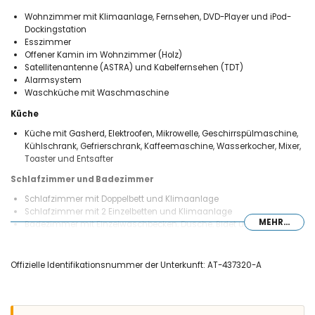
Wohnzimmer mit Klimaanlage, Fernsehen, DVD-Player und iPod-
Dockingstation
Esszimmer
Offener Kamin im Wohnzimmer (Holz)
Satellitenantenne (ASTRA) und Kabelfernsehen (TDT)
Alarmsystem
Waschküche mit Waschmaschine
Küche
Küche mit Gasherd, Elektroofen, Mikrowelle, Geschirrspülmaschine,
Kühlschrank, Gefrierschrank, Kaffeemaschine, Wasserkocher, Mixer,
Toaster und Entsafter
Schlafzimmer und Badezimmer
Schlafzimmer mit Doppelbett und Klimaanlage
Schlafzimmer mit 2 Einzelbetten und Klimaanlage
MEHR...
Badezimmer mit Einzelwaschbecken, Dusche, Bidet und Toilette
Badezimmer mit Einzelwaschbecken, Dusche und Toilette
Aussen
Offizielle Identifikationsnummer der Unterkunft: AT-437320-A
grosses und eingezäuntes Grundstück
privater Pool mit Abmessungen: 8M x 4M und 2,5M Tiefe
schöner Garten mit Kies, Bäumen und Gartenmöbel mit