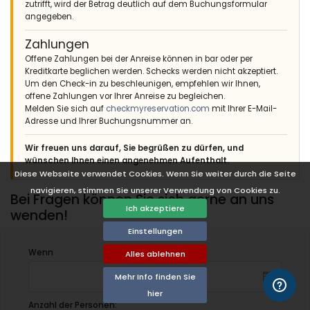
Great villa and location!
zutrifft, wird der Betrag deutlich auf dem Buchungsformular
Very nice villa and surroundings. Juist a little upgrade of the
angegeben.
bathrooms and kitchen would-be be great. An investment in
some glasses ( wine and champagne) is also an advice.
Zahlungen
Offene Zahlungen bei der Anreise können in bar oder per
(Übersetzt von Google)
Kreditkarte beglichen werden. Schecks werden nicht akzeptiert.
Tolle Villa und Lage!
Um den Check-in zu beschleunigen, empfehlen wir Ihnen,
Sehr schöne Villa und Umgebung. Juist ein kleines Upgrade der
offene Zahlungen vor Ihrer Anreise zu begleichen.
Badezimmer und der Küche wäre toll. Eine Investition in einige
Melden Sie sich auf
checkmyreservation.com
mit Ihrer E-Mail-
Gläser (Wein und Champagner) ist ebenfalls ein Ratschlag.
Adresse und Ihrer Buchungsnummer an.
Wir freuen uns darauf, Sie begrüßen zu dürfen, und
wünschen Ihnen einen angenehmen Aufenthalt.
- 8,6
Diese Webseite verwendet Cookies. Wenn Sie weiter durch die Seite
Familien mit älteren Kindern - Oktober 2015 - Deutschland :
navigieren, stimmen Sie unserer Verwendung von Cookies zu.
Bei Fragen können Sie sich gerne an uns
In der Villa Luna kann man als Hundebesitzer einen
Ich akzeptiere
wunderschönen Urlaub verbringen. Der Garten ist rundum
wenden!
sicher umzäunt. Nur das schmiede-eisene Tor könnte einen
Einstellungen
sehr kleinen, neugierigen Hund evtl. dazu verleiten
auszubüchsen, nachdem die Umgebung auf der beliebten
Wenn
Alles ablehnen
Gassi-geh-Route der Anwohner liegt. Hat auch Vorteile für
kontaktfreudige Hundebesitzer, denn im "Wäldchen"
Mehr Info finden Sie
gegenüber treffen sich jeden Abend viele Residenten zum
hier
Tollen mit den Hunden. Allgemein liegt die Villa in einer sehr
Anzahl der Personen: