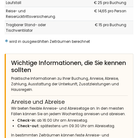
Laufstall
€ 25 pro Buchung
- 8,7
Reise- und
€ 14,65 pro Person
Ältere Paare - Januar 2024 - Vereinigtes Königreich von Gro :
Reiserücktrittsversicherung.
(Originaltext)
Tragbarer Stand- oder
€ 15 pro Buchung
Villa Luna is set in a nice peaceful area with plenty outdoor
Tischventilator
space and good secure private parking. Only issue is during
the winter months when the lounge area is rather cold.
*
wird in ausgewählten Zeiträumen berechnet
(Übersetzt von Google)
Villa Luna liegt in einer schönen, ruhigen Gegend mit viel Platz
im Freien und guten, sicheren Privatparkplätzen. Das einzige
Wichtige Informationen, die Sie kennen
Problem besteht in den Wintermonaten, wenn der
sollten
Loungebereich ziemlich kalt ist.
Praktische Informationen zu Ihrer Buchung, Anreise, Abreise,
Zahlung, Ausstattung der Unterkunft, Zusatzleistungen und
Hausregeln.
- 9,3
Ältere Paare - Mai 2023 - Vereinigtes Königreich von Gro :
Anreise und Abreise
(Originaltext)
Wir bieten flexible Anreise- und Abreisetage an. In den meisten
Oven controls are interesting! Great villa and super location.
Fällen können Sie an jedem Wochentag anreisen und abreisen.
Check-in:
ab 16:00 Uhr am Anreisetag.
(Übersetzt von Google)
Check-out:
spätestens um 09:30 Uhr am Abreisetag.
Ofensteuerungen sind interessant! Tolle Villa und super Lage.
In bestimmten Zeiträumen können feste Anreise- und