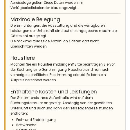
Abreisetage gelten. Diese Daten werden im
Verfügbarkeitskalender blau angezeigt.
- 9,6
Maximale Belegung
Ältere Paare - Januar 2023 - Niederlande :
Die Einrichtungen, die Ausstattung und die verfügbaren
(Originaltext)
Leistungen der Unterkunft sind auf die angegebene maximale
Heel tevreden over contact en hulp van Aquila-rent
Gästezahl ausgelegt.
Die maximal zulässige Anzahl an Gästen darf nicht
(Übersetzt von Google)
überschritten werden.
Sehr zufrieden mit Kontakt und Hilfe von Aquila-rent
Haustiere
Möchten Sie ein Haustier mitbringen? Bitte beantragen Sie vor
- 8,6
der Buchung eine Genehmigung. Haustiere sind nur nach
Familien mit älteren Kindern - August 2022 - Niederlande :
vorheriger schriftlicher Zustimmung erlaubt. Es kann ein
Aufpreis berechnet werden.
(Originaltext)
Mooi huis en tuin. Keuken was van alles voorzien, dus dit was
Enthaltene Kosten und Leistungen
top! Misschien alleen wat meer handdoeken. Verder alles
netjes schoon en onderhouden.
Der Gesamtpreis Ihres Aufenthalts wird auf dem
Buchungsformular angezeigt. Abhängig von der gewählten
(Übersetzt von Google)
Unterkunft und Buchung kann der Preis folgende Leistungen
Schönes Haus und Garten. Die Küche war komplett ausgestattet,
enthalten:
also war das großartig! Vielleicht nur noch ein paar Handtücher.
Erst- und Endreinigung
Alles andere ordentlich sauber und gepflegt.
Bettwäsche