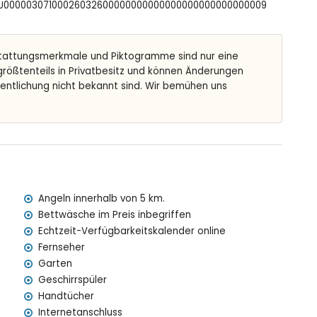
FCTU00000307100026032600000000000000000000000000009
n: 8M x 4M und 2M Tiefe
 Gartenmöbel mit Sonnenliegen
tattungsmerkmale und Piktogramme sind nur eine
 größtenteils in Privatbesitz und können Änderungen
fentlichung nicht bekannt sind. Wir bemühen uns
Parkplätze
n der Villa)
ea (innerhalb von 5 Kilometern der Villa)
(innerhalb von 5 Kilometern der Villa)
Angeln innerhalb von 5 km.
lb von 5 Kilometern der Villa)
Bettwäsche im Preis inbegriffen
0 Kilometern der Villa)
Echtzeit-Verfügbarkeitskalender online
metern der Villa)
Fernseher
Garten
s enthalten sind der Villa
Geschirrspüler
Handtücher
Internetanschluss