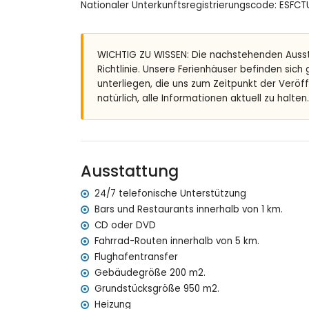
Nationaler Unterkunftsregistrierungscode: ES
eingezäuntes Grundstück
nierenförmiger privater Pool mit Abmessunge
schöner Garten mit Rasen, Kies, Bäumen und
3 Terrassen, wovon 1 überdacht
WICHTIG ZU WISSEN: Die nachstehenden Auss
Aussenküche und Barbecue
Richtlinie. Unsere Ferienhäuser befinden sich
Aussendusche
unterliegen, die uns zum Zeitpunkt der Veröf
Freisitz und Essplatz im Freien
natürlich, alle Informationen aktuell zu halten.
überdachter privater Parkplatz und 2 private 
Mehr Info
nächster Ort: Javea (innerhalb von 5 Kilometer
Ausstattung
nächste(s) Ufer oder Küste: Mediterraneo, Jav
nächster Strand: Cala de la Granadella, Javea 
24/7 telefonische Unterstützung
nächster Hafen: Duanes del Mar,Javea (innerha
Bars und Restaurants innerhalb von 1 km.
nächster Flughafen: Alicante (innerhalb von 10
CD oder DVD
zweitnächster Flughafen: Valencia ( > 100 Kilo
Fahrrad-Routen innerhalb von 5 km.
Haustiere erlaubt
Flughafentransfer
Features und Dienstleistungen die im Mietprei
Gebäudegröße 200 m2.
Grundstücksgröße 950 m2.
Internet (WiFi)
Staubsauger und Bügeleisen und-brett
Heizung