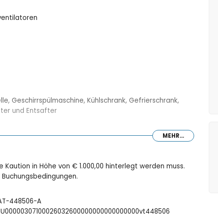
entilatoren
le, Geschirrspülmaschine, Kühlschrank, Gefrierschrank,
ter und Entsafter
MEHR...
ilatoren
toren und mit Badezimmer ensuite
entilatoren
ne Kaution in Höhe von € 1.000,00 hinterlegt werden muss.
Dusche und Toilette
ie Buchungsbedingungen.
Dusche und Toilette
: AT-448506-A
FCTU00000307100026032600000000000000000vt448506