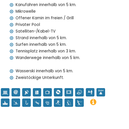
Kanufahren innerhalb von 5 km.
e Unterstützung
Mikrowelle
Offener Kamin im Freien / Grill
is
Privater Pool
Satelliten-/Kabel-TV
Strand innerhalb von 5 km.
uf Anfrage)
Surfen innerhalb von 5 km.
 Ferien in Javea, an der Costa Blanca
Tennisplatz innerhalb von 3 km.
Wanderwege innerhalb von 5 km.
renal und Javea) (innerhalb von 5 Kilometern der Villa)
der Costa Blanca
Wasserski innerhalb von 5 km.
Zweistöckige Unterkunft.
en de Loreto, Puerto, Javea), Ruine (Histórico de Javea),
Javea) und historischer Ort (Histórico de Javea)
halb von 10 Kilometern der Villa)
b von 25 Kilometern der Villa)
lettern, Kanusport, Angeln, Tauchen, Schnorcheln, Surfen,
ometern der Villa)