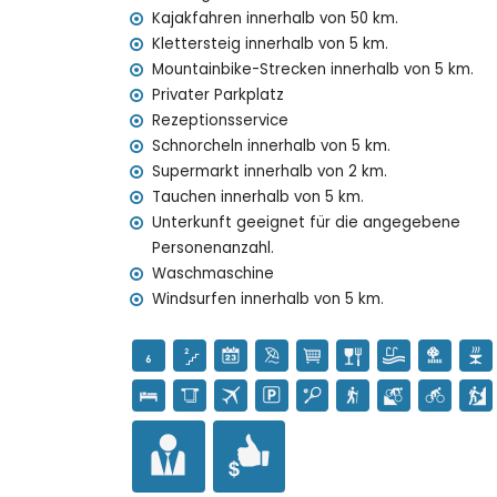
Bettwäsche und Handtücher
Kajakfahren innerhalb von 50 km.
Rezeptionsdienst und 24 Stunden telefonisch
Klettersteig innerhalb von 5 km.
Mountainbike-Strecken innerhalb von 5 km.
Features und Dienstleistungen gegen Aufpre
Privater Parkplatz
Flughafenservice
Rezeptionsservice
Zentralheizung (Gasflaschen)
Schnorcheln innerhalb von 5 km.
extra Bett und 2 Kinderbetten/Babybetten (a
Supermarkt innerhalb von 2 km.
Unterhaltung und Freizeitaktivitäten für Ihre
Tauchen innerhalb von 5 km.
Unterkunft geeignet für die angegebene
Kino, Theater, Diskothek, Bar, Promenade (El A
Personenanzahl.
Sehenswürdigkeiten und Kultur in Javea, an 
Waschmaschine
Windsurfen innerhalb von 5 km.
Museum (Pueblo Histórico, Javea), Kirche (Virg
architektonisches Gebäude (Pueblo Histórico, 
(innerhalb von 5 Kilometern der Villa)
Monument (Molinos de Viento und Javea) (inner
Schloss (Portal de la Vila und Denia) (innerhal
Sportaktivitäten
Tennis, Wandern, Mountainbiking, Radfahren, K
Wasserski und Windsurfen (innerhalb von 5 Kil