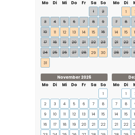
Mo
Di
Mi
Do
Fr
Sa
So
Mo
Di
1
2
1
3
4
5
6
7
8
9
7
8
10
16
11
12
13
14
15
14
15
17
18
19
20
21
22
23
21
22
24
25
26
27
28
28
29
29
30
31
November 2026
De
Mo
Di
Mi
Do
Fr
Sa
So
Mo
Di
1
1
2
3
4
5
6
7
8
7
8
9
10
11
12
13
14
15
14
15
16
17
18
19
20
21
22
21
22
23
24
25
26
27
28
29
28
29