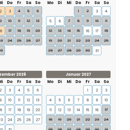
Mi
Do
Fr
Sa
So
Mo
Di
Mi
Do
Fr
Sa
So
4
5
6
1
2
2
3
3
4
9
10
11
12
13
7
8
9
10
11
5
6
17
18
19
20
12
13
14
15
18
16
16
17
23
24
25
26
27
19
20
21
22
23
24
25
30
26
27
28
29
30
31
zember 2026
Januar 2027
Mi
Do
Fr
Sa
So
Mo
Di
Mi
Do
Fr
Sa
So
2
3
4
5
6
1
2
3
9
10
11
12
13
4
5
6
7
8
9
10
17
16
17
18
19
20
11
12
13
14
15
16
18
19
20
21
22
23
24
23
24
25
26
27
25
26
27
28
29
30
31
30
31