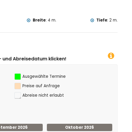
(innerhalb von 10 Kilometern der Villa)
lla)
Breite
:
4 m.
Tiefe
:
2 m.
!
Ausgewählte Termine
Preise auf Anfrage
Abreise nicht erlaubt
tember 2026
Oktober 2026