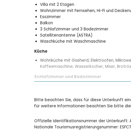
Villa mit 2 Etagen
Wohnzimmer mit Fernsehen, Hi-Fi und Deckenv
Esszimmer
Balkon
3 Schlafzimmer und 3 Badezimmer
Satellitenantenne (ASTRA)
Waschküche mit Waschmaschine
Küche
Wohnküche mit Gasherd, Elektroofen, Mikrowel
Kaffeemaschine, Wasserkocher, Mixer, Brotrös
Schlafzimmer und Badezimmer
Schlafzimmer mit Doppelbett und Deckenvent
Schlafzimmer mit Doppelbett, Deckenventila
Schlafzimmer mit 2 Einzelbetten und Deckenv
Bitte beachten Sie, dass für diese Unterkunft ei
2 Badezimmer, jedes mit Einzelwaschbecken, 
Für weitere Informationen beachten Sie bitte d
ensuite Badezimmer mit Einzelwaschbecken, 
insgesamt 3 Badezimmer
Offizielle Identifikationsnummer der Unterkunft
Aussen
Nationale Tourismusregistrierungsnummer: ES