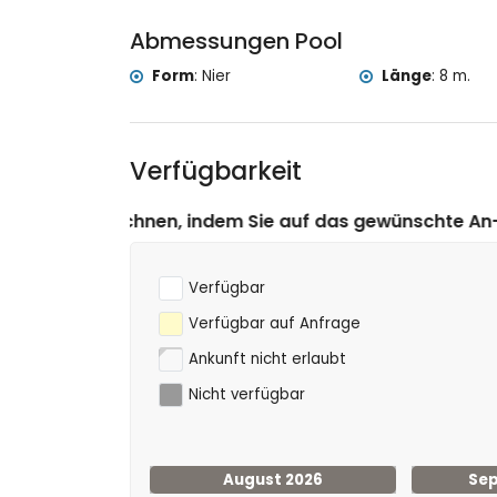
Golf (Javea Golf Club, Javea) und Pferdesport 
Abmessungen Pool
Kajaksport (innerhalb von 50 Kilometern der Vi
Form
:
Nier
Länge
:
8 m.
Verfügbarkeit
m Sie auf das gewünschte An- und Abreisedatum klicken
Verfügbar
Verfügbar auf Anfrage
Ankunft nicht erlaubt
Nicht verfügbar
August 2026
Sep