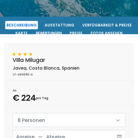
BESCHREIBUNG
AUSSTATTUNG
VERFÜGBARKEIT & PREISE
KARTE
BEWERTUNGEN
PREISE
FOTOS ANSEHEN
KONTAKT
RESERVIERUNG
Villa Milugar
Javea, Costa Blanca, Spanien
VT-496983-A
Ab
€ 224
pro Tag
8 Personen