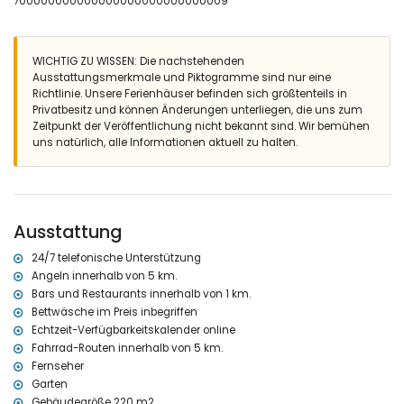
700000000000000000000000000009
Eingezäuntes Grundstück
Privater Pool mit den Maßen 8m x 4m und 1,8m tief
Rasen mit Bäumen und Gartenmöbeln mit Sonnenliegen
WICHTIG ZU WISSEN: Die nachstehenden
3 Terrassen, davon 2 überdacht
Ausstattungsmerkmale und Piktogramme sind nur eine
Grill
Richtlinie. Unsere Ferienhäuser befinden sich größtenteils in
Sitzbereich im Freien und Essbereich im Freien
Privatbesitz und können Änderungen unterliegen, die uns zum
Weitere Informationen
Zeitpunkt der Veröffentlichung nicht bekannt sind. Wir bemühen
uns natürlich, alle Informationen aktuell zu halten.
Nächste Stadt: Jávea (innerhalb von 10 Kilometern von der Villa)
Nächster Ufer oder Küste: Mittelmeer (innerhalb von 5 Kilometern
von der Villa)
Nächster Strand: Cala La Barraca, Jávea (innerhalb von 5
Kilometern von der Villa)
Ausstattung
Nächster Hafen: Nou Fontana, Jávea (innerhalb von 5 Kilometern
von der Villa)
24/7 telefonische Unterstützung
Nächster Park: La Guardia (innerhalb von 5 Kilometern von der Villa)
Angeln innerhalb von 5 km.
Nächster Flughafen: Alicante (innerhalb von 100 Kilometern von der
Bars und Restaurants innerhalb von 1 km.
Villa)
Bettwäsche im Preis inbegriffen
Zweitnächster Flughafen: Valencia (> 100 Kilometer)
Haustiere sind nicht erlaubt
Echtzeit-Verfügbarkeitskalender online
Die Unterkunft ist sehr geeignet für Familien mit Kindern
Fahrrad-Routen innerhalb von 5 km.
Fernseher
Einrichtungen und Dienstleistungen, die im Mietpreis der Villa
Garten
enthalten sind
Gebäudegröße 220 m2.