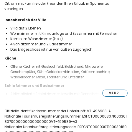
Ort, um mit Familie oder Freunden Ihren Urlaub in Spanien zu
verbringen.
Innenbereich der Villa
Villa auf 2 Ebenen
Wohnzimmer mit Klimaanlage und Esszimmer mit Fernseher
Kamin im Wohnzimmer (Holz)
4 Schlafzimmer und 2 Badezimmer
Das Erdgeschoss ist nur von außen zugänglich.
Küche
Offene Küche mit Gaskochfeld, Elektroherd, Mikrowelle,
Geschirrspüler, Kühl-Gefrierkombination, Kaffeemaschine,
Wasserkocher, Mixer, Toaster und Entsafter
Schlafzimmer und Badezimmer
MEHR...
2 klimatisierte Schlafzimmer, jeweils mit Doppelbett
2 klimatisierte Schlafzimmer, jeweils mit 2 Einzelbetten (Maße: 190 x
90 cm)
Badezimmer mit Doppelwaschbecken, Badewanne/Dusche-
Offizielle Identifikationsnummer der Unterkunft: VT-496983-A
Kombination und WC
Nationale Tourismusregistrierungsnummer: ESFCTU000003071000301
Badezimmer mit Einzelwaschbecken, Dusche und WC
80700000000000000000VT-499589-A3
Nationaler Unterkunftsregistrierungscode: ESFCNT00000307100030180
Außenbereich der Villa