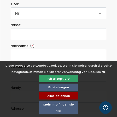
Titel:
Hr.
Name:
Nachname: (
*
)
Diese Webseite verwendet Cookies. Wenn Sie weiter durch die Seite
Telefon: (
*
)
navigieren, stimmen Sie unserer Verwendung von Cookies zu.
Ich akzeptiere
Einstellungen
Handy:
Alles ablehnen
Mehr Info finden Sie
Adresse:
hier