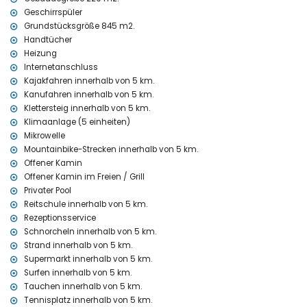
Internet (WLAN)
Geschirrspüler
Bügeleisen und Bügelbrett
Grundstücksgröße 845 m2.
Bettwäsche und Handtücher
Handtücher
Empfangsservice und 24-Stunden-Notdienst
Heizung
Warmluftheizung und Klimaanlage
Internetanschluss
Einrichtungen und Dienstleistungen gegen Aufpreis
Kajakfahren innerhalb von 5 km.
Kanufahren innerhalb von 5 km.
Zusatzbett und Kinderbett (auf Anfrage)
Klettersteig innerhalb von 5 km.
Unterhaltung und Freizeitmöglichkeiten für Ihren Urlaub in
Klimaanlage (5 einheiten)
Jávea, Costa Blanca
Mikrowelle
Disco, Bar und Promenade (Paseo Marítimo) (innerhalb von 5
Mountainbike-Strecken innerhalb von 5 km.
Kilometern vom Haus)
Offener Kamin
Offener Kamin im Freien / Grill
Sehenswürdigkeiten und Kultur in Jávea, Costa Blanca
Privater Pool
Museum (Histórico de Jávea, Jávea), Kirche (Virgen de Loreto,
Reitschule innerhalb von 5 km.
Puerto, Jávea), Denkmal (Pueblo de Jávea, Jávea),
Rezeptionsservice
architektonisches Gebäude (Pueblo de Jávea, Jávea), historischer
Schnorcheln innerhalb von 5 km.
Ort (Pueblo de Jávea und Jávea) (innerhalb von 5 Kilometern von
Strand innerhalb von 5 km.
der Unterkunft)
Supermarkt innerhalb von 5 km.
Ruine (Molinos de Viento und Jávea) (innerhalb von 10 Kilometern
Surfen innerhalb von 5 km.
von der Unterkunft)
Burg (Portal de la Vila und Denia) (innerhalb von 25 Kilometern von
Tauchen innerhalb von 5 km.
der Unterkunft)
Tennisplatz innerhalb von 5 km.