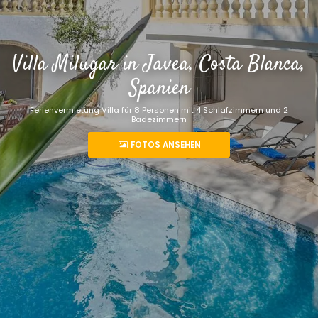
Villa Milugar in Javea, Costa Blanca,
Spanien
Ferienvermietung Villa für 8 Personen mit 4 Schlafzimmern und 2
Badezimmern
FOTOS ANSEHEN