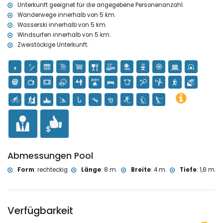
Unterkunft geeignet für die angegebene Personenanzahl.
Sport
Wanderwege innerhalb von 5 km.
Tennis, Reiten, Wandern, Mountainbiking, Radfahren, Klettern,
Wasserski innerhalb von 5 km.
Kanufahren, Kajakfahren, Angeln, Tauchen, Schnorcheln, Surfen,
Windsurfen innerhalb von 5 km.
Windsurfen und Wasserski (innerhalb von 5 Kilometern von der
Zweistöckige Unterkunft.
Villa)
Golf (Jávea Golf Club) (innerhalb von 10 Kilometern von der Villa)
Abmessungen Pool
Form
:
rechteckig
Länge
:
8 m.
Breite
:
4 m.
Tiefe
:
1,8 m.
Verfügbarkeit