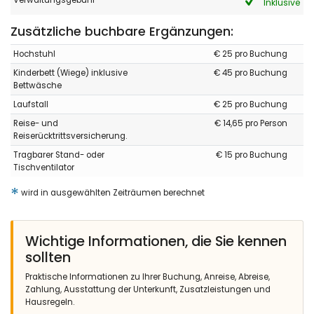
Verwaltungsgebühr
Inklusive
Zusätzliche buchbare Ergänzungen:
Hochstuhl
€ 25 pro Buchung
Kinderbett (Wiege) inklusive
€ 45 pro Buchung
Bettwäsche
Laufstall
€ 25 pro Buchung
Reise- und
€ 14,65 pro Person
Reiserücktrittsversicherung.
Tragbarer Stand- oder
€ 15 pro Buchung
Tischventilator
*
wird in ausgewählten Zeiträumen berechnet
Wichtige Informationen, die Sie kennen
sollten
Praktische Informationen zu Ihrer Buchung, Anreise, Abreise,
Zahlung, Ausstattung der Unterkunft, Zusatzleistungen und
Hausregeln.