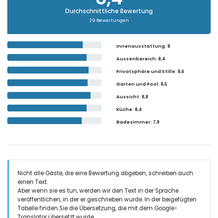
Durchschnittliche Bewertung
29 Bewertungen
Innenausstattung
: 8
Aussenbereich
: 8,4
Privatsphäre und Stille
: 8,6
Garten und Pool
: 8,5
Aussicht
: 8,8
Küche
: 8,4
Badezimmer
: 7,9
Nicht alle Gäste, die eine Bewertung abgeben, schreiben auch
einen Text.
Aber wenn sie es tun, werden wir den Text in der Sprache
veröffentlichen, in der er geschrieben wurde. In der beigefügten
Tabelle finden Sie die Übersetzung, die mit dem Google-
Translator übersetzt wurde.