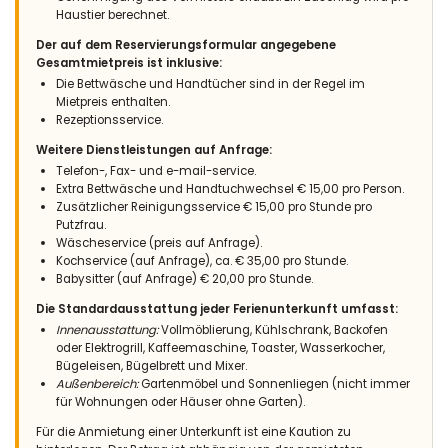
Haustier berechnet.
ist zu empfehlen vor allem für Gruppen und Familien
Der auf dem Reservierungsformular angegebene
Gesamtmietpreis ist inklusive:
Die Bettwäsche und Handtücher sind in der Regel im
Mietpreis enthalten.
- 9,7
Rezeptionsservice.
Familien mit kleinen Kindern - Juni 2019 - Deutschland :
Weitere Dienstleistungen auf Anfrage:
Agentur Top (Deutschsprachig) und jeder Zeit Hilfsbereit. Der
Pool ist groß genug. Die Betten waren Komfortabel. Sauberkeit
Telefon-, Fax- und e-mail-service.
Top. Haben einen sehr schönen Urlaub verbracht, kommen
Extra Bettwäsche und Handtuchwechsel € 15,00 pro Person.
gerne wieder!
Zusätzlicher Reinigungsservice € 15,00 pro Stunde pro
Putzfrau.
Wäscheservice (preis auf Anfrage).
Kochservice (auf Anfrage), ca. € 35,00 pro Stunde.
Babysitter (auf Anfrage) € 20,00 pro Stunde.
- 6,4
Familien mit älteren Kindern - September 2017 - Schweiz :
Die Standardausstattung jeder Ferienunterkunft umfasst:
Top Agentur!!!
Innenausstattung:
Vollmöblierung, Kühlschrank, Backofen
oder Elektrogrill, Kaffeemaschine, Toaster, Wasserkocher,
Bügeleisen, Bügelbrett und Mixer.
Außenbereich:
Gartenmöbel und Sonnenliegen (nicht immer
für Wohnungen oder Häuser ohne Garten).
- 7,6
Familien mit älteren Kindern - Januar 2017 - Niederlande :
Für die Anmietung einer Unterkunft ist eine Kaution zu