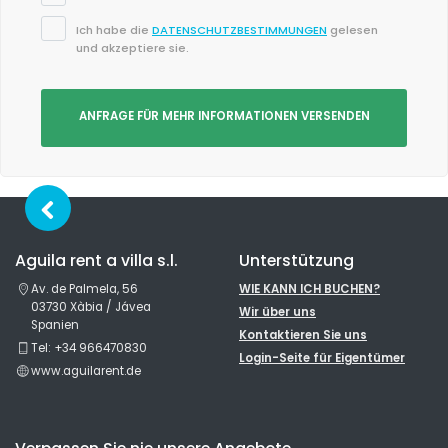
Ich habe die
DATENSCHUTZBESTIMMUNGEN
gelesen
und akzeptiere sie.
ANFRAGE FÜR MEHR INFORMATIONEN VERSENDEN
Aguila rent a villa s.l.
Unterstützung
Av. de Palmela, 56
WIE KANN ICH BUCHEN?
03730 Xàbia / Jávea
Wir über uns
Spanien
Kontaktieren Sie uns
Tel: +34 966470830
Login-Seite für Eigentümer
www.aguilarent.de