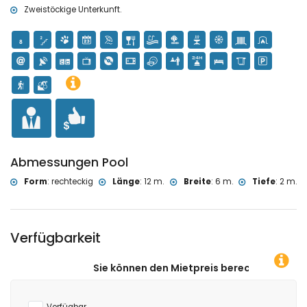
Tennis, Golf und Reiten (innerhalb von 10 Kilometern von der Villa)
Zweistöckige Unterkunft.
Abmessungen Pool
Form
:
rechteckig
Länge
:
12 m.
Breite
:
6 m.
Tiefe
:
2 m.
Verfügbarkeit
Sie können den Mietpreis berechnen, indem Sie auf das gew