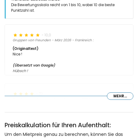
Die Bewertungsskala reicht von 1 bis 10, wobei 10 die beste
Punktzahl ist.
- 10,0
Gruppen von Freunden - März 2026 - Frankreich :
(Originaltext)
Nice !
(Übersetzt von Google)
Hübsch !
- 7,1
MEHR...
Familien mit älteren Kindern - November 2024 - Niederlande :
(Originaltext)
Wij zijn te verwend dus het was voor ons gewoon.
Preiskalkulation für Ihren Aufenthalt:
(Übersetzt von Google)
Wir sind zu verwöhnt, also war es für uns normal.
Um den Mietpreis genau zu berechnen, können Sie das