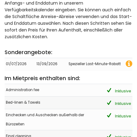
Anfangs- und Enddatum in unserem
Verfügbarkeitskalender eingeben. Sie können auch einfach
- 9,4
die Schaltfläche Anreise-Abreise verwenden und das Start-
Familien mit älteren Kindern - Juni 2024 - Niederlande :
und Enddatum auswählen. Nach diesen Schritten sehen Sie
(Originaltext)
sofort den Preis für Ihren Aufenthalt, einschließlich aller
Fantastic house. Dogs were safe on the premises. I would go
zusätzlichen Kosten.
again.
(Übersetzt von Google)
Sonderangebote:
Fantastisches Haus. Hunde waren auf dem Gelände sicher. Ich
würde wieder hingehen.
01/07/2026
13/09/2026
Spezieller Last-Minute-Rabatt
Im Mietpreis enthalten sind:
- 10,0
Familien mit älteren Kindern - Februar 2023 - Spanien :
Administration fee
Inklusive
(Originaltext)
Bed-linen & Towels
Casa muy bonita con unas vistas espectaculares muy
Inklusive
cómoda y muy bien equipada. ¡Repetiríamos sin dudarlo!
Einchecken und Auschecken außerhalb der
Inklusive
(Übersetzt von Google)
Bürozeiten
Sehr schönes Haus mit spektakulärer Aussicht, sehr komfortabel
und sehr gut ausgestattet. Wir würden ohne zu zögern
wiederholen!
Final cleaning