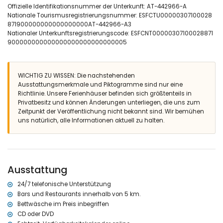
Offizielle Identifikationsnummer der Unterkunft: AT-442966-A
Badezimmer mit einem Waschbecken, Badewanne, Dusche und
Nationale Tourismusregistrierungsnummer: ESFCTU00000307100028
WC
871900000000000000000AT-442966-A3
Exterieur der Villa
Nationaler Unterkunftsregistrierungscode: ESFCNT00000307100028871
900000000000000000000000000005
eingezäuntes Grundstück
privater Pool mit einer Größe von 12m x 6m und 2m Tiefe
wunderschöner Rasengarten mit Kies, Bäumen und Gartenmöbeln
mit Sonnenliegen
WICHTIG ZU WISSEN: Die nachstehenden
2 Terrassen
Ausstattungsmerkmale und Piktogramme sind nur eine
Grill
Richtlinie. Unsere Ferienhäuser befinden sich größtenteils in
Außendusche
Privatbesitz und können Änderungen unterliegen, die uns zum
Sitzbereich im Freien und Essbereich im Freien
Zeitpunkt der Veröffentlichung nicht bekannt sind. Wir bemühen
uns natürlich, alle Informationen aktuell zu halten.
Weitere Informationen
nächste Stadt: Javea (innerhalb von 10 Kilometern von der Villa)
nächster Flussufer oder Strand innerhalb von 5 Kilometern von der
Villa
nächster Strand: La Granadella, Javea (innerhalb von 5 Kilometern
Ausstattung
von der Villa)
nächster Hafen innerhalb von 10 Kilometern von der Villa
24/7 telefonische Unterstützung
nächster Flughafen: Alicante (> 100 Kilometer)
Bars und Restaurants innerhalb von 5 km.
zweitnächster Flughafen: Valencia (> 100 Kilometer)
Bettwäsche im Preis inbegriffen
öffentliche Verkehrsmittel in der Nähe: Bus innerhalb von 10
CD oder DVD
Kilometern