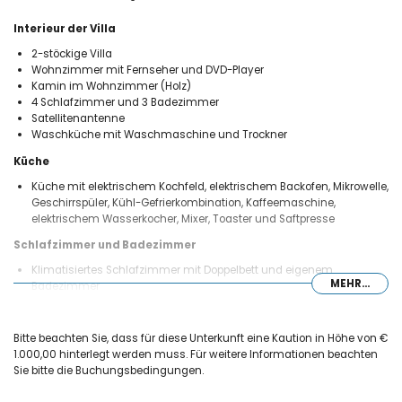
Interieur der Villa
2-stöckige Villa
Wohnzimmer mit Fernseher und DVD-Player
Kamin im Wohnzimmer (Holz)
4 Schlafzimmer und 3 Badezimmer
Satellitenantenne
Waschküche mit Waschmaschine und Trockner
Küche
Küche mit elektrischem Kochfeld, elektrischem Backofen, Mikrowelle,
Geschirrspüler, Kühl-Gefrierkombination, Kaffeemaschine,
elektrischem Wasserkocher, Mixer, Toaster und Saftpresse
Schlafzimmer und Badezimmer
Klimatisiertes Schlafzimmer mit Doppelbett und eigenem
MEHR...
Badezimmer
Klimatisiertes Schlafzimmer mit 2 Doppelbetten und Ventilator
Klimatisiertes Schlafzimmer mit 2 Doppelbetten
Klimatisiertes Schlafzimmer mit 2 Einzelbetten
Bitte beachten Sie, dass für diese Unterkunft eine Kaution in Höhe von €
En-suite Badezimmer mit einem Waschbecken, Badewanne,
1.000,00 hinterlegt werden muss. Für weitere Informationen beachten
Dusche und WC
Sie bitte die Buchungsbedingungen.
Badezimmer mit Doppelwaschbecken,
Badewanne/Duschkombination, WC und Haartrockner