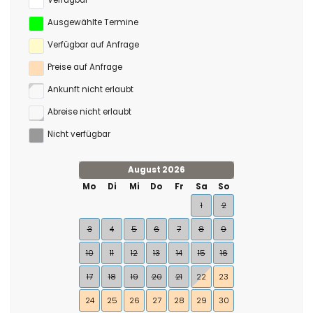
Verfügbar
Ausgewählte Termine
Verfügbar auf Anfrage
Preise auf Anfrage
Ankunft nicht erlaubt
Abreise nicht erlaubt
Nicht verfügbar
August 2026
Mo
Di
Mi
Do
Fr
Sa
So
1
2
3
4
5
6
7
8
9
10
11
12
13
14
15
16
17
18
19
20
21
22
23
24
25
26
27
28
29
30