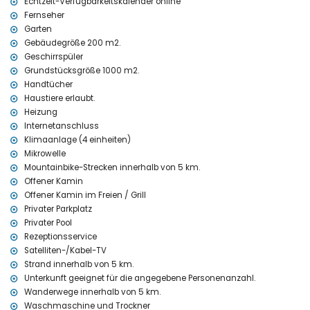
Echtzeit-Verfügbarkeitskalender online
Haustiere erlaubt
Fernseher
Die Unterkunft ist sehr geeignet für Familien mit Kindern
Garten
Einrichtungen und Dienstleistungen im Mietpreis der Villa
Gebäudegröße 200 m2.
enthalten
Geschirrspüler
Internet (WiFi)
Grundstücksgröße 1000 m2.
Staubsauger und Bügeleisen sowie Bügelbrett
Handtücher
Bettwäsche und Handtücher
Haustiere erlaubt.
Empfangsservice und 24-Stunden-Notdienst
Heizung
Internetanschluss
Einrichtungen und Dienstleistungen gegen Aufpreis
Klimaanlage (4 einheiten)
Zentralheizung und Klimaanlage
Mikrowelle
Zusatzbett und Kinderbetten/Gitterbetten (auf Anfrage)
Mountainbike-Strecken innerhalb von 5 km.
Unterhaltungs- und Freizeitaktivitäten für Ihren Urlaub in
Offener Kamin
Javea, Costa Blanca
Offener Kamin im Freien / Grill
Privater Parkplatz
Bar (innerhalb von 5 Kilometern vom Haus)
Privater Pool
Sehenswürdigkeiten und Kultur in Javea, Costa Blanca
Rezeptionsservice
Satelliten-/Kabel-TV
Burg (Denia) (innerhalb von 25 Kilometern von der Unterkunft)
Strand innerhalb von 5 km.
Sport
Unterkunft geeignet für die angegebene Personenanzahl.
Wandern und Mountainbiken (innerhalb von 5 Kilometern von der
Wanderwege innerhalb von 5 km.
Villa)
Waschmaschine und Trockner