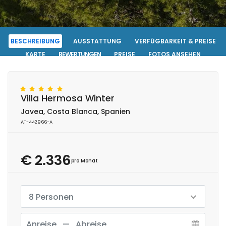
BESCHREIBUNG
AUSSTATTUNG
VERFÜGBARKEIT & PREISE
KARTE
BEWERTUNGEN
PREISE
FOTOS ANSEHEN
KONTAKT
RESERVIERUNG
Villa Hermosa Winter
Javea, Costa Blanca, Spanien
AT-442966-A
€ 2.336
pro Monat
8 Personen