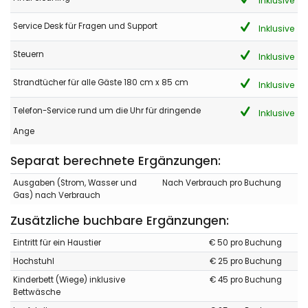
Inklusive
Service Desk für Fragen und Support
Inklusive
- 7,9
Steuern
Inklusive
Familien mit älteren Kindern - September 2022 - Spanien :
(Originaltext)
Strandtücher für alle Gäste 180 cm x 85 cm
Inklusive
Esta muy bien
Telefon-Service rund um die Uhr für dringende
Inklusive
(Übersetzt von Google)
Es ist sehr nett
Ange
Separat berechnete Ergänzungen:
- 10,0
Ausgaben (Strom, Wasser und
Nach Verbrauch pro Buchung
Familien mit kleinen Kindern - Dezember 2021 - Spanien :
Gas) nach Verbrauch
(Originaltext)
Zusätzliche buchbare Ergänzungen:
No lo duden es una casa estupenda
Estuvimos muy comodos , la calefaccion excelente para los
Eintritt für ein Haustier
€ 50 pro Buchung
bebes . Todo estaba perfecto
Hochstuhl
€ 25 pro Buchung
(Übersetzt von Google)
Kinderbett (Wiege) inklusive
€ 45 pro Buchung
Zweifeln Sie nicht, es ist ein wundervolles Haus
Bettwäsche