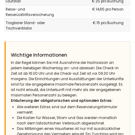
Laufstall
€ 25 pro Buchung
Reise- und
€ 14,65 pro Person
- 9,1
Reiserücktrittsversicherung.
Familien mit älteren Kindern - August 2021 - Frankreich :
Tragbarer Stand- oder
€ 15 pro Buchung
(Originaltext)
Tischventilator
One of the best houses we ever rented. Amazing view, great
and large swimming pool for which we really appreciated well
deserved shadow during the afternoon. The house is fully
equipped in line with the description and really comfortable.
With years some minor aspects could be fixed but nothing
Wichtige Informationen
which did not make us appreciate our stay !
In der Regel können Sie mit Ausnahme der Hochsaison an
jedem beliebigen Wochentag an- und abreisen. Die Check-in
(Übersetzt von Google)
Zeit ist ab 16.00 Uhr und die Check-out Zeit ist vor 09.30 Uhr
Eines der besten Häuser, die wir je gemietet haben. Tolle
morgens. Die Einrichtungen und Ausstattungen der Unterkünfte
Aussicht, toller und großer Pool, für den wir den wohlverdienten
sind für die angegebene maximale Personenzahl ausgelegt. Es
Schatten am Nachmittag sehr geschätzt haben. Das Haus ist
ist nicht erlaubt, die Unterkunft mit mehr als der angegebenen
entsprechend der Beschreibung komplett ausgestattet und sehr
maximalen Personenzahl zu belegen.
komfortabel. Mit den Jahren konnten einige kleinere Aspekte
Erläuterung der obligatorischen und optionalen Extras:
behoben werden, aber nichts, was uns nicht dazu gebracht hat,
Alle weiteren Extras sind auf dem Reservierungsformular
unseren Aufenthalt zu schätzen!
vermerkt.
Die Kosten für Wasser, Strom und Gas werden monatlich
nach dem tatsächlichen Verbrauch abgerechnet.
Das Mitbringen eines Haustieres ist nur mit ausdrücklicher
- 6,7
Genehmigung des Vermieters erlaubt. Ein Zuschlag wird pro
Familien mit kleinen Kindern - September 2019 - Schweiz :