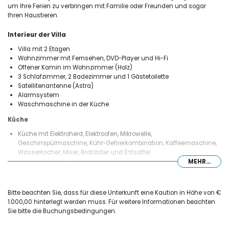
um Ihre Ferien zu verbringen mit Familie oder Freunden und sogar
Ihren Haustieren.
Interieur der Villa
Villa mit 2 Etagen
Wohnzimmer mit Fernsehen, DVD-Player und Hi-Fi
Offener Kamin im Wohnzimmer (Holz)
3 Schlafzimmer, 2 Badezimmer und 1 Gästetoilette
Satellitenantenne (Astra)
Alarmsystem
Waschmaschine in der Küche
Küche
Küche mit Elektroherd, Elektroofen, Mikrowelle,
Geschirrspülmaschine, Kühl-Gefrierkombination, Kaffeemaschine,
Wasserkocher, Mixer, Brotröster und Entsafter
MEHR...
Schlafzimmer und Badezimmer
Schlafzimmer mit Doppelbett, Deckenventilatoren, Klimaanlage und
mit Badezimmer ensuite
Bitte beachten Sie, dass für diese Unterkunft eine Kaution in Höhe von €
2 Schlafzimmer, jedes mit 2 Einzelbetten, Deckenventilatoren und
1.000,00 hinterlegt werden muss. Für weitere Informationen beachten
Klimaanlage
Sie bitte die Buchungsbedingungen.
ensuite Badezimmer mit Doppelwaschbecken, Badewanne mit
Dusche und Toilette