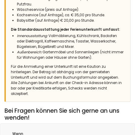
im Schatten, sodass man sich von der Hitze des Tages gut
Putzfrau.
erholen kann. Der wunderbare Pool unterstützt die Erholung.Die
Wäscheservice (preis auf Anfrage).
herrliche Aussicht und die wunderbare Ruhe entschädigen
Kochservice (auf Anfrage), ca. € 35,00 pro Stunde.
mehr als genug für die vielleicht nicht so ganz so komfortable
Babysitter (auf Anfrage) € 20,00 pro Stunde.
Ausrüstung im Außenbereich.Wir hatten herrliche und
Die Standardausstattung jeder Ferienunterkunft umfasst:
erholsame Urlaubstage.
Innenausstattung:
Vollmöblierung, Kühlschrank, Backofen
Nachdem wir eine ziemliche Enttäuschung hinsichtlich der
oder Elektrogrill, Kaffeemaschine, Toaster, Wasserkocher,
Buchung unserer Ferienunterkunft erlebt Hatten (wir mussten
Bügeleisen, Bügelbrett und Mixer.
die Villa verlassen), habe wir uns bei Ihrer Agentur sofort
Außenbereich:
Gartenmöbel und Sonnenliegen (nicht immer
sicher gefühlt. Sehr nette uns souveräne Bedienung und
für Wohnungen oder Häuser ohne Garten).
Beratung wurde uns zu teil. Zwei Villen wurden uns
vorgeschlagen, die wir auch besichtigen konnten. Während
Für die Anmietung einer Unterkunft ist eine Kaution zu
die erste Villa von der Einrichtung und Gestaltung sehr viel
hinterlegen. Der Betrag ist abhängig von der gemieteten
Komfort versprach, war das zweite Objekt von der Lage einfach
Unterkunft und wird auf dem Buchungsformular angegeben.
genial.Der Blick von den verschiedensten Balkonen war
Alle Zahlungen bei Ankunft an der Check-in Adresse können in
atemberaubend.Alles in allem hat Ihre Agentur uns den
bar oder per Kreditkarte erfolgen, Schecks werden nicht
Urlaub in Spanien gerettet. Dafür ein ganz herzliches
akzeptiert.
Dankeschön, vor allem an die Mitarbeiter, die uns mit soviel
Freundlichkeit zur Seite standen.
Bei Fragen können Sie sich gerne an uns
wenden!
Wenn