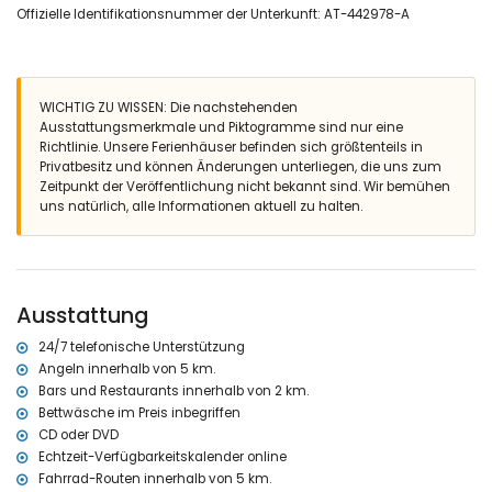
Offizielle Identifikationsnummer der Unterkunft: AT-442978-A
Badezimmer mit Doppelwaschbecken, Dusche und Toilette
insgesamt 2 Badezimmer
Aussen
eingezäuntes Grundstück
WICHTIG ZU WISSEN: Die nachstehenden
nierenförmiger privater Pool mit Abmessungen: 8M x 4M und 2M
Ausstattungsmerkmale und Piktogramme sind nur eine
Tiefe
Richtlinie. Unsere Ferienhäuser befinden sich größtenteils in
3 Terrassen, wovon 2 überdacht
Privatbesitz und können Änderungen unterliegen, die uns zum
Barbecue
Zeitpunkt der Veröffentlichung nicht bekannt sind. Wir bemühen
Aussendusche
uns natürlich, alle Informationen aktuell zu halten.
Freisitz und Essplatz im Freien
3 private Parkplätze
Mehr Info
nächster Ort: Javea (innerhalb von 10 Kilometern der Villa)
Ausstattung
nächste(s) Ufer oder Küste: Mediterraneo, Javea (innerhalb von 5
Kilometern der Villa)
24/7 telefonische Unterstützung
nächster Strand: Cala de la Barraca, Javea (innerhalb von 5
Angeln innerhalb von 5 km.
Kilometern der Villa)
Bars und Restaurants innerhalb von 2 km.
nächster Hafen: Duanes del Mar,Javea (innerhalb von 10 Kilometern
Bettwäsche im Preis inbegriffen
der Villa)
CD oder DVD
nächster Park: La Guardia, Javea (innerhalb von 5 Kilometern der
Echtzeit-Verfügbarkeitskalender online
Villa)
Fahrrad-Routen innerhalb von 5 km.
nächster Flughafen: Alicante (innerhalb von 100 Kilometern der