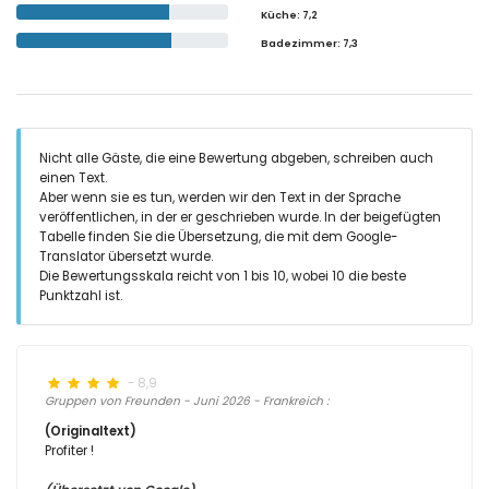
Küche
: 7,2
Badezimmer
: 7,3
Nicht alle Gäste, die eine Bewertung abgeben, schreiben auch
einen Text.
Aber wenn sie es tun, werden wir den Text in der Sprache
veröffentlichen, in der er geschrieben wurde. In der beigefügten
Tabelle finden Sie die Übersetzung, die mit dem Google-
Translator übersetzt wurde.
Die Bewertungsskala reicht von 1 bis 10, wobei 10 die beste
Punktzahl ist.
- 8,9
Gruppen von Freunden - Juni 2026 - Frankreich :
(Originaltext)
Profiter !