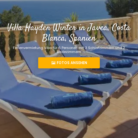
Villa Hayden Winter in Javea, Costa
Blanca, Spanien
Ferienvermietung Villa für 6 Personen mit 3 Schlafzimmern und 2
Badezimmern
FOTOS ANSEHEN