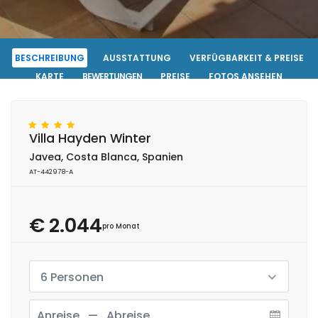
BESCHREIBUNG
AUSSTATTUNG
VERFÜGBARKEIT & PREISE
KARTE
BEWERTUNGEN
PREISE
FOTOS ANSEHEN
KONTAKT
RESERVIERUNG
Villa Hayden Winter
Javea, Costa Blanca, Spanien
AT-442978-A
€ 2.044
pro Monat
6 Personen