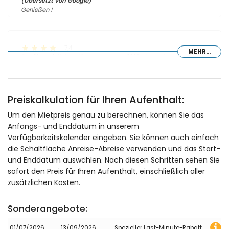
(Übersetzt von Google)
Genießen !
- 7,4
MEHR...
Familien mit kleinen Kindern - August 2025 - Luxemburg :
Viele Treppen Wir haben einen schönen Urlaub verbracht
Preiskalkulation für Ihren Aufenthalt:
- 10,0
Um den Mietpreis genau zu berechnen, können Sie das
Junge Paare - Mai 2025 - Deutschland :
Anfangs- und Enddatum in unserem
Eine sehr schöne Gegend und eine ruhige wunderschöne
Verfügbarkeitskalender eingeben. Sie können auch einfach
Unterkunft. Man hat alles im Haus was man benötigt. Die
die Schaltfläche Anreise-Abreise verwenden und das Start-
Aussicht und die Sonnenaufgänge sind der absolute
und Enddatum auswählen. Nach diesen Schritten sehen Sie
Hammer. Wir haben uns komplett wohl gefühlt. Das einzige
sofort den Preis für Ihren Aufenthalt, einschließlich aller
was zu bemängeln ist, ist das im Haus sehr sehr schlechtes
Internet ist. In Wohnzimmer geht es mit dem Internet, in allen
zusätzlichen Kosten.
anderen Bereichen hat man leider kein Netzt und kein Wlan.
Sonst ist aber alles perfekt von Sauberkeit, Haus, Pool und
Sonderangebote:
Garten :) Wir würden wieder buchen.
01/07/2026
13/09/2026
Spezieller Last-Minute-Rabatt