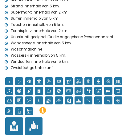
Schnorcheln innerhalb von 5 km.
Windsurfen (innerhalb von 5 Kilometern der Villa)
Strand innerhalb von 5 km.
Golf (Javea Golf Club, Javea) und Pferdesport (innerhalb von 10
Supermarkt innerhalb von 2 km.
Kilometern der Villa)
Surfen innerhalb von 5 km.
Tauchen innerhalb von 5 km.
Tennisplatz innerhalb von 2 km.
Unterkunft geeignet für die angegebene Personenanzahl.
Wanderwege innerhalb von 5 km.
Waschmaschine
Wasserski innerhalb von 5 km.
Windsurfen innerhalb von 5 km.
Zweistöckige Unterkunft.