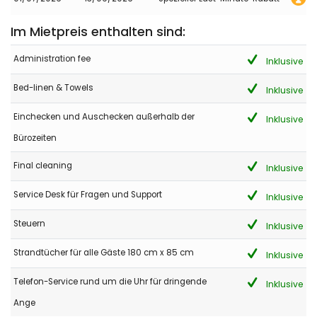
- 8,1
Im Mietpreis enthalten sind:
Ältere Paare - Juni 2022 - Vereinigtes Königreich von Gro :
(Originaltext)
Administration fee
Inklusive
Best place and view.
Bed-linen & Towels
Inklusive
(Übersetzt von Google)
Beste Lage und Aussicht.
Einchecken und Auschecken außerhalb der
Inklusive
Bürozeiten
- 9,0
Final cleaning
Inklusive
Ältere Paare - September 2018 - Schweiz :
Sehr schönes und gepflegtes Anwesen mit herrlichem
Service Desk für Fragen und Support
Inklusive
Meerblick.
Steuern
Inklusive
Strandtücher für alle Gäste 180 cm x 85 cm
Inklusive
- 8,6
Ältere Paare - April 2018 - Spanien :
Telefon-Service rund um die Uhr für dringende
Inklusive
(Originaltext)
Sería deseable que hubiera un aseo en el área de la piscina.
Ange