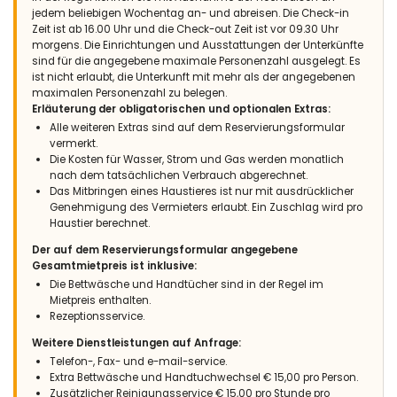
jedem beliebigen Wochentag an- und abreisen. Die Check-in
Zeit ist ab 16.00 Uhr und die Check-out Zeit ist vor 09.30 Uhr
- 8,4
morgens. Die Einrichtungen und Ausstattungen der Unterkünfte
Ältere Paare - September 2016 - Österreich :
sind für die angegebene maximale Personenzahl ausgelegt. Es
ist nicht erlaubt, die Unterkunft mit mehr als der angegebenen
Anregungen wurden Ihrem Büro Javea direkt bekanntgegeben
maximalen Personenzahl zu belegen.
Erläuterung der obligatorischen und optionalen Extras:
Alle weiteren Extras sind auf dem Reservierungsformular
vermerkt.
- 8,0
Die Kosten für Wasser, Strom und Gas werden monatlich
Familien mit älteren Kindern - Juli 2016 - Frankreich :
nach dem tatsächlichen Verbrauch abgerechnet.
(Originaltext)
Das Mitbringen eines Haustieres ist nur mit ausdrücklicher
Trés belle location, a conseiller
Genehmigung des Vermieters erlaubt. Ein Zuschlag wird pro
Haustier berechnet.
(Übersetzt von Google)
Der auf dem Reservierungsformular angegebene
Sehr schöne Lage, um zu beraten
Gesamtmietpreis ist inklusive:
Die Bettwäsche und Handtücher sind in der Regel im
Mietpreis enthalten.
Rezeptionsservice.
- 8,3
Ältere Paare - Mai 2015 - Deutschland :
Weitere Dienstleistungen auf Anfrage:
Die Lage der Villa ist einfach traumhaft. Von allen Balkonen
Telefon-, Fax- und e-mail-service.
hat man einen freien Blick auf das Mittelmeer. Frühmorgens
Extra Bettwäsche und Handtuchwechsel € 15,00 pro Person.
sieht man die Sonne aufgehen. Am Abend liegt die Terrasse
Zusätzlicher Reinigungsservice € 15,00 pro Stunde pro