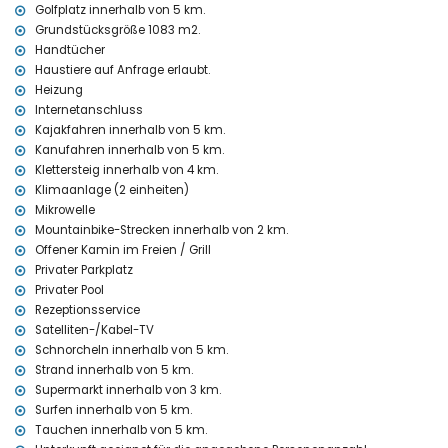
Golfplatz innerhalb von 5 km.
Einrichtungen und Dienstleistungen, die im Mietpreis der Villa
Grundstücksgröße 1083 m2.
inbegriffen sind
Handtücher
Internet (WiFi)
Haustiere auf Anfrage erlaubt.
Bügeleisen und Bügelbrett
Heizung
Bettwäsche und Handtücher
Internetanschluss
Empfangsservice und 24-Stunden-Notdienst
Kajakfahren innerhalb von 5 km.
Zentralheizung und Klimaanlage
Kanufahren innerhalb von 5 km.
Einrichtungen und Dienstleistungen gegen Aufpreis
Klettersteig innerhalb von 4 km.
Klimaanlage (2 einheiten)
Flughafenservice
Mikrowelle
Zusatzbett und Kinderbetten/Babybetten (auf Anfrage)
Mountainbike-Strecken innerhalb von 2 km.
Unterhaltung und Freizeitaktivitäten für Ihren Urlaub in Jávea,
Offener Kamin im Freien / Grill
Costa Blanca
Privater Parkplatz
Kino, Theater, Bar, Promenade (Paseo Marítimo und Jávea)
Privater Pool
(innerhalb von 5 Kilometern vom Haus)
Rezeptionsservice
Satelliten-/Kabel-TV
Sehenswürdigkeiten und Kultur in Jávea, Costa Blanca
Schnorcheln innerhalb von 5 km.
Museum (Histórico de Jávea), Kirche (San Bartolomé, Jávea), Ruine
Strand innerhalb von 5 km.
(Pueblo Histórico, Jávea), Denkmal (Molinos de Viento, Jávea),
Supermarkt innerhalb von 3 km.
architektonisches Gebäude (Pueblo Histórico, Jávea) und
Surfen innerhalb von 5 km.
historischer Ort (Histórico de Jávea) (innerhalb von 5 Kilometern
Tauchen innerhalb von 5 km.
von der Unterkunft)