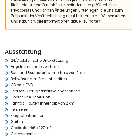
Außenbereich der Villa
Richtlinie. Unsere Ferienhäuser befinden sich größtenteils in
Privatbesitz und können Änderungen unterliegen, die uns zum
Großes eingezäuntes Grundstück
Zeitpunkt der Veröffentlichung nicht bekannt sind. Wir bemühen
Nierenförmiger privater Pool mit einer Größe von 12m x 5m und 2m
uns natürlich, alle Informationen aktuell zu halten.
Tiefe
Garten mit Kies und Gartenmöbeln mit Sonnenliegen
Terrasse
Grill
Außendusche
Ausstattung
Außensitzbereich und Außenspeisebereich
2 private, abgeschlossene Parkplätze
24/7 telefonische Unterstützung
Weitere Informationen
Angeln innerhalb von 5 km.
Bars und Restaurants innerhalb von 2 km.
Nächste Stadt: Jávea (innerhalb von 5 Kilometern von der Villa)
Bettwäsche im Preis inbegriffen
Nächster Strand: El Puerto, Jávea (innerhalb von 5 Kilometern von
der Villa)
CD oder DVD
Nächster Hafen: Aduanas, Jávea (innerhalb von 5 Kilometern von
Echtzeit-Verfügbarkeitskalender online
der Villa)
Einstöckige Unterkunft.
Nächster Park: Montgó, Jávea (innerhalb von 2 Kilometern von der
Fahrrad-Routen innerhalb von 2 km.
Villa)
Fernseher
Nächster Flughafen: Alicante (innerhalb von 100 Kilometern von der
Flughafentransfer
Villa)
Garten
Zweitnächster Flughafen: Valencia (> 100 Kilometer)
Gebäudegröße 227 m2.
Bitte nachfragen, ob Haustiere erlaubt sind
Geschirrspüler
Die Unterkunft ist sehr geeignet für Familien mit Kindern