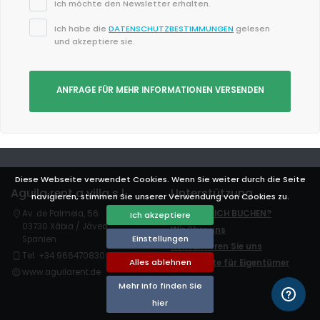
Ich möchte den Newsletter erhalten.
Ich habe die
DATENSCHUTZBESTIMMUNGEN
gelesen
und akzeptiere sie.
ANFRAGE FÜR MEHR INFORMATIONEN VERSENDEN
Diese Webseite verwendet Cookies. Wenn Sie weiter durch die Seite
Aguila rent a villa s.l.
Unterstützung
navigieren, stimmen Sie unserer Verwendung von Cookies zu.
Av. de Palmela, 56
WIE KANN ICH BUCHEN?
Ich akzeptiere
03730 Xàbia / Jávea
Wir über uns
Einstellungen
Spanien
Kontaktieren Sie uns
Tel: +34 966470830
Alles ablehnen
Login-Seite für Eigentümer
www.aguilarent.de
Mehr Info finden Sie
hier