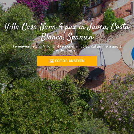
Villa Casa Nana 4 pax in Javea, Costa
Blanca, Spanien
Ferienvermietung Villa für 4 Personen mit 2 Schlafzimmern und 2
Badezimmern
FOTOS ANSEHEN