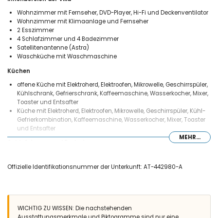
Wohnzimmer mit Fernseher, DVD-Player, Hi-Fi und Deckenventilator
Wohnzimmer mit Klimaanlage und Fernseher
2 Esszimmer
4 Schlafzimmer und 4 Badezimmer
Satellitenantenne (Astra)
Waschküche mit Waschmaschine
Küchen
offene Küche mit Elektroherd, Elektroofen, Mikrowelle, Geschirrspüler,
Kühlschrank, Gefrierschrank, Kaffeemaschine, Wasserkocher, Mixer,
Toaster und Entsafter
Küche mit Elektroherd, Elektroofen, Mikrowelle, Geschirrspüler, Kühl-
Gefrierkombination, Kaffeemaschine, Wasserkocher, Mixer, Toaster
und Entsafter
MEHR...
Schlafzimmer und Badezimmer
Schlafzimmer mit Klimaanlage und Doppelbett
Schlafzimmer mit Klimaanlage und 2 Einzelbetten (je 190 x 90cm)
Offizielle Identifikationsnummer der Unterkunft: AT-442980-A
Schlafzimmer mit Klimaanlage, 2 Einzelbetten, Ventilator und en-
suite Badezimmer
Schlafzimmer mit Klimaanlage, 2 Einzelbetten und Ventilator
En-suite Badezimmer mit Einzelwaschbecken, Dusche und Toilette
WICHTIG ZU WISSEN: Die nachstehenden
3 Badezimmer jeweils mit Einzelwaschbecken, Dusche und Toilette
Ausstattungsmerkmale und Piktogramme sind nur eine