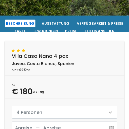
BESCHREIBUNG
AUSSTATTUNG
VERFÜGBARKEIT & PREISE
KARTE
BEWERTUNGEN
PREISE
FOTOS ANSEHEN
KONTAKT
RESERVIERUNG
Villa Casa Nana 4 pax
Javea, Costa Blanca, Spanien
AT-442980-A
Ab
€ 180
pro Tag
4 Personen