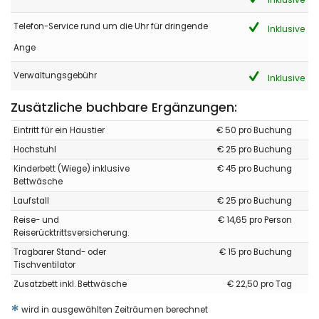
Telefon-Service rund um die Uhr für dringende
Inklusive
Ange
Verwaltungsgebühr
Inklusive
Zusätzliche buchbare Ergänzungen:
Eintritt für ein Haustier
€ 50 pro Buchung
Hochstuhl
€ 25 pro Buchung
Kinderbett (Wiege) inklusive
€ 45 pro Buchung
Bettwäsche
Laufstall
€ 25 pro Buchung
Reise- und
€ 14,65 pro Person
Reiserücktrittsversicherung.
Tragbarer Stand- oder
€ 15 pro Buchung
Tischventilator
Zusatzbett inkl. Bettwäsche
€ 22,50 pro Tag
*
wird in ausgewählten Zeiträumen berechnet