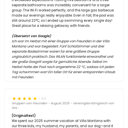
it exceeded expectations. Having five bedrooms and three
separate bathrooms was incredibly convenient for a larger
group. The Wi‑Fi worked perfectly, and the large gas barbecue
made our evenings really enjoyable. Even in fall, the pool was
still around 22°C, so I ended up swimming every single day!
Great place for a relaxing getaway with friends.
(Übersetzt von Google)
Ich war im Herbst mit einer Gruppe von Freunden in der Villa
Montana und war begeistert. Fünf Schlafzimmer und drei
separate Badezimmer waren für eine größere Gruppe
unglaublich praktisch. Das WLAN funktionierte einwandfrei und
der große Gasgrill sorgte für gemütliche Abende. Selbst im
Herbst hatte der Pool noch angenehme 22 °C, sodass ich jeden
Tag schwimmen war! Ein toller Ort für einen entspannten Urlaub
mit Freunden.
- 9,4
Gruppen von Freunden - August 2025 - Vereinigtes Königreich von
Gro :
(Originaltext)
We spent our 2025 summer vacation at Villa Montana with
our three kids, my husband, my parents, and our dog—and it