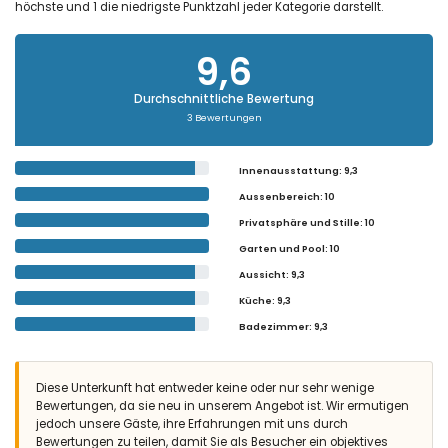
höchste und 1 die niedrigste Punktzahl jeder Kategorie darstellt.
9,6
Durchschnittliche Bewertung
3 Bewertungen
Innenausstattung
: 9,3
Aussenbereich
: 10
Privatsphäre und Stille
: 10
Garten und Pool
: 10
Aussicht
: 9,3
Küche
: 9,3
Badezimmer
: 9,3
Diese Unterkunft hat entweder keine oder nur sehr wenige
Bewertungen, da sie neu in unserem Angebot ist. Wir ermutigen
jedoch unsere Gäste, ihre Erfahrungen mit uns durch
Bewertungen zu teilen, damit Sie als Besucher ein objektives