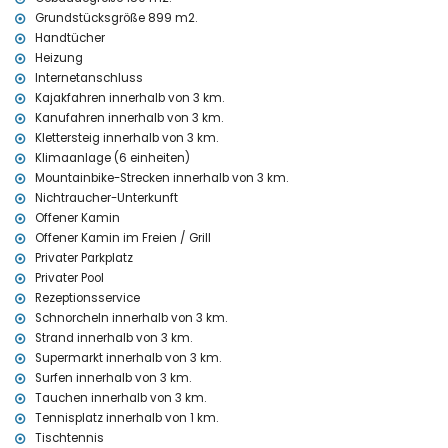
Nächster Hafen: Duanes del Mar, Jávea (innerhalb von 5 Kilometern
Grundstücksgröße 899 m2.
von der Villa)
Handtücher
Nächster Park: La Guardia, Jávea (innerhalb von 3 Kilometern von
Heizung
der Villa)
Internetanschluss
Nächster Flughafen: Alicante (innerhalb von 100 Kilometern von der
Villa)
Kajakfahren innerhalb von 3 km.
Zweitnächster Flughafen: Valencia (> 100 Kilometer)
Kanufahren innerhalb von 3 km.
Rauchen nicht erlaubt
Klettersteig innerhalb von 3 km.
Haustiere sind nicht erlaubt
Klimaanlage (6 einheiten)
Die Unterkunft ist sehr geeignet für Familien mit Kindern
Mountainbike-Strecken innerhalb von 3 km.
Nichtraucher-Unterkunft
Einrichtungen und Dienstleistungen, die im Mietpreis der Villa
enthalten sind
Offener Kamin
Offener Kamin im Freien / Grill
Internet (WiFi)
Privater Parkplatz
Bügeleisen und Bügelbrett
Privater Pool
Bettwäsche und Handtücher
Rezeptionsservice
Empfangsdienst
Tischtennis
Schnorcheln innerhalb von 3 km.
Luftheizung und Klimaanlage
Strand innerhalb von 3 km.
Supermarkt innerhalb von 3 km.
Einrichtungen und Dienstleistungen gegen Aufpreis
Surfen innerhalb von 3 km.
Zustellbett und Kinderbett (auf Anfrage)
Tauchen innerhalb von 3 km.
Tennisplatz innerhalb von 1 km.
Unterhaltungs- und Freizeitmöglichkeiten für Ihren Urlaub in
Tischtennis
Jávea, Costa Blanca