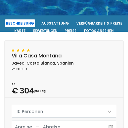
BESCHREIBUNG
AUSSTATTUNG
VERFÜGBARKEIT & PREISE
KARTE
BEWERTUNGEN
PREISE
FOTOS ANSEHEN
KONTAKT
RESERVIERUNG
Villa Casa Montana
Javea, Costa Blanca, Spanien
VT-511168-A
Ab
€ 304
pro Tag
10 Personen