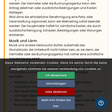
werden. Der Vermieter oder die Buchungsagentur kann den
Antrag ablehnen oder zusätzliche Bedingungen und Kosten
festlegen.
Wird ohne die erforderliche Genehmigung eine Party oder
Veranstaltung organisiert, kann der Mietvertrag sofort beendet
werden. Der Hauptmieter haftet für sämtliche Kosten, die durch
zusätzliche Reinigung, Schäden, Belästigungen oder Störungen
entstehen.
Musik und Lärm
Musik und andere Geräusche dürfen außerhalb des
Grundstücks der Unterkunft nicht hörbar sein, es sei denn, der
Vermieter oder die Buchungsagentur hat vorher eine schriftliche
Genehmigung erteilt.
Diese Webseite verwendet Cookies. Wenn Sie weiter durch die Seite
Wenn eine Genehmigung für eine Party oder Veranstaltung
erteilt wird, muss der Hauptmieter alle geltenden gesetzlichen
navigieren, stimmen Sie unserer Verwendung von Cookies zu.
Vorschriften und örtlichen Lärmschutzbestimmungen
Ich akzeptiere
einhalten.
Nachbarn, die möglicherweise beeinträchtigt werden,
Einstellungen
müssen im Voraus informiert werden.
Der Hauptmieter muss alle erforderlichen kommunalen und
Alles ablehnen
sonstigen Genehmigungen selbst beantragen.
Mehr Info finden Sie
Alle zusätzlichen Bedingungen des Vermieters oder der
Buchungsagentur müssen eingehalten werden.
hier