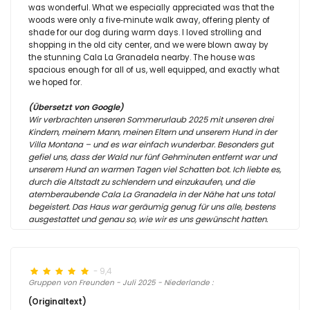
was wonderful. What we especially appreciated was that the
woods were only a five‑minute walk away, offering plenty of
shade for our dog during warm days. I loved strolling and
shopping in the old city center, and we were blown away by
the stunning Cala La Granadela nearby. The house was
spacious enough for all of us, well equipped, and exactly what
we hoped for.
(Übersetzt von Google)
Wir verbrachten unseren Sommerurlaub 2025 mit unseren drei
Kindern, meinem Mann, meinen Eltern und unserem Hund in der
Villa Montana – und es war einfach wunderbar. Besonders gut
gefiel uns, dass der Wald nur fünf Gehminuten entfernt war und
unserem Hund an warmen Tagen viel Schatten bot. Ich liebte es,
durch die Altstadt zu schlendern und einzukaufen, und die
atemberaubende Cala La Granadela in der Nähe hat uns total
begeistert. Das Haus war geräumig genug für uns alle, bestens
ausgestattet und genau so, wie wir es uns gewünscht hatten.
- 9,4
Gruppen von Freunden - Juli 2025 - Niederlande :
(Originaltext)