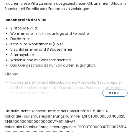
machen diese Villa zu einem ausgezeichneten Ort, um Ihren Urlaub in
Spanien mit Familie oder Freunden zu verbringen.
Innenbereich der Villa
2-stöckige Villa
Wohnzimmer mit Klimaanlage und Fernseher
Esszimmer
Kamin im Wohnzimmer (Holz)
5 Schlafzimmer und 3 Badezimmer
Alarmsystem
Waschküche mit Waschmaschine
Das Obergeschoss ist nur von außen zugänglich.
Küchen
Küche mit Elektroherd, Elektrobackofen, Mikrowelle, Geschirrspüler,
Kühl-Gefrierkombination, Kaffeemaschine, Wasserkocher, Mixer,
Toaster und Entsafter
MEHR...
Küche mit Kühlschrank
Schlafzimmer und Badezimmer
Offizielle Identifikationsnummer der Unterkunft: VT-511168-A
Schlafzimmer mit Klimaanlage und Kingsize-Bett (Maße 200 x 200
Nationale Tourismusregistrierungsnummer: ESFCTU00000307100025
cm)
514800000000000000000VT-511168-A7
2 Schlafzimmer mit Klimaanlage, jeweils mit Queensize-Bett (Maße
Nationaler Unterkunftsregistrierungscode: ESFCNT00000307100025514
200 x 160 cm)