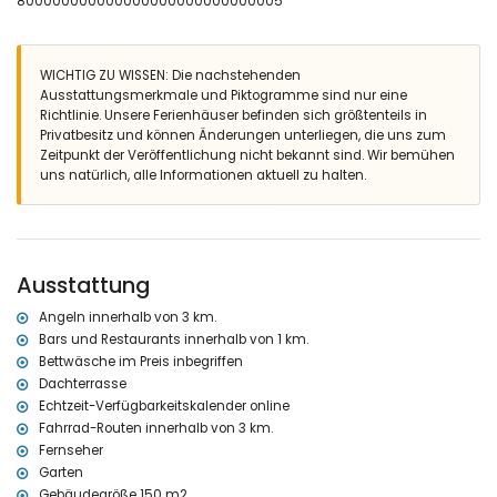
800000000000000000000000000005
Schlafzimmer mit Klimaanlage und Doppelbett (Maße 200 x 140
cm)
Schlafzimmer mit Klimaanlage, 2 Einzelbetten (Maße 190 x 90 cm)
WICHTIG ZU WISSEN: Die nachstehenden
und En-suite-Badezimmer
Ausstattungsmerkmale und Piktogramme sind nur eine
En-suite-Badezimmer mit Einzelwaschbecken, Dusche und Toilette
Richtlinie. Unsere Ferienhäuser befinden sich größtenteils in
2 Badezimmer, jeweils mit Einzelwaschbecken,
Privatbesitz und können Änderungen unterliegen, die uns zum
Badewanne/Dusche und Toilette
Zeitpunkt der Veröffentlichung nicht bekannt sind. Wir bemühen
Außenbereich der Villa
uns natürlich, alle Informationen aktuell zu halten.
Eingezäuntes Grundstück
Privater Pool mit den Maßen 10m x 5m und 1,5m tief
Schöner Garten mit Rasen, Kies, Bäumen und Gartenmöbeln mit
Sonnenliegen
Ausstattung
2 Terrassen, davon eine überdacht
Grill
Angeln innerhalb von 3 km.
Sitzbereich im Freien und Essbereich im Freien
Bars und Restaurants innerhalb von 1 km.
Dachterrasse
Bettwäsche im Preis inbegriffen
Weitere Informationen
Dachterrasse
Nächste Stadt: Jávea (innerhalb von 5 Kilometern von der Villa)
Echtzeit-Verfügbarkeitskalender online
Nächstes Flussufer oder Ufer: Mittelmeer, Jávea (innerhalb von 3
Fahrrad-Routen innerhalb von 3 km.
Kilometern von der Villa)
Fernseher
Nächster Strand: Cala de la Barraca, Jávea (innerhalb von 3
Garten
Kilometern von der Villa)
Gebäudegröße 150 m2.