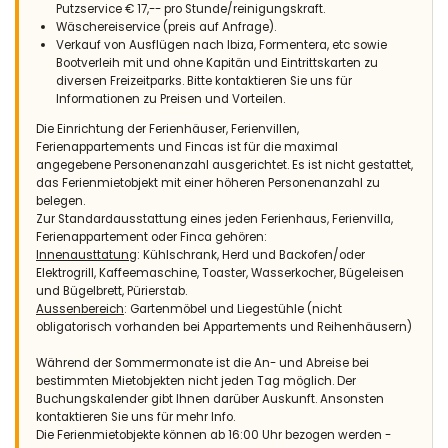
Putzservice € 17,-- pro Stunde/reinigungskraft.
Wäschereiservice (preis auf Anfrage).
- 9,4
Verkauf von Ausflügen nach Ibiza, Formentera, etc sowie
Familien mit älteren Kindern - Juli 2023 - Frankreich :
Bootverleih mit und ohne Kapitän und Eintrittskarten zu
(Originaltext)
diversen Freizeitparks. Bitte kontaktieren Sie uns für
Villa calme et très agreable. Très bel environnement avec la
Informationen zu Preisen und Vorteilen.
plage à proximité. Quality Rent très réactif en cas de nécessité.
Jávea est un lieu de vacance où chacun trouvera son
Die Einrichtung der Ferienhäuser, Ferienvillen,
compte, autant familial que dynamique pour les jeunes, avec
Ferienappartements und Fincas ist für die maximal
un front de mer très appréciable où je recommande les petits
angegebene Personenanzahl ausgerichtet. Es ist nicht gestattet,
déjeuner, les tapas et autres plats locaux.
das Ferienmietobjekt mit einer höheren Personenanzahl zu
belegen.
(Übersetzt von Google)
Zur Standardausstattung eines jeden Ferienhaus, Ferienvilla,
Ruhige und sehr angenehme Villa. Sehr schöne Umgebung mit
Ferienappartement oder Finca gehören:
Strand in der Nähe. Quality Rent reagiert bei Bedarf sehr schnell.
Innenausttatung
: Kühlschrank, Herd und Backofen/oder
Jávea ist ein Urlaubsort, an dem jeder sein Konto findet, sowohl
Elektrogrill, Kaffeemaschine, Toaster, Wasserkocher, Bügeleisen
familiär als auch dynamisch für junge Leute, mit einer sehr
und Bügelbrett, Pürierstab.
bemerkenswerten Strandpromenade, wo ich Frühstück, Tapas
Aussenbereich
: Gartenmöbel und Liegestühle (nicht
und andere lokale Gerichte empfehle.
obligatorisch vorhanden bei Appartements und Reihenhäusern)
Während der Sommermonate ist die An- und Abreise bei
bestimmten Mietobjekten nicht jeden Tag möglich. Der
Buchungskalender gibt Ihnen darüber Auskunft. Ansonsten
- 10,0
kontaktieren Sie uns für mehr Info.
Familien mit kleinen Kindern - Oktober 2022 - Niederlande :
Die Ferienmietobjekte können ab 16:00 Uhr bezogen werden -
(Originaltext)