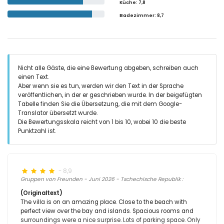
Küche
: 7,8
Badezimmer
: 8,7
Nicht alle Gäste, die eine Bewertung abgeben, schreiben auch
einen Text.
Aber wenn sie es tun, werden wir den Text in der Sprache
veröffentlichen, in der er geschrieben wurde. In der beigefügten
Tabelle finden Sie die Übersetzung, die mit dem Google-
Translator übersetzt wurde.
Die Bewertungsskala reicht von 1 bis 10, wobei 10 die beste
Punktzahl ist.
- 8,9
Gruppen von Freunden - Juni 2026 - Tschechische Republik :
(Originaltext)
The villa is on an amazing place. Close to the beach with
perfect view over the bay and islands. Spacious rooms and
surroundings were a nice surprise. Lots of parking space. Only