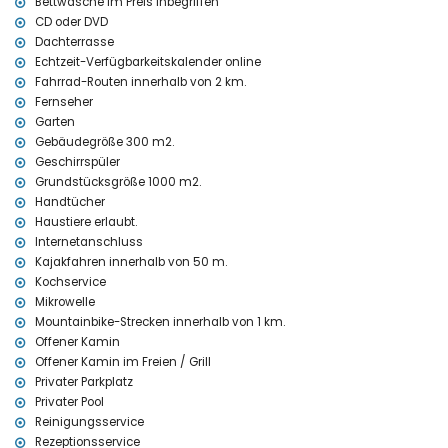
Bettwäsche im Preis inbegriffen
Die Unterkunft ist sehr geeignet für Familien mit Kindern
CD oder DVD
Ausstattung und Dienstleistungen im Mietpreis der Villa
Dachterrasse
enthalten
Echtzeit-Verfügbarkeitskalender online
Fahrrad-Routen innerhalb von 2 km.
Internet (WiFi)
Bügeleisen und Bügelbrett
Fernseher
Bettwäsche und Handtücher
Garten
Rezeptionsservice und 24-Stunden-Notfallservice
Gebäudegröße 300 m2.
Tischtennis
Geschirrspüler
Grundstücksgröße 1000 m2.
Ausstattung und Dienstleistungen gegen Aufpreis
Handtücher
Wöchentlicher Reinigungsservice, Kochservice, Wäscheservice und
Haustiere erlaubt.
Babysitterservice
Internetanschluss
Zusatzbett und Kinderbetten/Babybetten (auf Anfrage)
Kajakfahren innerhalb von 50 m.
Unterhaltung und Freizeitaktivitäten für Ihren Urlaub in Javea,
Kochservice
Costa Blanca
Mikrowelle
Mountainbike-Strecken innerhalb von 1 km.
Nachtclub und Bar (innerhalb von 5 Kilometern vom Haus)
Offener Kamin
Sehenswürdigkeiten und Kultur in Javea, Costa Blanca
Offener Kamin im Freien / Grill
Kirche und historischer Ort (innerhalb von 10 Kilometern von der
Privater Parkplatz
Unterkunft)
Privater Pool
Schloss (Denia) (innerhalb von 25 Kilometern von der Unterkunft)
Reinigungsservice
Rezeptionsservice
Sport