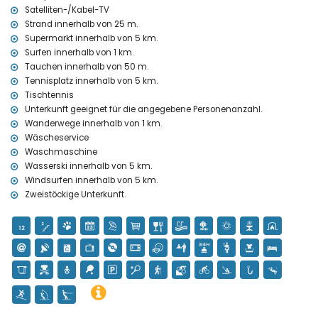
Satelliten-/Kabel-TV
Wandern, Mountainbiking, Kajakfahren, Angeln, Tauchen und
Strand innerhalb von 25 m.
Surfen (innerhalb von 1000 Metern von der Villa)
Supermarkt innerhalb von 5 km.
Tennis, Radfahren, Windsurfen und Wasserski (innerhalb von 5
Surfen innerhalb von 1 km.
Kilometern von der Villa)
Tauchen innerhalb von 50 m.
Golf (La Sella) und Reiten (innerhalb von 10 Kilometern von der Villa)
Tennisplatz innerhalb von 5 km.
Tischtennis
Unterkunft geeignet für die angegebene Personenanzahl.
Wanderwege innerhalb von 1 km.
Wäscheservice
Waschmaschine
Wasserski innerhalb von 5 km.
Windsurfen innerhalb von 5 km.
Zweistöckige Unterkunft.