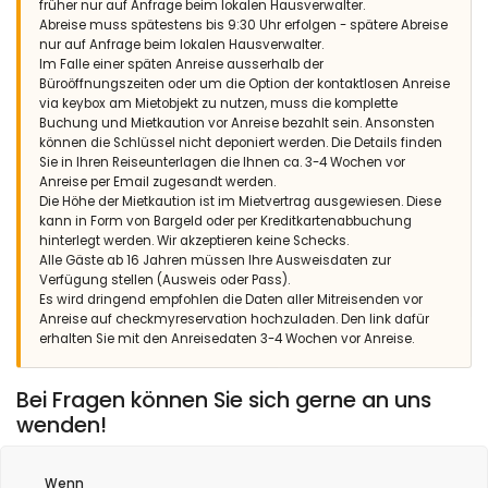
früher nur auf Anfrage beim lokalen Hausverwalter.
Enjoy as much as we did!! This is a very special residence. On
Abreise muss spätestens bis 9:30 Uhr erfolgen - spätere Abreise
a very special location.
nur auf Anfrage beim lokalen Hausverwalter.
Im Falle einer späten Anreise ausserhalb der
(Übersetzt von Google)
Büroöffnungszeiten oder um die Option der kontaktlosen Anreise
Genießen Sie so viel wie wir! Dies ist eine ganz besondere
via keybox am Mietobjekt zu nutzen, muss die komplette
Residenz. An einem ganz besonderen Ort.
Buchung und Mietkaution vor Anreise bezahlt sein. Ansonsten
können die Schlüssel nicht deponiert werden. Die Details finden
Sie in Ihren Reiseunterlagen die Ihnen ca. 3-4 Wochen vor
Anreise per Email zugesandt werden.
- 9,0
Die Höhe der Mietkaution ist im Mietvertrag ausgewiesen. Diese
Familien mit kleinen Kindern - Juli 2022 - Spanien :
kann in Form von Bargeld oder per Kreditkartenabbuchung
hinterlegt werden. Wir akzeptieren keine Schecks.
(Originaltext)
Alle Gäste ab 16 Jahren müssen Ihre Ausweisdaten zur
Bonita casa, muy espaciosa y con unas vistas preciosas
Verfügung stellen (Ausweis oder Pass).
desde la parte de arriba. Una maravilla además estar al lado
Es wird dringend empfohlen die Daten aller Mitreisenden vor
de una de las mejores calas de Jávea.
Anreise auf checkmyreservation hochzuladen. Den link dafür
erhalten Sie mit den Anreisedaten 3-4 Wochen vor Anreise.
(Übersetzt von Google)
Schönes Haus, sehr geräumig und mit schöner Aussicht von
oben. Es ist auch wunderbar, neben einer der besten Buchten in
Bei Fragen können Sie sich gerne an uns
Jávea zu sein.
wenden!
Wenn