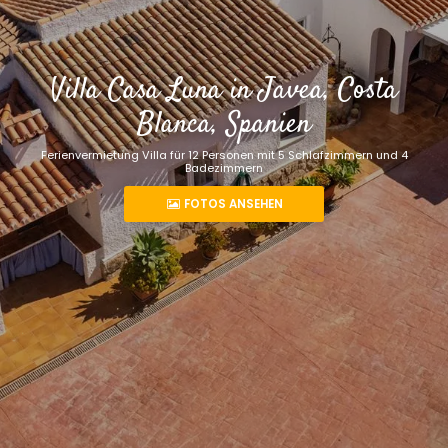
Villa Casa Luna in Javea, Costa
Blanca, Spanien
Ferienvermietung Villa für 12 Personen mit 5 Schlafzimmern und 4
Badezimmern
FOTOS ANSEHEN