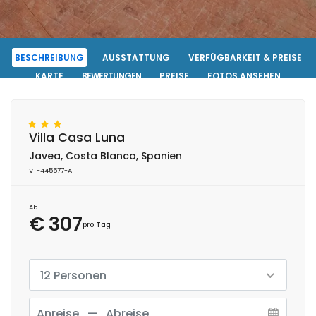
BESCHREIBUNG
AUSSTATTUNG
VERFÜGBARKEIT & PREISE
KARTE
BEWERTUNGEN
PREISE
FOTOS ANSEHEN
KONTAKT
RESERVIERUNG
Villa Casa Luna
Javea, Costa Blanca, Spanien
VT-445577-A
Ab
€ 307
pro Tag
12 Personen