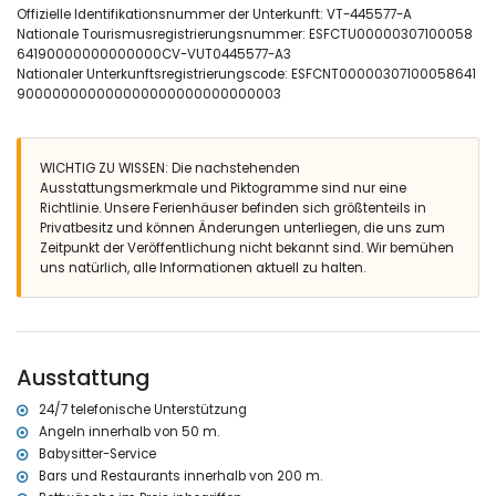
Außenbereich der Villa
Offizielle Identifikationsnummer der Unterkunft: VT-445577-A
Nationale Tourismusregistrierungsnummer: ESFCTU00000307100058
eingezäuntes Grundstück
64190000000000000CV-VUT0445577-A3
oval geformter privater Pool mit 9m x 4m und 2m Tiefe
Nationaler Unterkunftsregistrierungscode: ESFCNT00000307100058641
Garten mit Bäumen und Gartenmöbeln mit Liegen
900000000000000000000000000003
Wintergarten
4 Terrassen, davon 1 überdacht
Grill
Außendusche
WICHTIG ZU WISSEN: Die nachstehenden
Außensitzbereich und Essbereich im Freien
Ausstattungsmerkmale und Piktogramme sind nur eine
5 private Parkplätze
Richtlinie. Unsere Ferienhäuser befinden sich größtenteils in
Dachterrasse
Privatbesitz und können Änderungen unterliegen, die uns zum
Zeitpunkt der Veröffentlichung nicht bekannt sind. Wir bemühen
Weitere Informationen
uns natürlich, alle Informationen aktuell zu halten.
nächste Stadt: Javea (innerhalb von 5 Kilometern von der Villa)
nächster Strand: La Barraca Portixol (innerhalb von 25 Metern von
der Villa)
nächster Hafen: Javea (innerhalb von 10 Kilometern von der Villa)
nächster Flughafen: Alicante (innerhalb von 100 Kilometern von der
Ausstattung
Villa)
zweitnächster Flughafen: Valencia (innerhalb von 100 Kilometern
24/7 telefonische Unterstützung
von der Villa)
Angeln innerhalb von 50 m.
öffentliche Verkehrsmittel in der Nähe: Bus innerhalb von 5
Babysitter-Service
Kilometern
Bars und Restaurants innerhalb von 200 m.
Haustiere erlaubt