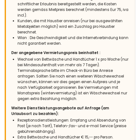
Familien mit kleinen Kindern - August 2024 - Frankreich :
schriftlicher Erlaubnis bereitgestellt werden, die Kosten
werden gemäss Mietpreis berechnet (mindestens Eur 75, iva
(Originaltext)
incl.).
Super maison pour grande famille !
Kunden, die mit Haustier anreisen (nur bei ausgewählten
Mietobjekten möglich) wird ein Zuschlag pro Haustier
(Übersetzt von Google)
berechnet.
Tolles Haus für eine große Familie!
Wlan : Die Geschwindigkeit und die Internetverbindung kann
nicht garantiert werden.
Der angegebene Vermietungspreis beinhaltet :
- 8,6
Wechsel von Bettwäsche und Handtücher 1 x pro Woche (nur
- Mai 2024 - Vereinigtes Königreich von Gro :
bei Mindesaufenthalt von mehr als 7 Tagen).
(Originaltext)
Terminabsprache bitte im Check-in Büro bei Anreise
Discover the walk from Barraca to Javea. The flat area at the
anfragen. Sollten Sie noch einen weiteren Wäschewechsel
back is a bonus for children playing ball games or badminton.
wünschen, können wir dies gegen einen Aufpreis und je
Hiring a kayak makes the most appropriate use of Casa
nach Verfügbarkeit organisieren. Bei Vermietungen mit
Luna’s closeness to the sea.
Monatspreis (wintervermietung) ist ein Wäschewechsel nur
gegen extra Bezahlung möglich.
(Übersetzt von Google)
Weitere Dienstleistungsangebote auf Anfrage (am
Entdecken Sie den Spaziergang von Barraca nach Javea. Die
Urlaubsort zu bezahlen):
flache Fläche dahinter ist ein Bonus für Kinder, die Ballspiele
Rezeptionsdienstleistungen: Empfang und Absendung von
oder Badminton spielen. Wenn Sie ein Kajak mieten, können Sie
Post (je nach Tarif), Telefon-,fax- und e-mail Service (preise
die Nähe von Casa Luna zum Meer optimal nutzen.
gebührenabhängig).
Extra Bettwäsche und Handtücher € 15,-- pro Person.