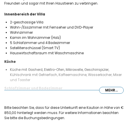
Freunden und sogar mit Ihren Haustieren zu verbringen.
Innenbereich der Villa
2-geschossige Villa
Wohn-/Esszimmer mit Fernseher und DVD-Player
Wohnzimmer
Kamin im Wohnzimmer (Holz)
5 Schlafzimmer und 4 Badezimmer
Satellitenschüssel (Smart TV)
Hauswirtschaftsraum mit Waschmaschine
Küche
Küche mit Gasherd, Elektro-Ofen, Mikrowelle, Geschirrspüler,
Kühlschrank mit Gefrierfach, Kaffeemaschine, Wasserkocher, Mixer
und Toaster
Schlafzimmer und Badezimmer
MEHR...
Schlafzimmer mit Doppelbett, 2 Einzelbetten und Bad en-suite
Schlafzimmer mit Doppelbett
2 Schlafzimmer, jeweils mit 2 Einzelbetten
Bitte beachten Sie, dass für diese Unterkunft eine Kaution in Höhe von €
Schlafzimmer mit 2 Einzelbetten und Bad en-suite
850,00 hinterlegt werden muss. Für weitere Informationen beachten
2 Badezimmer en-suite, jeweils mit Waschbecken, Dusche und WC
Sie bitte die Buchungsbedingungen.
2 Badezimmer, jeweils mit Waschbecken, Dusche und WC