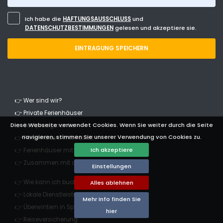
Ich habe die
HAFTUNGSAUSSCHLUSS
und
DATENSCHUTZBESTIMMUNGEN
gelesen und akzeptiere sie.
EINTRAGUNG SPEICHERN
👉 Wer sind wir?
👉 Private Ferienhäuser
Diese Webseite verwendet Cookies. Wenn Sie weiter durch die Seite
👉 Bestpreisgarantie
navigieren, stimmen Sie unserer Verwendung von Cookies zu.
👉 Ferienhäuser mit Rabatt
Ich akzeptiere
👉 Ferienhäuser mit Haustieren
👉 Zusammen mit dem Eigentümer
Einstellungen
👉 Wie kann ich buchen?
Alles ablehnen
👉 Lokale Dienstleistungen
Mehr Info finden Sie
👉 Überwintern in Spanien
hier
👉 Reiseversicherung