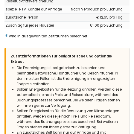
Reiserücktrittsversicherung.
ping pong estaba en buen estado. Es muy agradable.
spezielle TV-Kanäle auf Anfrage
Nach Verbrauch pro Buchung
(Übersetzt von Google)
zusätzliche Person
€ 12,65 pro Tag
Das Haus war im Allgemeinen komfortabel, sauber und gut
ausgestattet mit Betten und Küchenutensilien. Die
Zuschlag für jedes Haustier
€ 100 pro Buchung
Tischtennisplatte war in gutem Zustand. Es war sehr angenehm.
*
wird in ausgewählten Zeiträumen berechnet
- 9,7
Zusatzinformationen für obligatorische und optionale
Familien mit älteren Kindern - Dezember 2024 - Kolumbien :
Extras :
(Originaltext)
Die Endreinigung ist obligatorisch zu bezahlen und
Un lugar muy confortable, nos encanto la chimenea y tener la
beinhaltet Bettwäsche, Handtücher und Geschirrtücher. In
madera lista nos encanto, tiene todo para una buena
den meisten Fällen ist die Endreinigung im angezeigten
estancia.
Endpreis enthalten.
Sollten Energiekosten für die Heizung anfallen, werden diese
(Übersetzt von Google)
automatisch je nach Preis und Reisedatum, während des
Ein sehr gemütlicher Ort, der Kamin hat uns sehr gut gefallen
Buchungsprozesses berechnet. Bei weiteren Fragen stehen
und wir haben es genossen, das Holz bereit zu haben, es hat
wir Ihnen gerne zur Verfügung.
alles für einen angenehmen Aufenthalt.
Sollten Energiekosten für die Benutzung von Klimaanlagen
anfallen, werden diese je nach Preis und Reisedatum,
während des Buchungsprozesses berechnet. Bei weiteren
Fragen stehen wir Ihnen gerne zur Verfügung.
- 9,0
Ein zusätzliches Bett kann nur auf Anfrage und mit