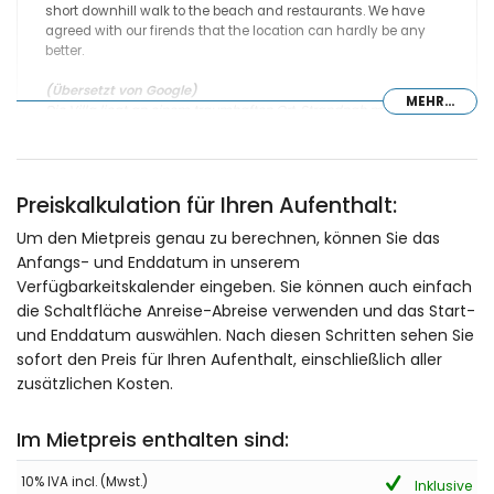
short downhill walk to the beach and restaurants. We have
agreed with our firends that the location can hardly be any
better.
(Übersetzt von Google)
MEHR...
Die Villa liegt an einem traumhaften Ort. Strandnah mit
perfektem Blick über die Bucht und die vorgelagerten Inseln. Die
geräumigen Zimmer und die schöne Umgebung waren eine
angenehme Überraschung. Es gibt ausreichend Parkplätze.
Strand und Restaurants sind nur einen kurzen Spaziergang
Preiskalkulation für Ihren Aufenthalt:
bergab entfernt. Wir und unsere Freunde sind uns einig: Die Lage
ist einfach unschlagbar.
Um den Mietpreis genau zu berechnen, können Sie das
Anfangs- und Enddatum in unserem
Verfügbarkeitskalender eingeben. Sie können auch einfach
die Schaltfläche Anreise-Abreise verwenden und das Start-
- 9,0
Ältere Paare - September 2025 - Schweiz :
und Enddatum auswählen. Nach diesen Schritten sehen Sie
sofort den Preis für Ihren Aufenthalt, einschließlich aller
Sehr schönes, gut gepflegtes Haus mit toller Ausstattung und
grossem Poolbereich. Preis-Leistungs-Verhältnis ist toll! Toller
zusätzlichen Kosten.
Service - Qualityrent war für uns jederezeit erreichbar und hat
immer in wenigen Stunden geantwortet, wenn wir eine Frage
Im Mietpreis enthalten sind:
hatten. Auto ist sehr von Vorteil. Alles in allem sehr zu
empfehlen - wir kommen sicher wieder!
10% IVA incl. (Mwst.)
Inklusive