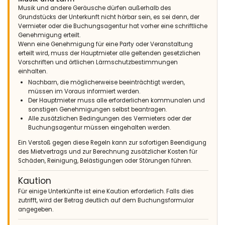
- September 2011 - Niederlande :
Musik und andere Geräusche dürfen außerhalb des
(Originaltext)
Grundstücks der Unterkunft nicht hörbar sein, es sei denn, der
Geweldig huis.
Vermieter oder die Buchungsagentur hat vorher eine schriftliche
Genehmigung erteilt.
(Übersetzt von Google)
Wenn eine Genehmigung für eine Party oder Veranstaltung
Tolles Haus.
erteilt wird, muss der Hauptmieter alle geltenden gesetzlichen
Vorschriften und örtlichen Lärmschutzbestimmungen
einhalten.
Nachbarn, die möglicherweise beeinträchtigt werden,
- 7,1
müssen im Voraus informiert werden.
- September 2011 - Niederlande :
Der Hauptmieter muss alle erforderlichen kommunalen und
sonstigen Genehmigungen selbst beantragen.
(Originaltext)
Alle zusätzlichen Bedingungen des Vermieters oder der
We were all very satisfied in general, garden and outdoor
Buchungsagentur müssen eingehalten werden.
furniture of high standard, how ever the pool could use a
maintenance and clean-up.
Ein Verstoß gegen diese Regeln kann zur sofortigen Beendigung
des Mietvertrags und zur Berechnung zusätzlicher Kosten für
(Übersetzt von Google)
Schäden, Reinigung, Belästigungen oder Störungen führen.
Wir waren im Allgemeinen alle sehr zufrieden, Garten- und
Gartenmöbel von hohem Standard, jedoch könnte der Pool eine
Kaution
Wartung und Reinigung vertragen.
Für einige Unterkünfte ist eine Kaution erforderlich. Falls dies
zutrifft, wird der Betrag deutlich auf dem Buchungsformular
angegeben.
- 8,6