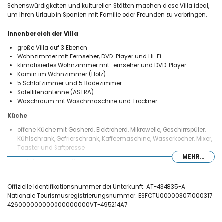
Sehenswürdigkeiten und kulturellen Stätten machen diese Villa ideal,
um Ihren Urlaub in Spanien mit Familie oder Freunden zu verbringen.
Innenbereich der Villa
große Villa auf 3 Ebenen
Wohnzimmer mit Fernseher, DVD-Player und Hi-Fi
klimatisiertes Wohnzimmer mit Fernseher und DVD-Player
Kamin im Wohnzimmer (Holz)
5 Schlafzimmer und 5 Badezimmer
Satellitenantenne (ASTRA)
Waschraum mit Waschmaschine und Trockner
Küche
offene Küche mit Gasherd, Elektroherd, Mikrowelle, Geschirrspüler,
Kühlschrank, Gefrierschrank, Kaffeemaschine, Wasserkocher, Mixer,
Toaster und Saftpresse
MEHR...
Schlafzimmer und Bäder
2 klimatisierte Schlafzimmer, jedes mit Doppelbett und eigenem
Bad
Offizielle Identifikationsnummer der Unterkunft: AT-434835-A
klimatisiertes Schlafzimmer mit Doppelbett
Nationale Tourismusregistrierungsnummer: ESFCTU000003071000317
klimatisiertes Schlafzimmer mit 2 Einzelbetten, Fernseher und
426000000000000000000VT-495214A7
eigenem Bad
klimatisiertes Schlafzimmer mit 2 Einzelbetten