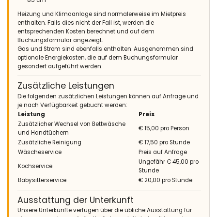
geweldige tuin. Hebben hierdoor een hele fijne vakantie
gehad!
Heizung und Klimaanlage sind normalerweise im Mietpreis
enthalten. Falls dies nicht der Fall ist, werden die
(Übersetzt von Google)
entsprechenden Kosten berechnet und auf dem
Belleza ist eine super schöne Villa mit allem Drum und Dran.
Buchungsformular angezeigt.
Alles was wir brauchten war da, schöne Möbel und ein toller
Gas und Strom sind ebenfalls enthalten. Ausgenommen sind
Garten. Habe deswegen einen sehr schönen Urlaub gehabt!
optionale Energiekosten, die auf dem Buchungsformular
gesondert aufgeführt werden.
Zusätzliche Leistungen
- 8,6
Die folgenden zusätzlichen Leistungen können auf Anfrage und
Gruppen von Freunden - Mai 2013 - Niederlande :
je nach Verfügbarkeit gebucht werden:
(Originaltext)
Leistung
Preis
Heerlijke luxe villa met prachtige tuin!
Zusätzlicher Wechsel von Bettwäsche
€ 15,00 pro Person
und Handtüchern
(Übersetzt von Google)
Zusätzliche Reinigung
€ 17,50 pro Stunde
Herrliche Luxusvilla mit wunderschönem Garten!
Wäscheservice
Preis auf Anfrage
Ungefähr € 45,00 pro
Kochservice
Stunde
Babysitterservice
€ 20,00 pro Stunde
- 8,7
- April 2013 - Niederlande :
Ausstattung der Unterkunft
(Originaltext)
Unsere Unterkünfte verfügen über die übliche Ausstattung für
Een super huis met mooi uitzicht en gigantische tuin, dicht bij