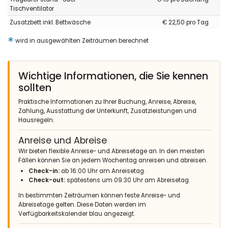
Tischventilator
Zusatzbett inkl. Bettwäsche
€ 22,50 pro Tag
- 9,4
*
wird in ausgewählten Zeiträumen berechnet
Familien mit kleinen Kindern - April 2014 - Niederlande :
(Originaltext)
Villa met een schitterende tuin. Smaakvol ingericht.
Wichtige Informationen, die Sie kennen
Schitterende terrassen met een super uitzicht op de zee.
Paradijs op aarde.
sollten
Fantastische vakantievilla gelegen in een zeer rustige
omgeving. De sfeer van de villa en de tuin roepen het beeld op
Praktische Informationen zu Ihrer Buchung, Anreise, Abreise,
van een "paradijs op aarde". Lokatie super gelegen t.o.v. het
Zahlung, Ausstattung der Unterkunft, Zusatzleistungen und
strand en het dorp Javea.
Hausregeln.
(Übersetzt von Google)
Anreise und Abreise
Villa mit schönem Garten. Geschmackvoll eingerichtet. Superb
Wir bieten flexible Anreise- und Abreisetage an. In den meisten
Terrassen mit einem super Blick auf das Meer. Paradies auf
Fällen können Sie an jedem Wochentag anreisen und abreisen.
Erden.
Check-in:
ab 16:00 Uhr am Anreisetag.
Fantastische Ferienvilla in einer sehr ruhigen Gegend. Die
Check-out:
spätestens um 09:30 Uhr am Abreisetag.
Atmosphäre der Villa und des Gartens lässt das Bild eines
"Paradieses auf Erden" aufkommen. Lage super gelegen in
In bestimmten Zeiträumen können feste Anreise- und
Bezug auf den Strand und das Dorf Javea.
Abreisetage gelten. Diese Daten werden im
Verfügbarkeitskalender blau angezeigt.