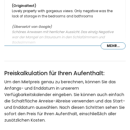
(Originaltext)
Lovely property with gorgeous views. Only negative was the
lack of storage in the bedrooms and bathrooms
(Übersetzt von Google)
Schönes Anwesen mit herrlicher Aussicht. Das einzig Negative
war der Mangel an Stauraum in den Schlafzimmern und
Badezimmern
MEHR...
- 8,1
Familien mit kleinen Kindern - Mai 2022 - Vereinigtes Königreich
Preiskalkulation für Ihren Aufenthalt:
von Gro :
Um den Mietpreis genau zu berechnen, können Sie das
(Originaltext)
Large well appointed property, lovely garden and pool area,
Anfangs- und Enddatum in unserem
plenty of shaded areas for relaxing and dining.
Verfügbarkeitskalender eingeben. Sie können auch einfach
die Schaltfläche Anreise-Abreise verwenden und das Start-
(Übersetzt von Google)
und Enddatum auswählen. Nach diesen Schritten sehen Sie
Großes, gut ausgestattetes Anwesen, schöner Garten und
Poolbereich, viele schattige Bereiche zum Entspannen und
sofort den Preis für Ihren Aufenthalt, einschließlich aller
Essen.
zusätzlichen Kosten.