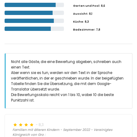
Garten und Pool
: 8,6
Aussicht
: 8,1
Küche
: 8,3
Badezimmer
: 7,8
Nicht alle Gäste, die eine Bewertung abgeben, schreiben auch
einen Text.
Aber wenn sie es tun, werden wir den Text in der Sprache
veröffentlichen, in der er geschrieben wurde. In der beigefügten
Tabelle finden Sie die Übersetzung, die mit dem Google-
Translator übersetzt wurde.
Die Bewertungsskala reicht von 1 bis 10, wobei 10 die beste
Punktzahl ist.
- 8,3
Familien mit älteren Kindern - September 2022 - Vereinigtes
Königreich von Gro :