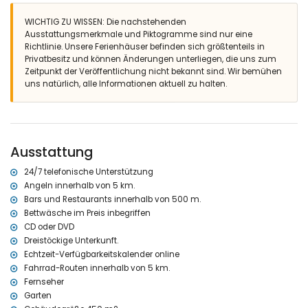
eigenes Badezimmer mit Doppelwaschbecken,
WICHTIG ZU WISSEN: Die nachstehenden
Badewannen-/Duschkombination und Toilette
Ausstattungsmerkmale und Piktogramme sind nur eine
eigenes Badezimmer mit Doppelwaschbecken und
Richtlinie. Unsere Ferienhäuser befinden sich größtenteils in
Badewannen-/Duschkombination
Privatbesitz und können Änderungen unterliegen, die uns zum
eigenes Badezimmer mit Einzelwaschbecken, Dusche und Toilette
Zeitpunkt der Veröffentlichung nicht bekannt sind. Wir bemühen
2 Badezimmer, jedes mit Einzelwaschbecken, Dusche und Toilette
uns natürlich, alle Informationen aktuell zu halten.
Außenbereich der Villa
großes und eingezäuntes Grundstück
privater Pool, 9,5m x 5m groß und 2m tief
wundervoller Rasen mit Bäumen und Gartenmöbeln mit
Ausstattung
Sonnenliegen
3 Terrassen, davon 2 überdacht
24/7 telefonische Unterstützung
Grill
Angeln innerhalb von 5 km.
Sitzecke und Essbereich im Freien
2 private überdachte Parkplätze und ein privater Parkplatz
Bars und Restaurants innerhalb von 500 m.
Bettwäsche im Preis inbegriffen
Weitere Informationen
CD oder DVD
nächster Ort: Jávea (innerhalb von 5 Kilometern von der Villa)
Dreistöckige Unterkunft.
nächstes Fluss- oder Meeresufer: Mittelmeer, Jávea (innerhalb von
Echtzeit-Verfügbarkeitskalender online
5 Kilometern von der Villa)
Fahrrad-Routen innerhalb von 5 km.
nächster Strand: El Arenal, Jávea (innerhalb von 5 Kilometern von
Fernseher
der Villa)
Garten
nächster Hafen: Aduanas del Mar, Jávea (innerhalb von 5