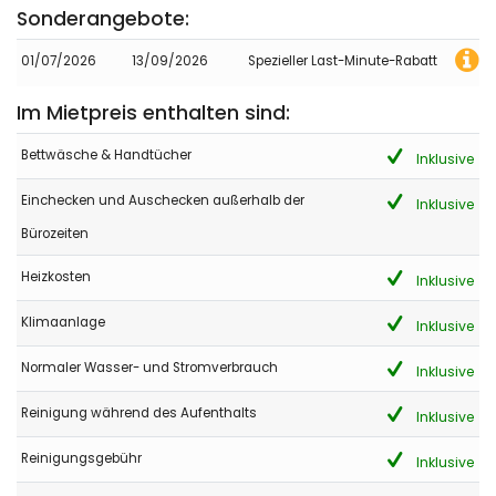
Sonderangebote:
- 7,0
Gruppen von Freunden - Mai 2017 - Frankreich :
01/07/2026
13/09/2026
Spezieller Last-Minute-Rabatt
(Originaltext)
Maison très agréable
Im Mietpreis enthalten sind:
(Übersetzt von Google)
Bettwäsche & Handtücher
Inklusive
Sehr schönes Haus
Einchecken und Auschecken außerhalb der
Inklusive
Bürozeiten
- 8,3
Gruppen von Freunden - September 2016 - Deutschland :
Heizkosten
Inklusive
Mit diesem Objekt mieten Sie ein super tolles Haus mit toller
Ausstattung, super Lage und viel Privatsphäre !Wir waren mit
Klimaanlage
Inklusive
einer Gruppe von 14 Leuten dort und Können es nur umpfehlen
!:)
Normaler Wasser- und Stromverbrauch
Inklusive
Reinigung während des Aufenthalts
Inklusive
- 8,6
Reinigungsgebühr
Familien mit kleinen Kindern - Mai 2015 - Niederlande :
Inklusive
(Originaltext)