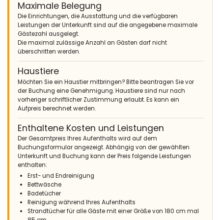
Maximale Belegung
- 9,0
Die Einrichtungen, die Ausstattung und die verfügbaren
Gruppen von Freunden - April 2014 - Niederlande :
Leistungen der Unterkunft sind auf die angegebene maximale
(Originaltext)
Gästezahl ausgelegt.
aan te bevelen
Die maximal zulässige Anzahl an Gästen darf nicht
überschritten werden.
(Übersetzt von Google)
empfohlen
Haustiere
Möchten Sie ein Haustier mitbringen? Bitte beantragen Sie vor
der Buchung eine Genehmigung. Haustiere sind nur nach
vorheriger schriftlicher Zustimmung erlaubt. Es kann ein
- 8,6
Aufpreis berechnet werden.
Familien mit kleinen Kindern - Juni 2013 - Schweiz :
Enthaltene Kosten und Leistungen
Ein wunderschönes Haus und ein toller Garten mit Pool! Wir
können das Haus wärmstens empfehlen!
Der Gesamtpreis Ihres Aufenthalts wird auf dem
Buchungsformular angezeigt. Abhängig von der gewählten
Unterkunft und Buchung kann der Preis folgende Leistungen
enthalten:
- 8,6
Erst- und Endreinigung
Familien mit kleinen Kindern - Mai 2013 - Niederlande :
Bettwäsche
Badetücher
(Originaltext)
Reinigung während Ihres Aufenthalts
Belleza is een super mooie villa met alles erop en eraan. Alles
Strandtücher für alle Gäste mit einer Größe von 180 cm mal
wat we nodig hadden was aanwezig, mooie meubels en een
85 cm