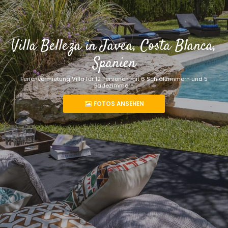
Villa Belleza in Javea, Costa Blanca,
Spanien
Ferienvermietung Villa für 12 Personen mit 6 Schlafzimmern und 5
Badezimmern
FOTOS ANSEHEN