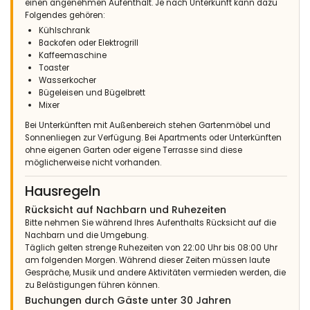
einen angenehmen Aufenthalt. Je nach Unterkunft kann dazu
de zee. Een aanrader voor gezinnen met kinderen of met
Folgendes gehören:
huisdieren er is voor ieder wat wils. Zeker voor herhaling
vatbaar.
Kühlschrank
Backofen oder Elektrogrill
(Übersetzt von Google)
Kaffeemaschine
Ein super Haus mit schöner Aussicht und riesigem Garten, nah
Toaster
am Meer. Für Familien mit Kindern oder Haustieren sehr zu
Wasserkocher
empfehlen, es ist für jeden etwas dabei. Wiederholen.
Bügeleisen und Bügelbrett
Mixer
Bei Unterkünften mit Außenbereich stehen Gartenmöbel und
Sonnenliegen zur Verfügung. Bei Apartments oder Unterkünften
- 8,7
ohne eigenen Garten oder eigene Terrasse sind diese
- Januar 2013 - Niederlande :
möglicherweise nicht vorhanden.
Super schöne villa, in eine ruhige Lage nicht weit vom Strand
entfernt. Der grosse Garten miet Palmen ist ein Plus.Wier
Hausregeln
werden nächstes Jahr wieder kommen.
Rücksicht auf Nachbarn und Ruhezeiten
Bitte nehmen Sie während Ihres Aufenthalts Rücksicht auf die
Nachbarn und die Umgebung.
Täglich gelten strenge Ruhezeiten von 22:00 Uhr bis 08:00 Uhr
- 9,1
am folgenden Morgen. Während dieser Zeiten müssen laute
- August 2012 - Frankreich :
Gespräche, Musik und andere Aktivitäten vermieden werden, die
(Originaltext)
zu Belästigungen führen können.
tres bon sejourtres bon service de la part de votre agence
Buchungen durch Gäste unter 30 Jahren