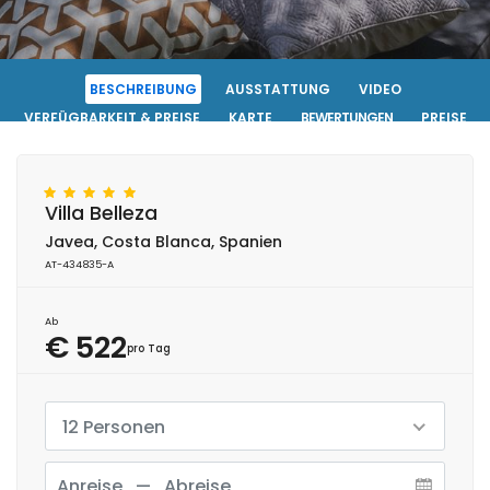
BESCHREIBUNG
AUSSTATTUNG
VIDEO
VERFÜGBARKEIT & PREISE
KARTE
BEWERTUNGEN
PREISE
FOTOS ANSEHEN
KONTAKT
RESERVIERUNG
Villa Belleza
Javea, Costa Blanca, Spanien
AT-434835-A
Ab
€ 522
pro Tag
12 Personen