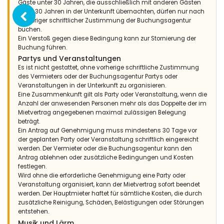
Gäste unter 30 Jahren, die ausschließlich mit anderen Gästen
(Übersetzt von Google)
unter 30 Jahren in der Unterkunft übernachten, dürfen nur nach
sehr guter Aufenthalt sehr guter Service von Ihrer Agentur
vorheriger schriftlicher Zustimmung der Buchungsagentur
buchen.
Ein Verstoß gegen diese Bedingung kann zur Stornierung der
Buchung führen.
- 7,6
Partys und Veranstaltungen
- Juli 2012 - Deutschland :
Es ist nicht gestattet, ohne vorherige schriftliche Zustimmung
Der Service ist sehr gut!!! Die Waschmaschine war defekt, ein
des Vermieters oder der Buchungsagentur Partys oder
Tag später wurde sie ausgetauscht. Pumpe im Pool war
Veranstaltungen in der Unterkunft zu organisieren.
defekt, ein Tag später repariert. Sehr schön!!!
Eine Zusammenkunft gilt als Party oder Veranstaltung, wenn die
Anzahl der anwesenden Personen mehr als das Doppelte der im
Mietvertrag angegebenen maximal zulässigen Belegung
beträgt.
- 8,7
Ein Antrag auf Genehmigung muss mindestens 30 Tage vor
- Juni 2012 - Schweiz :
der geplanten Party oder Veranstaltung schriftlich eingereicht
werden. Der Vermieter oder die Buchungsagentur kann den
Wäre noch gut wenn die Rasenmäher und Laubbläser nicht
Antrag ablehnen oder zusätzliche Bedingungen und Kosten
schon am morgen um 10 laufen würden:). Was uns störte
festlegen.
dass wir 3 Tage lang jeweils Handwwerker am oder ums
Wird ohne die erforderliche Genehmigung eine Party oder
Haus hatten.
Veranstaltung organisiert, kann der Mietvertrag sofort beendet
werden. Der Hauptmieter haftet für sämtliche Kosten, die durch
zusätzliche Reinigung, Schäden, Belästigungen oder Störungen
entstehen.
- 8,9
Musik und Lärm