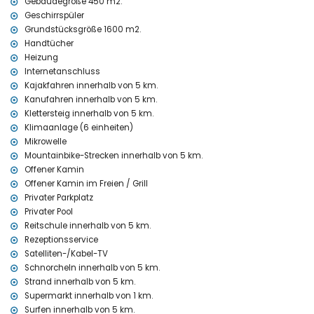
Gebäudegröße 450 m2.
Kilometern von der Villa)
Geschirrspüler
nächster Park: Montgó, Jávea (innerhalb von 5 Kilometern von der
Grundstücksgröße 1600 m2.
Villa)
nächster Flughafen: Alicante (innerhalb von 100 Kilometern von der
Handtücher
Villa)
Heizung
zweiter nächster Flughafen: Valencia (> 100 Kilometer)
Internetanschluss
nächster öffentlicher Verkehr: Bus innerhalb von 1000 Metern und
Kajakfahren innerhalb von 5 km.
Zug innerhalb von 50 Kilometern
Kanufahren innerhalb von 5 km.
Haustiere sind nicht erlaubt
Klettersteig innerhalb von 5 km.
Die Unterkunft ist sehr gut für Familien mit Kindern geeignet
Klimaanlage (6 einheiten)
Einrichtungen und Dienstleistungen, die im Mietpreis der Villa
Mikrowelle
inbegriffen sind
Mountainbike-Strecken innerhalb von 5 km.
Offener Kamin
Internet (WiFi)
Offener Kamin im Freien / Grill
Staubsauger und Bügeleisen mit Bügelbrett
Bettwäsche und Handtücher
Privater Parkplatz
Empfangsservice und 24-Stunden-Notdienst
Privater Pool
Tischtennis
Reitschule innerhalb von 5 km.
Fußbodenheizung und Klimaanlage
Rezeptionsservice
Satelliten-/Kabel-TV
Einrichtungen und Dienstleistungen gegen Aufpreis
Schnorcheln innerhalb von 5 km.
zusätzliches Bett und Kinderbetten/Kinderwiegen (auf Anfrage)
Strand innerhalb von 5 km.
Unterhaltung und Freizeitaktivitäten für Ihren Urlaub in Jávea,
Supermarkt innerhalb von 1 km.
Costa Blanca
Surfen innerhalb von 5 km.