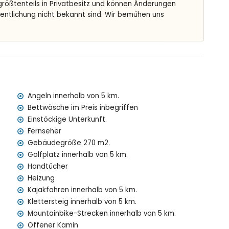
 größtenteils in Privatbesitz und können Änderungen
2M Tiefe
fentlichung nicht bekannt sind. Wir bemühen uns
 mit Sonnenliegen
n der Villa entfernt)
Angeln innerhalb von 5 km.
ea (innerhalb von 4 Kilometern der Villa entfernt)
Bettwäsche im Preis inbegriffen
n 4 Kilometern der Villa entfernt)
Einstöckige Unterkunft.
n 2 Kilometern der Villa entfernt)
Fernseher
 Kilometern der Villa entfernt)
Gebäudegröße 270 m2.
0 Kilometern der Villa entfernt)
Golfplatz innerhalb von 5 km.
metern)
Handtücher
Heizung
Kajakfahren innerhalb von 5 km.
mit Kindern
Klettersteig innerhalb von 5 km.
gen und Dienstleistungen
Mountainbike-Strecken innerhalb von 5 km.
Offener Kamin