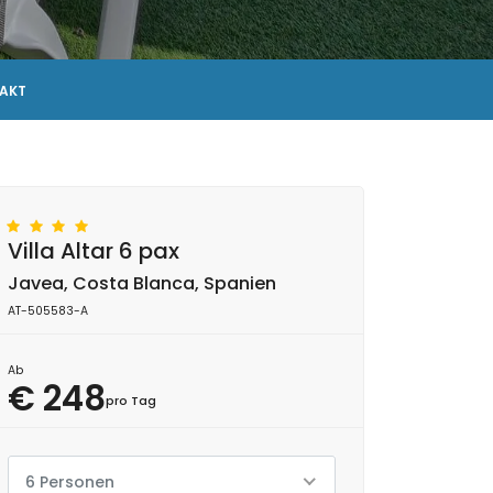
AKT
Villa Altar 6 pax
Javea, Costa Blanca, Spanien
AT-505583-A
Ab
€ 248
pro Tag
6 Personen