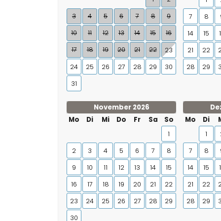
3
4
5
6
7
8
9
7
8
10
11
12
13
14
15
16
14
15
17
18
19
20
21
22
23
21
22
24
25
26
27
28
29
30
28
29
31
November 2026
De
Mo
Di
Mi
Do
Fr
Sa
So
Mo
Di
1
1
2
3
4
5
6
7
8
7
8
9
10
11
12
13
14
15
14
15
16
17
18
19
20
21
22
21
22
23
24
25
26
27
28
29
28
29
30