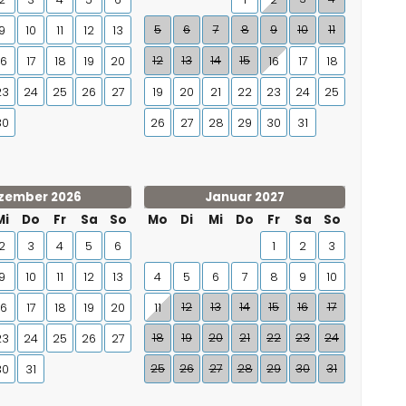
5
6
7
8
9
10
11
9
10
11
12
13
12
13
14
15
16
17
18
19
20
16
17
18
23
24
25
26
27
19
20
21
22
23
24
25
30
26
27
28
29
30
31
zember 2026
Januar 2027
Mi
Do
Fr
Sa
So
Mo
Di
Mi
Do
Fr
Sa
So
2
3
4
5
6
1
2
3
9
10
11
12
13
4
5
6
7
8
9
10
12
13
14
15
16
17
16
17
18
19
20
11
18
19
20
21
22
23
24
23
24
25
26
27
25
26
27
28
29
30
31
30
31