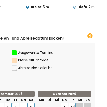
lla entfernt)
m.
Breite
:
5 m.
Tiefe
:
2 m.
klicken!
Ausgewählte Termine
Preise auf Anfrage
Abreise nicht erlaubt
tember 2026
Oktober 2026
Mi
Do
Fr
Sa
So
Mo
Di
Mi
Do
Fr
Sa
So
3
4
2
3
4
5
6
1
2