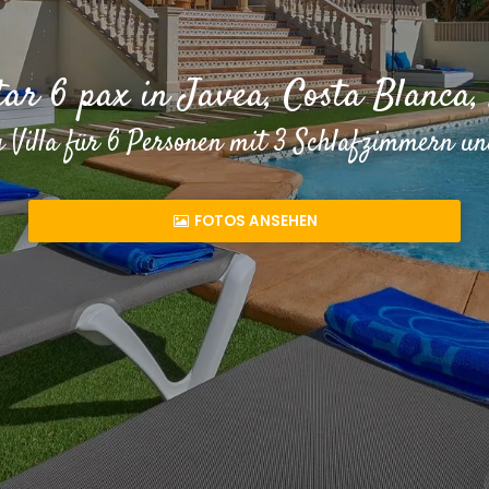
ltar 6 pax in Javea, Costa Blanca,
 Villa für 6 Personen mit 3 Schlafzimmern 
FOTOS ANSEHEN