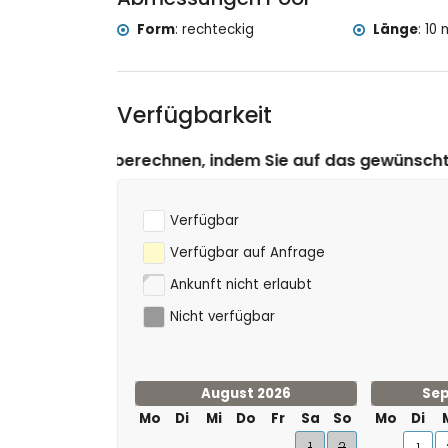
Windsurfen (innerhalb von 10 Kilometern der Vi
Form
:
rechteckig
Länge
:
10 
Verfügbarkeit
, indem Sie auf das gewünschte An- und Abreisedatum 
Verfügbar
Verfügbar auf Anfrage
Ankunft nicht erlaubt
Nicht verfügbar
August 2026
Sep
Mo
Di
Mi
Do
Fr
Sa
So
Mo
Di
1
2
1