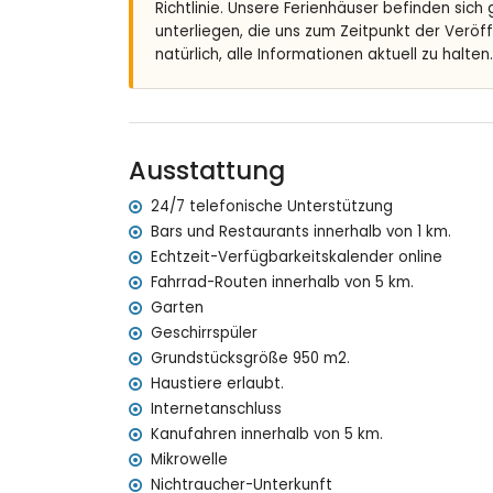
Richtlinie. Unsere Ferienhäuser befinden sich
privater Pool mit Abmessungen: 10M x 5M und 
unterliegen, die uns zum Zeitpunkt der Veröf
schöner Garten mit Bäumen und Gartenmöbel
natürlich, alle Informationen aktuell zu halten.
2 Terrassen, wovon 1 überdacht
Barbecue
Sitzmöglichkeiten und Essplatz im Freien
5 private Parkplätze
Ausstattung
Mehr Information
nächster Ort: Javea (innerhalb von 3 Kilometer
24/7 telefonische Unterstützung
nächste(s) Ufer oder Küste: Mediterraneo, Jav
Bars und Restaurants innerhalb von 1 km.
nächster Strand: La Grava, Javea (innerhalb vo
Echtzeit-Verfügbarkeitskalender online
nächster Hafen: Aduanas del Mar (innerhalb vo
Fahrrad-Routen innerhalb von 5 km.
nächster Park: Montgo, Javea (innerhalb von 2
Garten
nächster Flughafen: Alicante (innerhalb von 10
Geschirrspüler
zweitnächster Flughafen: Valencia (> 100 Kilo
Grundstücksgröße 950 m2.
Rauchen nicht erlaubt
Haustiere erlaubt.
Haustiere erlaubt
Internetanschluss
Die Unterkunft ist sehr geeignet für Familien 
Kanufahren innerhalb von 5 km.
Der Villa enthält im Mietpreis folgende Anla
Mikrowelle
Internet (WiFi)
Nichtraucher-Unterkunft