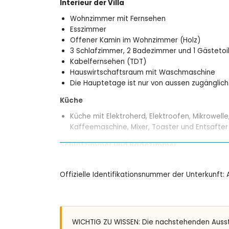
Interieur der Villa
Wohnzimmer mit Fernsehen
Esszimmer
Offener Kamin im Wohnzimmer (Holz)
3 Schlafzimmer, 2 Badezimmer und 1 Gästetoi
Kabelfernsehen (TDT)
Hauswirtschaftsraum mit Waschmaschine
Die Hauptetage ist nur von aussen zugänglich
Küche
Küche mit Elektroherd, Elektroofen, Mikrowell
Kaffeemaschine, Mixer, Toaster und Entsafter
Schlafzimmer und Badezimmer
Schlafzimmer mit Doppelbett und mit Badezi
2 Schlafzimmer, jedes mit Doppelbett
Offizielle Identifikationsnummer der Unterkunft
ensuite Badezimmer mit Einzelwaschbecken, D
Badezimmer mit Einzelwaschbecken, Dusche u
Aussen
WICHTIG ZU WISSEN: Die nachstehenden Auss
eingezäuntes Grundstück