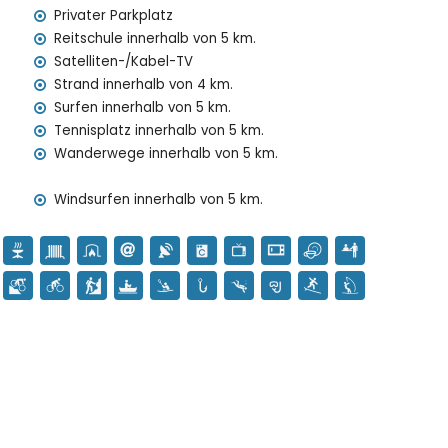
Privater Parkplatz
Reitschule innerhalb von 5 km.
e Unterstützung
Satelliten-/Kabel-TV
Strand innerhalb von 4 km.
Surfen innerhalb von 5 km.
s
Tennisplatz innerhalb von 5 km.
rage)
Wanderwege innerhalb von 5 km.
 Ferien in Javea, Costa Blanca
Windsurfen innerhalb von 5 km.
o) (innerhalb von 5 Kilometern vom Haus entfernt)
ta Blanca
irgen de Loreto, Puerto, Javea), Ruine (Molinos de Viento,
architektonisches Gebäude (Pueblo de Javea, Javea),
(innerhalb von 5 Kilometern von der Unterkunft entfernt)
lb von 10 Kilometern von der Unterkunft entfernt)
ern, Mountainbiking, Radfahren, Klettern, Kanusport,
fen und Wasserski (innerhalb von 5 Kilometern der Villa