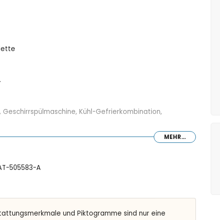
lette
.
e, Geschirrspülmaschine, Kühl-Gefrierkombination,
MEHR...
mmer ensuite
: AT-505583-A
usche, Bidet und Toilette
nd Toilette
tattungsmerkmale und Piktogramme sind nur eine