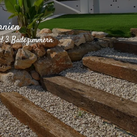
anien
und 3 Badezimmern