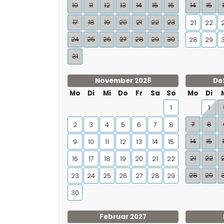
10
11
12
13
14
15
16
14
15
17
18
19
20
21
22
23
21
22
24
25
26
27
28
29
30
28
29
31
November 2026
De
Mo
Di
Mi
Do
Fr
Sa
So
Mo
Di
1
1
7
8
2
3
4
5
6
7
8
14
15
9
10
11
12
13
14
15
21
22
16
17
18
19
20
21
22
28
29
23
24
25
26
27
28
29
30
Februar 2027