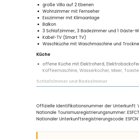
große Villa auf 2 Ebenen
Wohnzimmer mit Fernseher
Esszimmer mit Klimaanlage
Balkon
3 Schlafzimmer, 3 Badezimmer und 1 Gäste-
Kabel-TV (Smart TV)
Waschküche mit Waschmaschine und Trockne
Küche
offene Küche mit Elektroherd, Elektrobackofen
Kaffeemaschine, Wasserkocher, Mixer, Toaste
Schlafzimmer und Badezimmer
2 Schlafzimmer mit Klimaanlage, jeweils mit 
Schlafzimmer mit Klimaanlage, Kingsize-Bett
Eigenes Badezimmer mit Einzelwaschbecken, 
Offizielle Identifikationsnummer der Unterkunft
2 eigene Badezimmer, jeweils mit Einzelwasc
Nationale Tourismusregistrierungsnummer: ES
Nationaler Unterkunftsregistrierungscode: ES
Außenbereich der Villa
eingezäuntes Grundstück
privater Pool mit den Maßen 11 m x 3 m und 2 