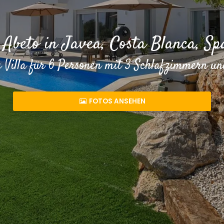
a Abeto in Javea, Costa Blanca, Sp
 Villa für 6 Personen mit 3 Schlafzimmern 
FOTOS ANSEHEN