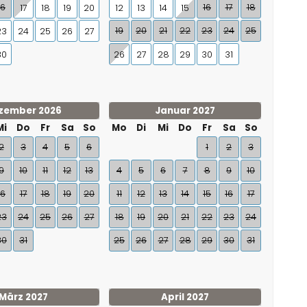
16
16
17
18
17
18
19
20
12
13
14
15
19
20
21
22
23
24
25
23
24
25
26
27
30
26
27
28
29
30
31
zember 2026
Januar 2027
Mi
Do
Fr
Sa
So
Mo
Di
Mi
Do
Fr
Sa
So
2
3
4
5
6
1
2
3
9
10
11
12
13
4
5
6
7
8
9
10
16
17
18
19
20
11
12
13
14
15
16
17
23
24
25
26
27
18
19
20
21
22
23
24
30
31
25
26
27
28
29
30
31
März 2027
April 2027