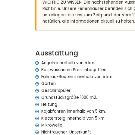
WICHTIG ZU WISSEN: Die nachstehenden Auss
Garten mit Kies, Bäumen und Gartenmöbeln m
Richtlinie. Unsere Ferienhäuser befinden sich
2 Terrassen, eine davon überdacht
unterliegen, die uns zum Zeitpunkt der Veröf
Grill
natürlich, alle Informationen aktuell zu halten.
Außensitzbereich und Außenspeisebereich
2 private Parkplätze
Weitere Informationen
nächster Ort: Xàbia (innerhalb von 5 Kilometer
Ausstattung
nächstes Ufer oder Küste: Mittelmeer, Xàbia (i
nächster Strand: Playa del Arenal (innerhalb v
Angeln innerhalb von 5 km.
nächster Hafen: La Fontana, Xàbia (innerhalb v
Bettwäsche im Preis inbegriffen
nächster Park: Pinosol, Xàbia (innerhalb von 4 
Fahrrad-Routen innerhalb von 5 km.
nächster Flughafen: Alicante (innerhalb von 10
Garten
zweiter nächster Flughafen: Valencia (> 100 Ki
Geschirrspüler
Rauchen nicht erlaubt
Grundstücksgröße 1000 m2.
Haustiere sind nicht erlaubt
Heizung
Die Unterkunft ist sehr gut geeignet für Famil
Kajakfahren innerhalb von 5 km.
Ausstattungen und Dienstleistungen im Mietpr
Klettersteig innerhalb von 5 km.
Mikrowelle
Internet (WiFi)
Nichtraucher-Unterkunft
Staubsauger, Bügeleisen und Bügelbrett