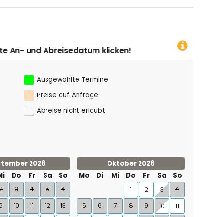
m klicken!
Ausgewählte Termine
Preise auf Anfrage
Abreise nicht erlaubt
tember 2026
Oktober 2026
Mi
Do
Fr
Sa
So
Mo
Di
Mi
Do
Fr
Sa
So
2
3
4
5
6
4
1
2
3
9
10
11
12
13
5
6
7
8
9
10
11