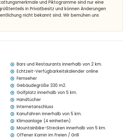
tattungsmerkmale und Piktogramme sind nur eine
it Sonnenliegen
 größtenteils in Privatbesitz und können Änderungen
fentlichung nicht bekannt sind. Wir bemühen uns
n von der Villa)
nnerhalb von 5 Kilometern von der Villa)
on 5 Kilometern von der Villa)
Bars und Restaurants innerhalb von 2 km.
on 5 Kilometern von der Villa)
Echtzeit-Verfügbarkeitskalender online
Kilometern von der Villa)
Fernseher
0 Kilometern von der Villa)
Gebäudegröße 330 m2.
lometer)
Golfplatz innerhalb von 5 km.
Handtücher
Internetanschluss
ien mit Kindern
Kanufahren innerhalb von 5 km.
eis der Villa inbegriffen
Klimaanlage (4 einheiten)
Mountainbike-Strecken innerhalb von 5 km.
Offener Kamin im Freien / Grill