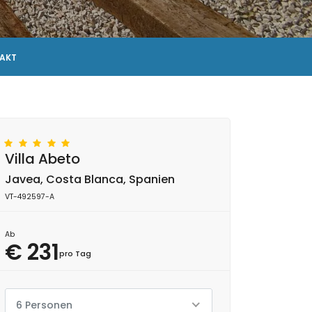
AKT
Villa Abeto
Javea, Costa Blanca, Spanien
VT-492597-A
Ab
€ 231
pro Tag
6 Personen