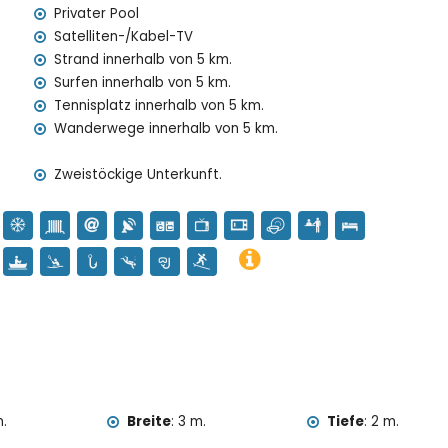
Privater Pool
Satelliten-/Kabel-TV
Strand innerhalb von 5 km.
Surfen innerhalb von 5 km.
ufpreis
Tennisplatz innerhalb von 5 km.
(auf Anfrage)
Wanderwege innerhalb von 5 km.
ren Urlaub in Xàbia, Costa Blanca
Zweistöckige Unterkunft.
Arenal und Xàbia) (innerhalb von 5 Kilometern vom Haus)
ta Blanca
e Loreto, Puerto, Xàbia), Denkmal (Molinos de Viento,
tórico, Xàbia) und historischer Ort (Histórico de Xàbia)
t)
 von 10 Kilometern von der Unterkunft)
von 25 Kilometern von der Unterkunft)
ountainbiking, Radfahren, Klettern, Kanufahren,
 Surfen (innerhalb von 5 Kilometern von der Villa)
m.
Breite
:
3 m.
Tiefe
:
2 m.
la)