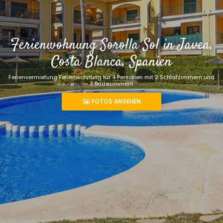
Ferienwohnung Sorolla Sol in Javea,
Costa Blanca, Spanien
Ferienvermietung Ferienwohnung für 4 Personen mit 2 Schlafzimmern und
3 Badezimmern
FOTOS ANSEHEN