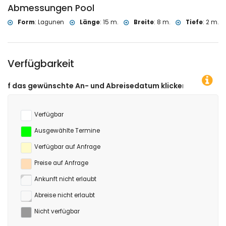
Abmessungen Pool
Golf (Golf Javea) und Reiten (innerhalb von 10 Kilometern von der
Wohnung)
Form
:
Lagunen
Länge
:
15 m.
Breite
:
8 m.
Tiefe
:
2 m.
Verfügbarkeit
e An- und Abreisedatum klicken!
Verfügbar
Ausgewählte Termine
Verfügbar auf Anfrage
Preise auf Anfrage
Ankunft nicht erlaubt
Abreise nicht erlaubt
Nicht verfügbar