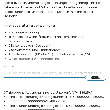
Sportaktivitäten, Unterhaltungseinrichtungen, Ausgehmöglichkeiten,
Sehenswürdigkeiten und Kultur machen diese Wohnung zu einer
idealen Unterkunft für Ihren Urlaub in Spanien mit Familie oder
Freunden.
Innenausstattung der Wohnung
2-stöckige Wohnung
klimatisiertes Wohn-/Esszimmer mit Fernseher und
Deckenventilator
2 Balkone, davon 1 überdacht
2 Schlafzimmer und 3 Badezimmer
Satellitenantenne (UK + Netflix) und Kabelfernsehen (TDT)
Waschküche mit Waschmaschine
Küche
Küche mit Elektroherd, Elektroofen, Mikrowelle, Geschirrspüler, Kühl-
Gefrierkombination, Kaffeemaschine, Wasserkocher, Mixer, Toaster
MEHR...
und Saftpresse
Schlafzimmer und Badezimmer
Offizielle Identifikationsnummer der Unterkunft: VT-488925-A
klimatisiertes Schlafzimmer mit Doppelbett, Fernseher und eigenem
Nationale Tourismusregistrierungsnummer: ESFCTU00000307100052
Badezimmer
980500000000000000000VT-488925-A3
klimatisiertes Schlafzimmer mit 2 Einzelbetten, Fernseher und
Nationaler Unterkunftsregistrierungscode: ESFCNT0000030710005298
eigenem Badezimmer