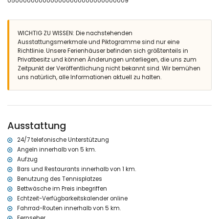
0500000000000000000000000000009
Bad en-suite mit Waschbecken, Badewanne/Dusche und WC
Bad en-suite mit Waschbecken, Dusche und WC
Badezimmer mit Waschbecken, Dusche und WC
WICHTIG ZU WISSEN: Die nachstehenden
Außenausstattung der Wohnung
Ausstattungsmerkmale und Piktogramme sind nur eine
Richtlinie. Unsere Ferienhäuser befinden sich größtenteils in
eingezäuntes Grundstück
Privatbesitz und können Änderungen unterliegen, die uns zum
lagunenförmiger Gemeinschaftspool mit Maßen von 15m x 8m
Zeitpunkt der Veröffentlichung nicht bekannt sind. Wir bemühen
und 2m Tiefe
uns natürlich, alle Informationen aktuell zu halten.
Kinderpool
schöner Rasengarten mit Bäumen und Gartenmöbeln mit Liegen
gepflegter Gemeinschaftsgarten mit Bäumen
Spielplatz
3 Terrassen, davon 2 überdacht
Ausstattung
Außendusche
Außensitzbereich und Außenessbereich
24/7 telefonische Unterstützung
Gemeinschaftsgaragenstellplatz
Angeln innerhalb von 5 km.
Weitere Informationen
Aufzug
Bars und Restaurants innerhalb von 1 km.
nächste Stadt: Javea (innerhalb von 2 Kilometern von der
Wohnung)
Benutzung des Tennisplatzes
nächste Flussufer oder Küste: Mediterraneo, Javea (innerhalb von 2
Bettwäsche im Preis inbegriffen
Kilometern von der Wohnung)
Echtzeit-Verfügbarkeitskalender online
nächster Strand: La Grava, Javea (innerhalb von 2 Kilometern von
Fahrrad-Routen innerhalb von 5 km.
der Wohnung)
Fernseher