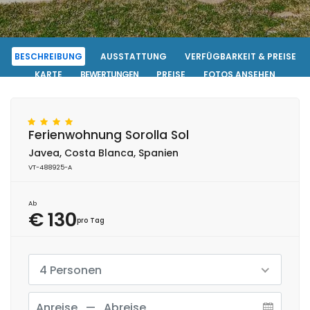
BESCHREIBUNG
AUSSTATTUNG
VERFÜGBARKEIT & PREISE
KARTE
BEWERTUNGEN
PREISE
FOTOS ANSEHEN
KONTAKT
RESERVIERUNG
Ferienwohnung Sorolla Sol
Javea, Costa Blanca, Spanien
VT-488925-A
Ab
€ 130
pro Tag
4 Personen