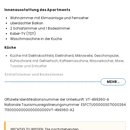
Innenausstattung des Apartments
Wohnzimmer mit Klimaanlage und Fernseher
überdachter Balkon
2 Schlafzimmer und 1 Badezimmer
Kabel-TV (TDT)
Waschmaschine in der Küche
Küche
Küche mit Elektrokochfeld, Elektroherd, Mikrowelle, Geschirrspüler,
Kühlschrank mit Gefrierfach, Kaffeemaschine, Wasserkocher, Mixer,
Toaster und Entsafter
Schlafzimmer und Badezimmer
MEHR...
Schlafzimmer mit Klimaanlage, Kingsize-Bett (190 x 180 cm) und
eigenem Badezimmer
Schlafzimmer mit Queensize-Bett (190 x 160 cm)
Eigenes Badezimmer mit Waschbecken, Dusche und WC
Offizielle Identifikationsnummer der Unterkunft: VT-499360-A
Nationale Tourismusregistrierungsnummer: ESFCTU000003071000264
Außenbereich des Apartments
71300000000000000000VT-499360-A2
großes Grundstück
außenliegender Sitzbereich
gemeinsamer überdachter Parkplatz
WICHTIG ZU WISSEN: Die nachstehenden