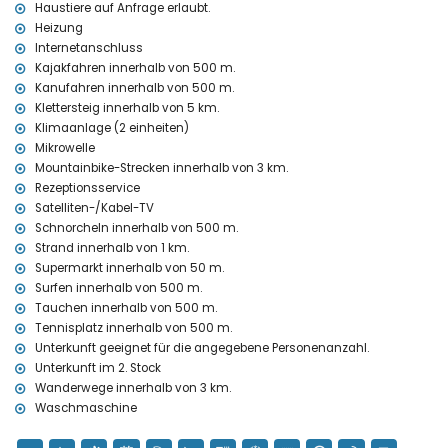
Ausstattung und Dienstleistungen gegen Aufpreis
Haustiere auf Anfrage erlaubt.
Heizung
zusätzliches Bett und Kinderbett (auf Anfrage)
Internetanschluss
Unterhaltung und Freizeitaktivitäten für Ihren Urlaub in Xàbia,
Kajakfahren innerhalb von 500 m.
Costa Blanca
Kanufahren innerhalb von 500 m.
Klettersteig innerhalb von 5 km.
Diskothek, Bar, Promenade (El Arenal und Xàbia) (innerhalb von 500
Metern vom Haus)
Klimaanlage (2 einheiten)
Kino (innerhalb von 5 Kilometern vom Haus)
Mikrowelle
Mountainbike-Strecken innerhalb von 3 km.
Sehenswürdigkeiten und Kultur in Xàbia, Costa Blanca
Rezeptionsservice
Museum (Histórico de Xàbia, Xàbia), Kirche (San Bartolomé, Pueblo,
Satelliten-/Kabel-TV
Xàbia), Ruine (Molinos de Viento, Xàbia), Denkmal (Pueblo de Xàbia,
Schnorcheln innerhalb von 500 m.
Xàbia), architektonisches Gebäude (Histórico de Xàbia, Xàbia),
Strand innerhalb von 1 km.
historischer Ort (Pueblo de Xàbia und Xàbia) (innerhalb von 5
Supermarkt innerhalb von 50 m.
Kilometern von der Unterkunft)
Surfen innerhalb von 500 m.
Burg (Portal de la Vila und Denia) (innerhalb von 25 Kilometern von
Tauchen innerhalb von 500 m.
der Unterkunft)
Tennisplatz innerhalb von 500 m.
Sport
Unterkunft geeignet für die angegebene Personenanzahl.
Unterkunft im 2. Stock
Tennis, Radfahren, Kanufahren, Kajakfahren, Tauchen, Schnorcheln
und Surfen (innerhalb von 1000 Metern vom Apartment)
Wanderwege innerhalb von 3 km.
Wandern, Mountainbiken und Klettern (innerhalb von 5 Kilometern
Waschmaschine
vom Apartment)
Golf (Club de Golf Xàbia) und Reiten (innerhalb von 10 Kilometern