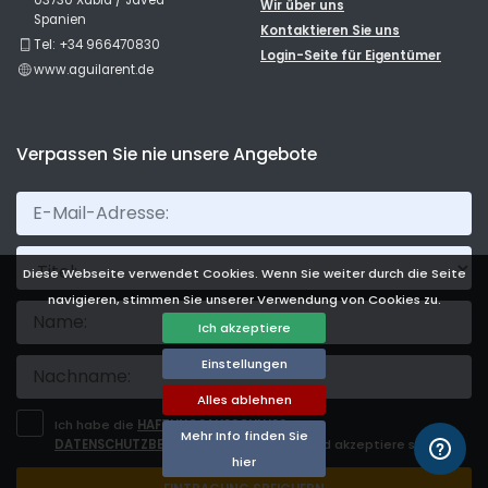
Wir über uns
Spanien
Kontaktieren Sie uns
Tel: +34 966470830
Login-Seite für Eigentümer
www.aguilarent.de
Verpassen Sie nie unsere Angebote
Titel:
Diese Webseite verwendet Cookies. Wenn Sie weiter durch die Seite
navigieren, stimmen Sie unserer Verwendung von Cookies zu.
Ich akzeptiere
Einstellungen
Alles ablehnen
Ich habe die
HAFTUNGSAUSSCHLUSS
und
Mehr Info finden Sie
DATENSCHUTZBESTIMMUNGEN
gelesen und akzeptiere sie.
hier