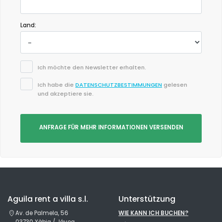
Land:
Ich möchte den Newsletter erhalten.
Ich habe die
DATENSCHUTZBESTIMMUNGEN
gelesen
und akzeptiere sie.
ANFRAGE FÜR MEHR INFORMATIONEN VERSENDEN
Aguila rent a villa s.l.
Unterstützung
Av. de Palmela, 56
WIE KANN ICH BUCHEN?
03730 Xàbia / Jávea