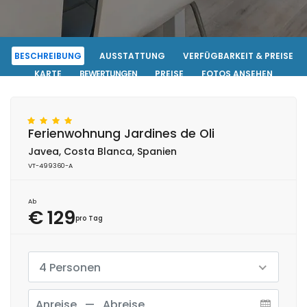
BESCHREIBUNG
AUSSTATTUNG
VERFÜGBARKEIT & PREISE
KARTE
BEWERTUNGEN
PREISE
FOTOS ANSEHEN
KONTAKT
RESERVIERUNG
Ferienwohnung Jardines de Oli
Javea, Costa Blanca, Spanien
VT-499360-A
Ab
€ 129
pro Tag
4 Personen