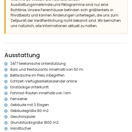
Weitere Informationen
Ausstattungsmerkmale und Piktogramme sind nur eine
Richtlinie. Unsere Ferienhäuser befinden sich größtenteils in
nächste Stadt: Xàbia (innerhalb von 2 Kilometern vom Apartment)
Privatbesitz und können Änderungen unterliegen, die uns zum
nächster Fluss oder Ufer: Mediterráneo, Xàbia (innerhalb von 1000
Zeitpunkt der Veröffentlichung nicht bekannt sind. Wir bemühen
Metern vom Apartment)
uns natürlich, alle Informationen aktuell zu halten.
nächster Strand: El Arenal, Xàbia (innerhalb von 1000 Metern vom
Apartment)
nächster Hafen: La Fontana, Xàbia (innerhalb von 500 Metern vom
Apartment)
nächster Park: Montgó, Xàbia (innerhalb von 3 Kilometern vom
Ausstattung
Apartment)
nächster Flughafen: Alicante (innerhalb von 100 Kilometern vom
24/7 telefonische Unterstützung
Apartment)
Bars und Restaurants innerhalb von 50 m.
zweitnächster Flughafen: Valencia (> 100 Kilometer)
Bettwäsche im Preis inbegriffen
bitte erkundigen Sie sich, ob Haustiere erlaubt sind
Echtzeit-Verfügbarkeitskalender online
Die Unterkunft eignet sich sehr gut für Familien mit Kindern
Einstöckige Unterkunft.
Ausstattung und Dienstleistungen, die im Mietpreis des
Fahrrad-Routen innerhalb von 1 km.
Apartments enthalten sind
Fernseher
Internet (WiFi)
Gebäude mit 3 Etagen
Staubsauger und Bügeleisen mit Bügelbrett
Gebäudegröße 80 m2.
Bettwäsche und Handtücher
Geschirrspüler
Rezeptionsservice und 24-Stunden-Notfallservice
Grundstücksgröße 1800 m2.
Heizung und Klimaanlage
Handtücher