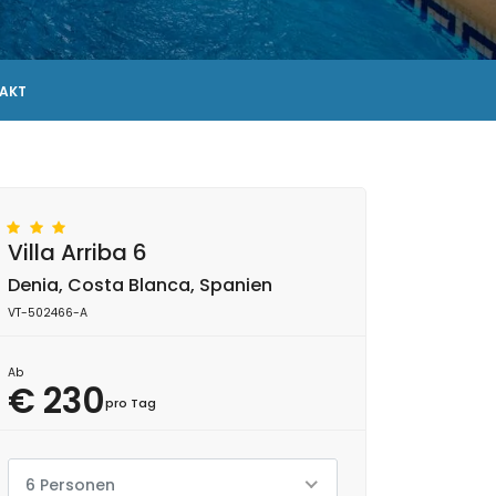
AKT
Villa Arriba 6
Denia, Costa Blanca, Spanien
VT-502466-A
Ab
€ 230
pro Tag
6 Personen