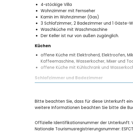
4-stöckige Villa
Wohnzimmer mit Fernseher
Kamin im Wohnzimmer (Gas)
3 Schlafzimmer, 2 Badezimmer und 1 Gäste-
Waschküche mit Waschmaschine
Der Keller ist nur von außen zugänglich.
Küchen
offene Küche mit Elektroherd, Elektroofen, Mik
Kaffeemaschine, Wasserkocher, Mixer und To
offene Küche mit Kühlschrank und Wasserkoc
Schlafzimmer und Badezimmer
Schlafzimmer mit Klimaanlage und Queensize-B
Schlafzimmer mit Klimaanlage und 2 Einzelbet
Schlafzimmer mit 2 Einzelbetten (190 x 90 cm)
Bitte beachten Sie, dass für diese Unterkunft ei
Badezimmer mit Einzelwaschbecken, Dusche,
weitere Informationen beachten Sie bitte die 
Badezimmer mit Einzelwaschbecken, Dusche
Außenbereich der Villa
Offizielle Identifikationsnummer der Unterkunft
Nationale Tourismusregistrierungsnummer: ES
eingezäunter Grundstück