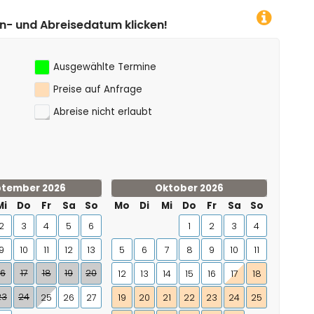
 Tauchen (innerhalb von 25 Kilometern von der Villa)
n!
Ausgewählte Termine
Preise auf Anfrage
Abreise nicht erlaubt
tember 2026
Oktober 2026
Mi
Do
Fr
Sa
So
Mo
Di
Mi
Do
Fr
Sa
So
2
3
4
5
6
1
2
3
4
9
10
11
12
13
5
6
7
8
9
10
11
16
17
18
19
20
12
13
14
15
16
17
18
23
24
25
26
27
19
20
21
22
23
24
25