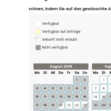
Klettern, Kanufahren, Kajakfahren, Angeln und
m Sie auf das gewünschte An- und Abreisedatum klicke
Verfügbar
Verfügbar auf Anfrage
Ankunft nicht erlaubt
Nicht verfügbar
August 2026
Sep
Mo
Di
Mi
Do
Fr
Sa
So
Mo
Di
1
2
1
3
4
5
6
7
8
9
7
8
10
11
12
13
14
15
16
14
15
17
18
19
21
22
20
21
22
23