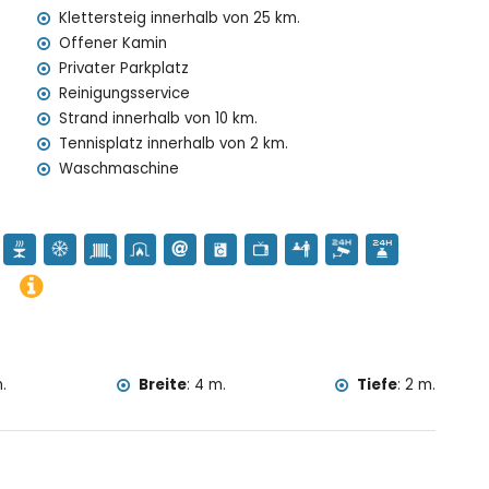
Klettersteig innerhalb von 25 km.
Offener Kamin
ienst und 24-Stunden-Notdienst
Privater Parkplatz
Reinigungsservice
preis
Strand innerhalb von 10 km.
Tennisplatz innerhalb von 2 km.
Waschmaschine
f Anfrage)
n Urlaub in Denia, Costa Blanca
 Haus)
ta Blanca
terkunft)
 der Unterkunft)
.
Breite
:
4 m.
Tiefe
:
2 m.
nerhalb von 5 Kilometern von der Villa)
fen und Windsurfen (innerhalb von 10 Kilometern von der