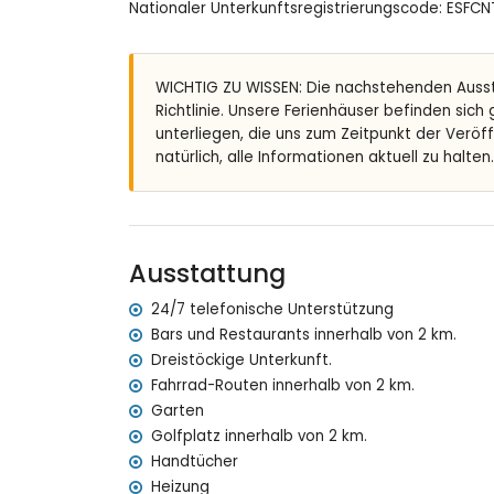
Nationaler Unterkunftsregistrierungscode: ES
privater Pool mit den Maßen 8m x 4m und 2m 
Garten mit Bäumen und Gartenmöbeln mit Li
Wintergarten
2 Terrassen
WICHTIG ZU WISSEN: Die nachstehenden Auss
Grill
Richtlinie. Unsere Ferienhäuser befinden sich
Außendusche
unterliegen, die uns zum Zeitpunkt der Veröf
Außensitzbereich
natürlich, alle Informationen aktuell zu halten.
privater Parkplatz
Weitere Informationen
nächste Stadt: Pedreguer (innerhalb von 1000 
Ausstattung
nächster Fluss oder Ufer: Denia, Oliva (innerha
nächster Strand: Deveses (innerhalb von 10 Kil
24/7 telefonische Unterstützung
nächster Hafen: Denia (innerhalb von 13 Kilome
Bars und Restaurants innerhalb von 2 km.
nächster Flughafen: Valencia (innerhalb von 10
Dreistöckige Unterkunft.
zweitnächster Flughafen: Alicante (> 100 Kilom
Fahrrad-Routen innerhalb von 2 km.
bitte erkundigen Sie sich, ob Haustiere erlaubt
Garten
Die Unterkunft ist sehr gut für Familien mit K
Golfplatz innerhalb von 2 km.
Ausstattung und Dienstleistungen, die im Miet
Handtücher
Internet (WiFi)
Heizung