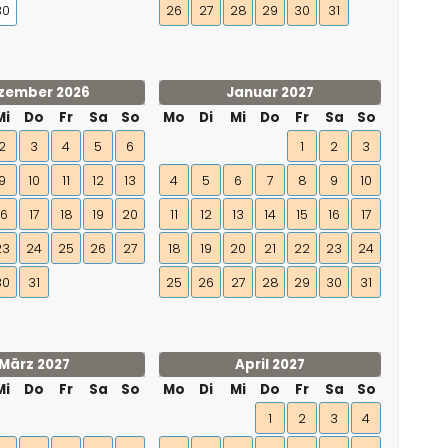
30
26
27
28
29
30
31
zember 2026
Januar 2027
Mi
Do
Fr
Sa
So
Mo
Di
Mi
Do
Fr
Sa
So
2
3
4
5
6
1
2
3
9
10
11
12
13
4
5
6
7
8
9
10
16
17
18
19
20
11
12
13
14
15
16
17
23
24
25
26
27
18
19
20
21
22
23
24
30
31
25
26
27
28
29
30
31
März 2027
April 2027
Mi
Do
Fr
Sa
So
Mo
Di
Mi
Do
Fr
Sa
So
1
2
3
4