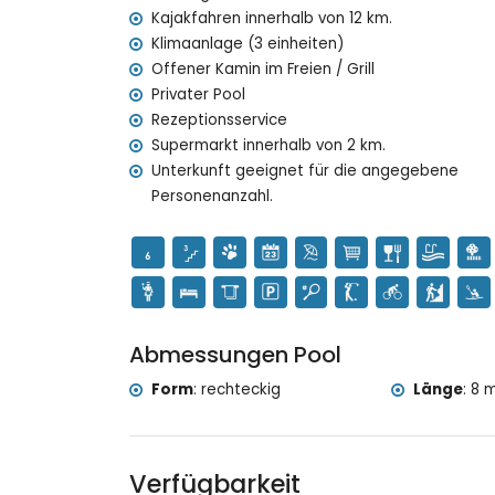
Bügeleisen und Bügelbrett
Kajakfahren innerhalb von 12 km.
Bettwäsche und Handtücher
Klimaanlage (3 einheiten)
Empfangsservice, 24-Stunden-Überwachungsd
Offener Kamin im Freien / Grill
Privater Pool
Ausstattung und Dienstleistungen gegen Auf
Rezeptionsservice
Reinigungsservice
Supermarkt innerhalb von 2 km.
Heizung und Klimaanlage
Unterkunft geeignet für die angegebene
Zusatzbett und Kinderbetten/Babybetten (au
Personenanzahl.
Unterhaltung und Freizeitaktivitäten für Ihre
Kino und Bar (innerhalb von 5 Kilometern vom
Zoo (innerhalb von 10 Kilometern vom Haus)
Sehenswürdigkeiten und Kultur in Denia, Cos
Kirche (innerhalb von 5 Kilometern von der Un
Abmessungen Pool
Burg (Denia) (innerhalb von 25 Kilometern von
Form
:
rechteckig
Länge
:
8 m
Sport
Tennis, Golf (La Sella Golf) und Radfahren (in
Pferdereiten, Mountainbiken, Schnorcheln, Sur
Verfügbarkeit
Villa)