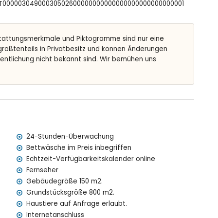
FCNT00000304900030502600000000000000000000000000001
tief
egen
tattungsmerkmale und Piktogramme sind nur eine
 größtenteils in Privatbesitz und können Änderungen
fentlichung nicht bekannt sind. Wir bemühen uns
Metern von der Villa)
lb von 10 Kilometern von der Villa)
ometern von der Villa)
24-Stunden-Überwachung
tern von der Villa)
Bettwäsche im Preis inbegriffen
0 Kilometern von der Villa)
Echtzeit-Verfügbarkeitskalender online
eter)
Fernseher
 sind
Gebäudegröße 150 m2.
indern geeignet
Grundstücksgröße 800 m2.
preis der Villa enthalten sind
Haustiere auf Anfrage erlaubt.
Internetanschluss