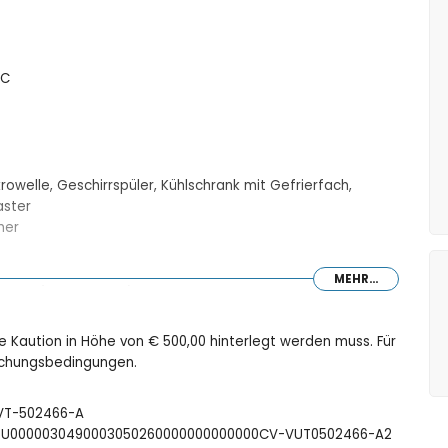
WC
rowelle, Geschirrspüler, Kühlschrank mit Gefrierfach,
aster
her
MEHR...
ett (200 x 160 cm) sowie Ventilator
ten (200 x 90 cm) sowie Ventilator
 sowie Ventilator
ne Kaution in Höhe von € 500,00 hinterlegt werden muss. Für
 WC und Haartrockner
Buchungsbedingungen.
 und WC
: VT-502466-A
FCTU0000030490003050260000000000000CV-VUT0502466-A2