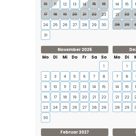
10
15
16
11
12
13
14
14
15
17
18
19
20
21
22
22
23
21
28
29
24
25
26
27
28
29
30
31
November 2026
De
Mo
Di
Mi
Do
Fr
Sa
So
Mo
Di
1
1
2
3
4
5
6
7
8
7
8
9
10
11
12
13
14
15
14
15
16
17
18
19
20
21
22
21
22
23
24
25
26
27
28
29
28
29
30
Februar 2027