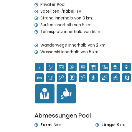
Haustiere sind nicht erlaubt
Privater Pool
Die Unterkunft ist sehr geeignet für Familien 
Satelliten-/Kabel-TV
Strand innerhalb von 3 km.
Private Einrichtungen und Dienstleistungen i
Surfen innerhalb von 5 km.
Internet (WiFi)
Tennisplatz innerhalb von 50 m.
Bügeleisen und Bügelbrett
Bettwäsche und Handtücher
Wanderwege innerhalb von 2 km.
Empfangsservice und 24-Stunden-Notdienst
Wasserski innerhalb von 5 km.
Warmluftheizung und Klimaanlage
Gemeinschaftseinrichtungen / Dienste
Tennisplatz
Private Einrichtungen und Dienstleistungen 
Zusatzbett und Kinderbett (auf Anfrage)
Unterhaltung und Freizeitaktivitäten für Ihre
Bar, Promenade (Las Marinas und Denia) (inn
Abmessungen Pool
Sehenswürdigkeiten und Kultur in Denia, Cos
Form
:
Nier
Länge
:
8 m.
Museum (Histórico de Denia), Kirche (Portal de 