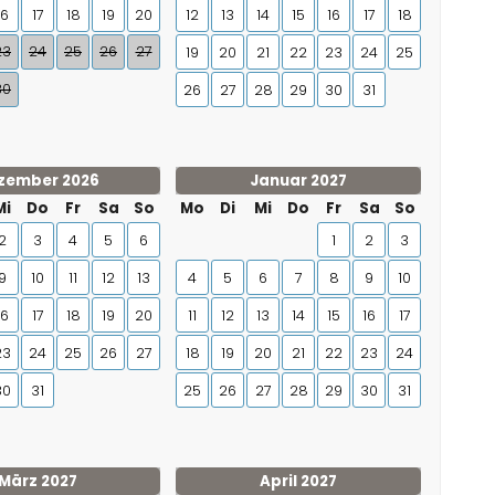
16
17
18
19
20
12
13
14
15
16
17
18
23
24
25
26
27
19
20
21
22
23
24
25
30
26
27
28
29
30
31
zember 2026
Januar 2027
Mi
Do
Fr
Sa
So
Mo
Di
Mi
Do
Fr
Sa
So
2
3
4
5
6
1
2
3
9
10
11
12
13
4
5
6
7
8
9
10
16
17
18
19
20
11
12
13
14
15
16
17
23
24
25
26
27
18
19
20
21
22
23
24
30
31
25
26
27
28
29
30
31
März 2027
April 2027