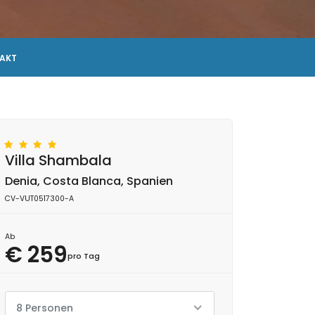
AKT
Villa Shambala
Denia, Costa Blanca, Spanien
CV-VUT0517300-A
Ab
€ 259
pro Tag
8 Personen