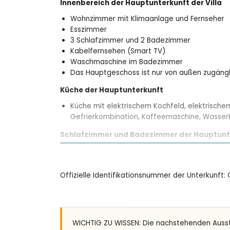
Innenbereich der Hauptunterkunft der Villa
Wohnzimmer mit Klimaanlage und Fernseher
Esszimmer
3 Schlafzimmer und 2 Badezimmer
Kabelfernsehen (Smart TV)
Waschmaschine im Badezimmer
Das Hauptgeschoss ist nur von außen zugängl
Küche der Hauptunterkunft
Küche mit elektrischem Kochfeld, elektrischem
Gefrierkombination, Kaffeemaschine, Wasserko
Schlafzimmer und Badezimmer der Hauptunt
Schlafzimmer mit Klimaanlage, Kingsize-Bett
Schlafzimmer mit Etagenbett
Schlafzimmer mit 2 Einzelbetten (200 x 90 cm
Offizielle Identifikationsnummer der Unterkunft
En-suite Badezimmer mit Einzelwaschbecken, 
Badezimmer mit Einzelwaschbecken, Bad/Dusc
Innenbereich des Gästehauses
WICHTIG ZU WISSEN: Die nachstehenden Auss
Schlafzimmer mit Klimaanlage, 2 Einzelbette