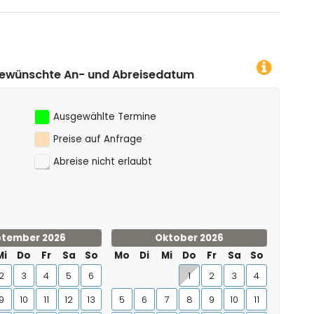
 (Centro de Denia) und historischer Ort (Histórico de
terkunft)
b von 10 Kilometern von der Unterkunft)
datum klicken!
a)
 Kanufahren, Kajakfahren, Angeln, Tauchen, Schnorcheln,
on 5 Kilometern von der Villa)
Ausgewählte Termine
nerhalb von 10 Kilometern von der Villa)
Preise auf Anfrage
Abreise nicht erlaubt
tember 2026
Oktober 2026
Mi
Do
Fr
Sa
So
Mo
Di
Mi
Do
Fr
Sa
So
2
3
4
5
6
1
2
3
4
9
10
11
12
13
5
6
7
8
9
10
11