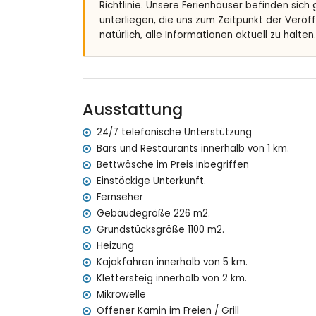
Richtlinie. Unsere Ferienhäuser befinden sich
En-suite Badezimmer mit Einzelwaschbecken, 
unterliegen, die uns zum Zeitpunkt der Veröf
natürlich, alle Informationen aktuell zu halten.
Außenbereich der Villa
Großes und umzäuntes Grundstück
Nierenförmiger privater Pool, 6m x 4m und 2m 
Gemeinschaftspool
Garten mit Bäumen und Gartenmöbeln mit So
Ausstattung
2 überdachte Terrassen
Außenküche und Grill
24/7 telefonische Unterstützung
Außendusche
Bars und Restaurants innerhalb von 1 km.
Sitzbereich im Freien und Essbereich im Freien
Bettwäsche im Preis inbegriffen
2 private Parkplätze
Einstöckige Unterkunft.
Fernseher
Weitere Informationen
Gebäudegröße 226 m2.
Nächster Ort: Javea (innerhalb von 5 Kilometer
Grundstücksgröße 1100 m2.
Nächstes Ufer oder Küstenlinie: Mittelmeer, Ja
Heizung
Nächster Strand: Las Marinas, Denia (innerhalb
Kajakfahren innerhalb von 5 km.
Nächster Hafen: La Marina, Denia (innerhalb vo
Klettersteig innerhalb von 2 km.
Nächster Park: Montgo, Denia (innerhalb von 3 
Mikrowelle
Nächster Flughafen: Alicante (innerhalb von 10
Zweitnächster Flughafen: Valencia (> 100 Kilo
Offener Kamin im Freien / Grill