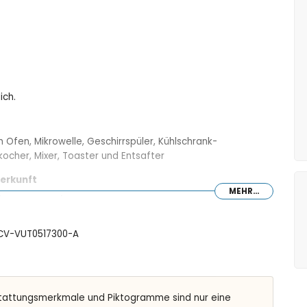
ich.
 Ofen, Mikrowelle, Geschirrspüler, Kühlschrank-
cher, Mixer, Toaster und Entsafter
erkunft
MEHR...
 (200 x 200 cm) und en-suite Badezimmer
)
: CV-VUT0517300-A
Dusche und Toilette
h-Kombination und Toilette
tattungsmerkmale und Piktogramme sind nur eine
n (200 x 90 cm) und en-suite Badezimmer