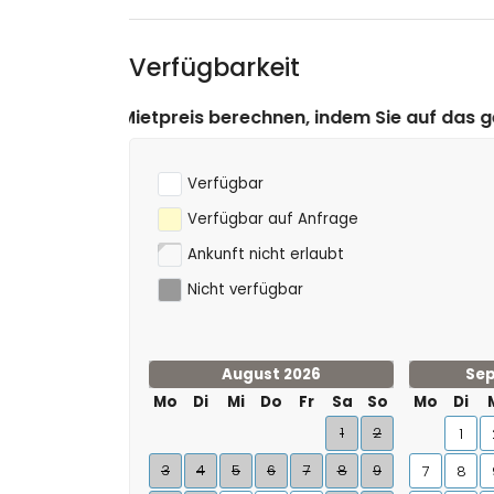
(Pueblo de Denia), architektonisches Gebäude
Denia) (innerhalb von 5 Kilometern von der Un
Verfügbarkeit
Ruine (Molinos de Viento und Javea) (innerhal
Sport
rechnen, indem Sie auf das gewünschte An- und Abreise
Tennis (innerhalb von 1000 Metern von der Vill
Wandern, Mountainbiken, Radfahren, Klettern,
Surfen, Windsurfen und Wasserski (innerhalb v
Verfügbar
Golf (La Sella Golf Club, Denia) und Reiten (in
Verfügbar auf Anfrage
Ankunft nicht erlaubt
Nicht verfügbar
August 2026
Sep
Mo
Di
Mi
Do
Fr
Sa
So
Mo
Di
1
2
1
3
4
5
6
7
8
9
7
8