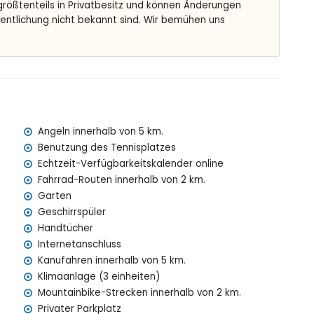
 größtenteils in Privatbesitz und können Änderungen
Dusche und Toilette
fentlichung nicht bekannt sind. Wir bemühen uns
tief
nnenliegen
Angeln innerhalb von 5 km.
Benutzung des Tennisplatzes
Echtzeit-Verfügbarkeitskalender online
Fahrrad-Routen innerhalb von 2 km.
Garten
Geschirrspüler
n von der Villa)
Handtücher
vea (innerhalb von 3 Kilometern von der Villa)
Internetanschluss
 von 3 Kilometern von der Villa)
Kanufahren innerhalb von 5 km.
n 3 Kilometern von der Villa)
Klimaanlage (3 einheiten)
Kilometern von der Villa)
Mountainbike-Strecken innerhalb von 2 km.
0 Kilometern von der Villa)
meter)
Privater Parkplatz