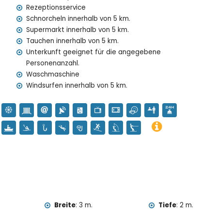
Rezeptionsservice
mit Kindern
Schnorcheln innerhalb von 5 km.
Supermarkt innerhalb von 5 km.
m Mietpreis enthalten
Tauchen innerhalb von 5 km.
Unterkunft geeignet für die angegebene
Personenanzahl.
Waschmaschine
Windsurfen innerhalb von 5 km.
gegen Aufpreis
n Urlaub in Denia, Costa Blanca
erhalb von 5 Kilometern vom Haus)
ta Blanca
Breite
:
3 m.
Tiefe
:
2 m.
la Vila, Denia), Burg (Portal de la Vila, Denia), Denkmal