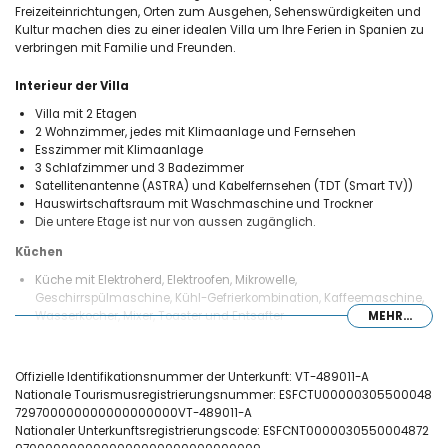
Freizeiteinrichtungen, Orten zum Ausgehen, Sehenswürdigkeiten und
Kultur machen dies zu einer idealen Villa um Ihre Ferien in Spanien zu
verbringen mit Familie und Freunden.
Interieur der Villa
Villa mit 2 Etagen
2 Wohnzimmer, jedes mit Klimaanlage und Fernsehen
Esszimmer mit Klimaanlage
3 Schlafzimmer und 3 Badezimmer
Satellitenantenne (ASTRA) und Kabelfernsehen (TDT (Smart TV))
Hauswirtschaftsraum mit Waschmaschine und Trockner
Die untere Etage ist nur von aussen zugänglich.
Küchen
Küche mit Elektroherd, Elektroofen, Mikrowelle,
Geschirrspülmaschine, Kühl-Gefrierkombination, Kaffeemaschine,
Wasserkocher, Mixer, Toaster und Entsafter
MEHR...
Küche mit Mikrowelle und Kühlschrank
Schlafzimmer und Badezimmer
Offizielle Identifikationsnummer der Unterkunft: VT-489011-A
Schlafzimmer mit Kingsize Bett (von 200 x 180cm), Klimaanlage
Nationale Tourismusregistrierungsnummer: ESFCTU00000305500048
und mit Badezimmer ensuite
729700000000000000000VT-489011-A
Schlafzimmer mit Doppelbett (von 190 x 135cm) und Klimaanlage
Nationaler Unterkunftsregistrierungscode: ESFCNT0000030550004872
Schlafzimmer mit 2 Einzelbetten (von 200 x 90cm) und