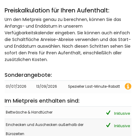
(Übersetzt von Google)
Preiskalkulation für Ihren Aufenthalt:
Tolle Lage und geräumige, saubere Unterkunft. Pool war sehr
groß und Objektzustand/Küchenausstattung ist gut. 2.
Um den Mietpreis genau zu berechnen, können Sie das
Schlafzimmer auf verschiedenen Etagen zugänglich von
Anfangs- und Enddatum in unserem
außerhalb des Haupthauses. Einige steile Wege zum
Verfügbarkeitskalender eingeben. Sie können auch einfach
Grundstück, aber die Aussicht und die abgelegene ruhige Lage
machen dies zu einem kleinen Problem. Insgesamt eine gute
die Schaltfläche Anreise-Abreise verwenden und das Start-
Unterkunft und hatte einen tollen Aufenthalt in Denia.
und Enddatum auswählen. Nach diesen Schritten sehen Sie
Tolle Unterkunft und war sauber und gut präsentiert. Der Pool
sofort den Preis für Ihren Aufenthalt, einschließlich aller
hatte eine ausgezeichnete Größe und Tiefe - großartige
zusätzlichen Kosten.
Familienlage.
Sonderangebote:
- 9,4
01/07/2026
13/09/2026
Spezieller Last-Minute-Rabatt
Familien mit älteren Kindern - Juni 2022 - Irland :
(Originaltext)
Im Mietpreis enthalten sind:
Beautiful villa with stunning views of the marina and sea. You
need a car with this villa but is only minutes by drive to
Bettwäsche & Handtücher
marina and centre of Denia. Do note though that the 3rd
Inklusive
double bedroom is a self contained separate apartment
downstairs which access to is via outdoor steps (no interior
Einchecken und Auschecken außerhalb der
Inklusive
access). We absolutely loved our stay in this villa and would
Bürozeiten
definitely like to return.