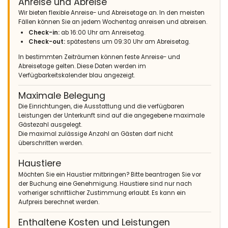
Anreise und Abreise
wählen.
Das Haus ist perfekt eingerichtet und beleuchtet, sehr
Wir bieten flexible Anreise- und Abreisetage an. In den meisten
komfortabel und sehr gut gelegen. Tadellose Wartung
Fällen können Sie an jedem Wochentag anreisen und abreisen.
Check-in:
ab 16:00 Uhr am Anreisetag.
Check-out:
spätestens um 09:30 Uhr am Abreisetag.
In bestimmten Zeiträumen können feste Anreise- und
- 9,3
Abreisetage gelten. Diese Daten werden im
Familien mit kleinen Kindern - August 2020 - Spanien :
Verfügbarkeitskalender blau angezeigt.
(Originaltext)
Villa en zona muy tranquila, perfecta para el descanso y muy
Maximale Belegung
agradable. Cuenta con todas las comodidades.
Die Einrichtungen, die Ausstattung und die verfügbaren
Villa muy confortable y bien equipada. Todo perfecto.
Leistungen der Unterkunft sind auf die angegebene maximale
Gästezahl ausgelegt.
(Übersetzt von Google)
Die maximal zulässige Anzahl an Gästen darf nicht
Villa in einer sehr ruhigen Gegend, perfekt zum Entspannen und
überschritten werden.
sehr angenehm. Es hat allen Komfort.
Sehr komfortable und gut ausgestattete Villa. Alles perfekt.
Haustiere
Möchten Sie ein Haustier mitbringen? Bitte beantragen Sie vor
der Buchung eine Genehmigung. Haustiere sind nur nach
- 9,4
vorheriger schriftlicher Zustimmung erlaubt. Es kann ein
Familien mit älteren Kindern - Juli 2020 - Spanien :
Aufpreis berechnet werden.
(Originaltext)
Enthaltene Kosten und Leistungen
Alojamiento cómodo, muy limpio y todo en perfecto estado.