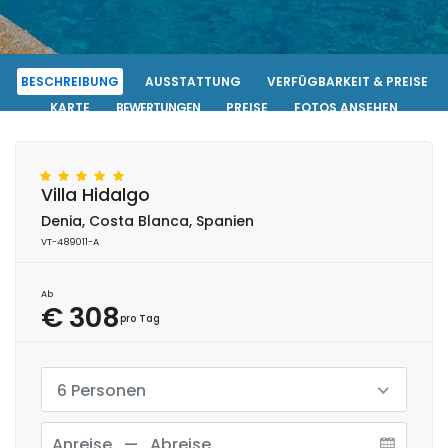
BESCHREIBUNG
AUSSTATTUNG
VERFÜGBARKEIT & PREISE
KARTE
BEWERTUNGEN
PREISE
FOTOS ANSEHEN
KONTAKT
RESERVIERUNG
Villa Hidalgo
Denia, Costa Blanca, Spanien
VT-489011-A
Ab
€ 308
pro Tag
6 Personen