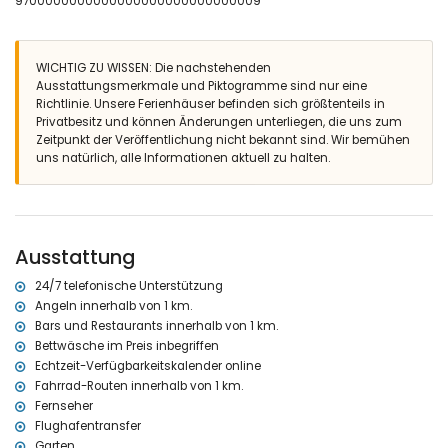
9700000000000000000000000000009
Klimaanlage
ensuite Badezimmer mit Einzelwaschbecken, Badewanne, Dusche,
Bidet und Toilette
WICHTIG ZU WISSEN: Die nachstehenden
Badezimmer mit Einzelwaschbecken, Dusche, Bidet und Toilette
Ausstattungsmerkmale und Piktogramme sind nur eine
Badezimmer mit Einzelwaschbecken, Dusche und Toilette
Richtlinie. Unsere Ferienhäuser befinden sich größtenteils in
Aussen
Privatbesitz und können Änderungen unterliegen, die uns zum
Zeitpunkt der Veröffentlichung nicht bekannt sind. Wir bemühen
grosses und eingezäuntes Grundstück
uns natürlich, alle Informationen aktuell zu halten.
privater Pool mit Abmessungen: 10M x 4M und 2M Tiefe
schöner Garten mit Rasen, Bäumen und Gartenmöbel mit
Sonnenliegen
2 Terrassen, wovon 1 überdacht
Barbecue
Ausstattung
Aussendusche
Freisitz und Essplatz im Freien
24/7 telefonische Unterstützung
privater Garageplatz und privater Parkplatz
Angeln innerhalb von 1 km.
Mehr Information
Bars und Restaurants innerhalb von 1 km.
Bettwäsche im Preis inbegriffen
nächster Ort Denia (innerhalb von 2 Kilometern der Villa)
nächste(s) Ufer oder Küste Mediterraneo (innerhalb von 1000
Echtzeit-Verfügbarkeitskalender online
Metern der Villa)
Fahrrad-Routen innerhalb von 1 km.
nächster Strand Marineta Casiana (innerhalb von 1000 Metern der
Fernseher
Villa)
Flughafentransfer
nächster Hafen Real Club Náutico Denia (innerhalb von 2
Garten