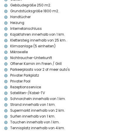
Kilometern der Villa)
Gebäudegröße 250 m2.
nächster Park Parque Marineta Casiana (innerhalb von 1000 Metern
Grundstücksgröße 1800 m2.
der Villa)
Handtücher
nächster Flughafen El Altet, Alicante (innerhalb von 100 Kilometern
Heizung
der Villa)
zweitnächster Flughafen Manises, Valencia ( > 100 Kilometern der
Internetanschluss
Villa)
Kajakfahren innerhalb von 1 km.
öffentliche Verkehrsmittel Bus innerhalb von 1000 Metern der Villa
Klettersteig innerhalb von 25 km.
Rauchen nicht erlaubt
Klimaanlage (5 einheiten)
Haustiere sind nicht erlaubt
Mikrowelle
Die Unterkunft ist sehr geeignet für Familien mit Kindern
Nichtraucher-Unterkunft
Anlagen und Dienstleistungen enthalten im Mietpreis der Villa
Offener Kamin im Freien / Grill
Parkeerplaats voor 2 of meer auto's
Internet (WiFi)
Privater Parkplatz
Bügeleisen und-brett
Privater Pool
Bettwäsche und Handtücher
Rezeptionsservice
Rezeptionsdienst und 24 Stunden telefonische Unterstützung
Zentralheizung und Klimaanlage
Satelliten-/Kabel-TV
Schnorcheln innerhalb von 1 km.
Anlagen und Dienstleistungen gegen Aufpreis
Strand innerhalb von 1 km.
Flughafenservice
Supermarkt innerhalb von 2 km.
tägliche Reinigung, Kochdienst, Wäscheservice und
Surfen innerhalb von 1 km.
Babysitterservice
Tauchen innerhalb von 1 km.
Kinderbett/Babybett (auf Anfrage)
Tennisplatz innerhalb von 4 km.