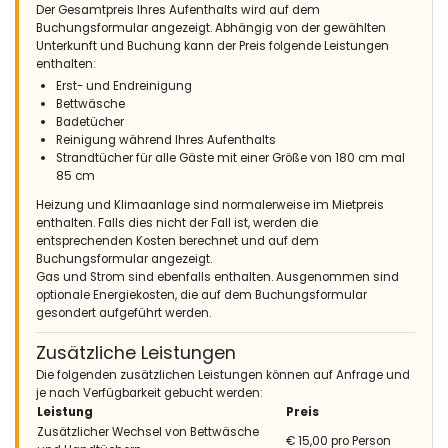
Buenas vistas y la zona tranquila y privada. Piscina
Der Gesamtpreis Ihres Aufenthalts wird auf dem
estupenda. Muy recomendable para relajarse en vacaciones.
Buchungsformular angezeigt. Abhängig von der gewählten
Unterkunft und Buchung kann der Preis folgende Leistungen
(Übersetzt von Google)
enthalten:
Komfortable Unterkunft, sehr sauber und alles in einwandfreiem
Erst- und Endreinigung
Zustand. Gute Aussicht und die ruhige und private Umgebung.
Bettwäsche
Toller Pool. Sehr empfehlenswert zum Entspannen im Urlaub.
Badetücher
Reinigung während Ihres Aufenthalts
Strandtücher für alle Gäste mit einer Größe von 180 cm mal
85 cm
- 10,0
Heizung und Klimaanlage sind normalerweise im Mietpreis
Familien mit älteren Kindern - Juli 2020 - Spanien :
enthalten. Falls dies nicht der Fall ist, werden die
(Originaltext)
entsprechenden Kosten berechnet und auf dem
Emplazamiento inmejorable, cerca de todo pero muy
Buchungsformular angezeigt.
tranquilo. Muy recomendable
Gas und Strom sind ebenfalls enthalten. Ausgenommen sind
optionale Energiekosten, die auf dem Buchungsformular
(Übersetzt von Google)
gesondert aufgeführt werden.
Unschlagbare Lage, nah an allem, aber sehr ruhig. Sehr
empfehlenswert
Zusätzliche Leistungen
Die folgenden zusätzlichen Leistungen können auf Anfrage und
je nach Verfügbarkeit gebucht werden:
Leistung
Preis
Zusätzlicher Wechsel von Bettwäsche
€ 15,00 pro Person