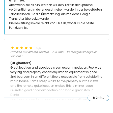
einen Text.
Aber wenn sie es tun, werden wir den Text in der Sprache
veröffentlichen, in der er geschrieben wurde. In der beigefügten
Tabelle finden Sie die Übersetzung, die mit dem Google-
Translator übersetzt wurde.
Die Bewertungsskala reicht von 1 bis 10, wobei 10 die beste
Punktzahl ist.
- 9,6
Familien mit älteren Kindern - Juli 2022 - Vereinigtes Königreich
von Gro :
(Originaltext)
Great location and spacious clean accommodation. Pool was
very big and property condition/kitchen equipment is good.
2nd bedroom in on different floors accessible from outside the
main house. Some steep walks to the property but the views
and the remote quite location makes this a minor issue.
Overall a good accommodation and had a great stay in
Denia.
MEHR...
Great accommodation and was clean and well presented.
Swimming pool was excellent size and depth - Great family
location.