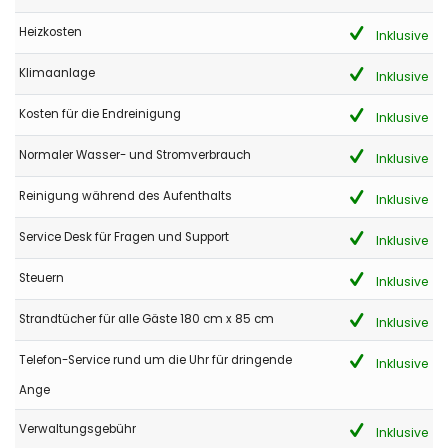
(Übersetzt von Google)
Heizkosten
Inklusive
Schöne Villa mit herrlichem Blick auf den Yachthafen und das
Meer. Sie brauchen ein Auto mit dieser Villa, aber nur wenige
Klimaanlage
Inklusive
Autominuten vom Yachthafen und dem Zentrum von Denia
entfernt. Beachten Sie jedoch, dass das 3. Schlafzimmer mit
Kosten für die Endreinigung
Inklusive
Doppelbett ein eigenständiges, separates Apartment im
Erdgeschoss ist, das über eine Außentreppe zugänglich ist (kein
Normaler Wasser- und Stromverbrauch
Innenzugang). Wir haben unseren Aufenthalt in dieser Villa
Inklusive
absolut geliebt und würden auf jeden Fall gerne
wiederkommen.
Reinigung während des Aufenthalts
Inklusive
Service Desk für Fragen und Support
Inklusive
- 8,3
Steuern
Inklusive
Ältere Paare - Mai 2022 - Vereinigtes Königreich von Gro :
(Originaltext)
Strandtücher für alle Gäste 180 cm x 85 cm
Inklusive
A very nice villa, very peaceful and quiet.
Telefon-Service rund um die Uhr für dringende
Inklusive
(Übersetzt von Google)
Eine sehr schöne Villa, sehr friedlich und ruhig.
Ange
Verwaltungsgebühr
Inklusive