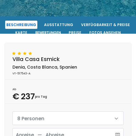
BESCHREIBUNG
AUSSTATTUNG
VERFÜGBARKEIT & PREISE
KARTE
BEWERTUNGEN
PREISE
FOTOS ANSEHEN
KONTAKT
RESERVIERUNG
Villa Casa Esmick
Denia, Costa Blanca, Spanien
VT-517543-A
Ab
€ 237
pro Tag
8 Personen