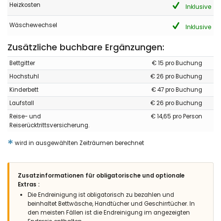
Heizkosten
Inklusive
Wäschewechsel
Inklusive
Zusätzliche buchbare Ergänzungen:
Bettgitter
€ 15 pro Buchung
Hochstuhl
€ 26 pro Buchung
Kinderbett
€ 47 pro Buchung
Laufstall
€ 26 pro Buchung
Reise- und
€ 14,65 pro Person
Reiserücktrittsversicherung.
*
wird in ausgewählten Zeiträumen berechnet
Zusatzinformationen für obligatorische und optionale
Extras :
Die Endreinigung ist obligatorisch zu bezahlen und
beinhaltet Bettwäsche, Handtücher und Geschirrtücher. In
den meisten Fällen ist die Endreinigung im angezeigten