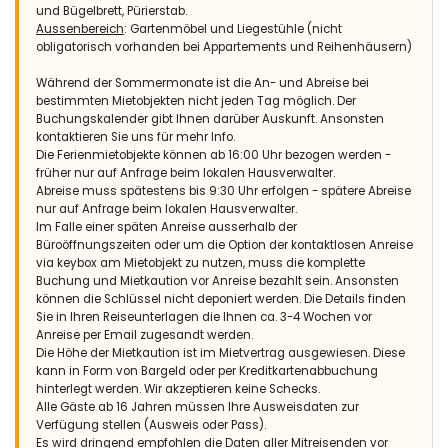
und Bügelbrett, Pürierstab.
Aussenbereich
: Gartenmöbel und Liegestühle (nicht
obligatorisch vorhanden bei Appartements und Reihenhäusern)
Während der Sommermonate ist die An- und Abreise bei
bestimmten Mietobjekten nicht jeden Tag möglich. Der
Buchungskalender gibt Ihnen darüber Auskunft. Ansonsten
kontaktieren Sie uns für mehr Info.
Die Ferienmietobjekte können ab 16:00 Uhr bezogen werden -
früher nur auf Anfrage beim lokalen Hausverwalter.
Abreise muss spätestens bis 9:30 Uhr erfolgen - spätere Abreise
nur auf Anfrage beim lokalen Hausverwalter.
Im Falle einer späten Anreise ausserhalb der
Büroöffnungszeiten oder um die Option der kontaktlosen Anreise
via keybox am Mietobjekt zu nutzen, muss die komplette
Buchung und Mietkaution vor Anreise bezahlt sein. Ansonsten
können die Schlüssel nicht deponiert werden. Die Details finden
Sie in Ihren Reiseunterlagen die Ihnen ca. 3-4 Wochen vor
Anreise per Email zugesandt werden.
Die Höhe der Mietkaution ist im Mietvertrag ausgewiesen. Diese
kann in Form von Bargeld oder per Kreditkartenabbuchung
hinterlegt werden. Wir akzeptieren keine Schecks.
Alle Gäste ab 16 Jahren müssen Ihre Ausweisdaten zur
Verfügung stellen (Ausweis oder Pass).
Es wird dringend empfohlen die Daten aller Mitreisenden vor