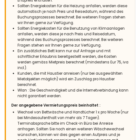
Endpreis enthalten.
Sollten Energiekosten für die Heizung anfallen, werden diese
automatisch je nach Preis und Reisedatum, während des
Buchungsprozesses berechnet. Bei weiteren Fragen stehen
wir Ihnen gerne zur Verfügung.
Sollten Energiekosten für die Benutzung von Klimaanlagen
anfallen, werden diese je nach Preis und Reisedatum,
während des Buchungsprozesses berechnet. Bei weiteren
Fragen stehen wir Ihnen gerne zur Verfügung.
Ein zusätzliches Bett kann nur auf Anfrage und mit
schriftlicher Erlaubnis bereitgestellt werden, die Kosten
werden gemäss Mietpreis berechnet (mindestens Eur 75, iva
incl.).
Kunden, die mit Haustier anreisen (nur bei ausgewählten
Mietobjekten möglich) wird ein Zuschlag pro Haustier
berechnet.
Wlan : Die Geschwindigkeit und die Internetverbindung kann
nicht garantiert werden.
Der angegebene Vermietungspreis beinhaltet :
Wechsel von Bettwäsche und Handtücher 1 x pro Woche (nur
bei Mindesaufenthalt von mehr als 7 Tagen).
Terminabsprache bitte im Check-in Büro bei Anreise
anfragen. Sollten Sie noch einen weiteren Wäschewechsel
wünschen, können wir dies gegen einen Aufpreis und je