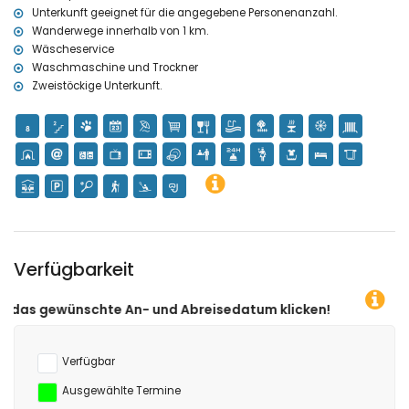
Unterkunft geeignet für die angegebene Personenanzahl.
Sport
Wanderwege innerhalb von 1 km.
Wandern (innerhalb von 1000 Metern von der Villa)
Wäscheservice
Tennis, Kajakfahren und Schnorcheln (innerhalb von 5 Kilometern
Waschmaschine und Trockner
von der Villa)
Zweistöckige Unterkunft.
Golf (La Sella Golf), Reiten, Tauchen und Windsurfen (innerhalb von
10 Kilometern von der Villa)
Verfügbarkeit
n- und Abreisedatum klicken!
Verfügbar
Ausgewählte Termine