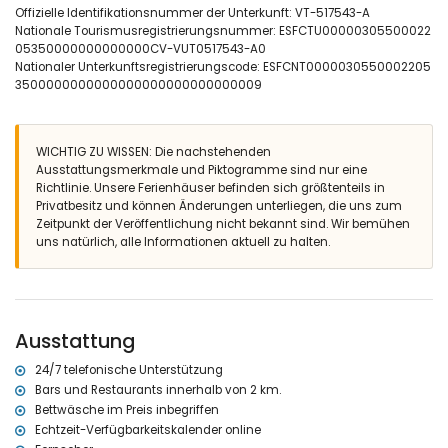
Offizielle Identifikationsnummer der Unterkunft: VT-517543-A
Außenbereich der Villa
Nationale Tourismusregistrierungsnummer: ESFCTU00000305500022
05350000000000000CV-VUT0517543-A0
eingezäuntes Grundstück
Nationaler Unterkunftsregistrierungscode: ESFCNT0000030550002205
nierenförmiger privater Pool von 9m x 4m
3500000000000000000000000000009
schöner, mit Rasen bewachsener Garten mit Bäumen und
Gartenmöbeln mit Liegen
Wintergarten
2 Terrassen, von denen eine überdacht ist
WICHTIG ZU WISSEN: Die nachstehenden
Außenküche und Grill
Ausstattungsmerkmale und Piktogramme sind nur eine
Außendusche
Richtlinie. Unsere Ferienhäuser befinden sich größtenteils in
Außenbereich zum Sitzen und Außenbereich zum Essen
Privatbesitz und können Änderungen unterliegen, die uns zum
privater Garagenplatz und privater Parkplatz
Zeitpunkt der Veröffentlichung nicht bekannt sind. Wir bemühen
uns natürlich, alle Informationen aktuell zu halten.
Weitere Informationen
nächste Stadt: Denia (innerhalb von 3 Kilometern von der Villa)
nächster Strand: La Marineta (innerhalb von 4 Kilometern von der
Villa)
nächster Hafen innerhalb von 5 Kilometern von der Villa
Ausstattung
nächster Flughafen: Valencia (innerhalb von 100 Kilometern von
der Villa)
24/7 telefonische Unterstützung
zweiter nächster Flughafen: Alicante (innerhalb von 100 Kilometern
Bars und Restaurants innerhalb von 2 km.
von der Villa)
Bettwäsche im Preis inbegriffen
öffentliche Verkehrsmittel in der Nähe: Bus innerhalb von 4
Echtzeit-Verfügbarkeitskalender online
Kilometern