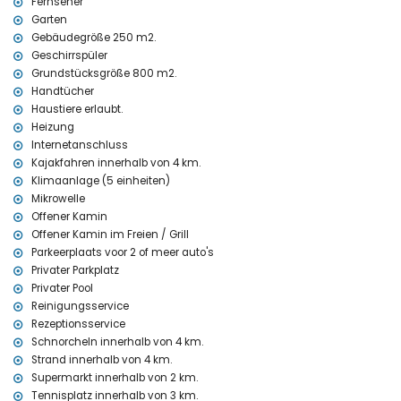
Fernseher
Haustiere erlaubt
Garten
Die Unterkunft ist sehr gut für Familien mit Kindern geeignet
Gebäudegröße 250 m2.
Ausstattungen und Dienstleistungen, die im Mietpreis der Villa
Geschirrspüler
enthalten sind
Grundstücksgröße 800 m2.
Internet (WiFi)
Handtücher
Staubsauger und Bügeleisen sowie Bügelbrett
Haustiere erlaubt.
Bettwäsche und Handtücher
Heizung
Rezeptionsservice und 24-Stunden-Notdienst
Internetanschluss
wöchentlicher Reinigungsservice
Kajakfahren innerhalb von 4 km.
Ausstattungen und Dienstleistungen gegen Aufpreis
Klimaanlage (5 einheiten)
Mikrowelle
Wäscheservice
Offener Kamin
Fußbodenheizung und Klimaanlage
Offener Kamin im Freien / Grill
zusätzliches Bett und Kinderbetten/Babybetten (auf Anfrage)
Parkeerplaats voor 2 of meer auto's
Unterhaltung und Freizeitaktivitäten für Ihren Urlaub in Denia,
Privater Parkplatz
Costa Blanca
Privater Pool
Diskothek, Nachtclub, Bar und Promenade (La Marineta Cassiana)
Reinigungsservice
(innerhalb von 5 Kilometern vom Haus)
Rezeptionsservice
Schnorcheln innerhalb von 4 km.
Sehenswürdigkeiten und Kultur in Denia, Costa Blanca
Strand innerhalb von 4 km.
Museum (Spielzeugmuseum), Kirche und Schloss (Schloss Denia)
Supermarkt innerhalb von 2 km.
(innerhalb von 5 Kilometern von der Unterkunft)
Tennisplatz innerhalb von 3 km.