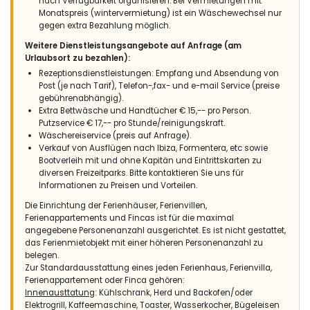
nach Verfügbarkeit organisieren. Bei Vermietungen mit
Monatspreis (wintervermietung) ist ein Wäschewechsel nur
gegen extra Bezahlung möglich.
Weitere Dienstleistungsangebote auf Anfrage (am
Urlaubsort zu bezahlen):
Rezeptionsdienstleistungen: Empfang und Absendung von
Post (je nach Tarif), Telefon-,fax- und e-mail Service (preise
gebührenabhängig).
Extra Bettwäsche und Handtücher € 15,-- pro Person.
Putzservice € 17,-- pro Stunde/reinigungskraft.
Wäschereiservice (preis auf Anfrage).
Verkauf von Ausflügen nach Ibiza, Formentera, etc sowie
Bootverleih mit und ohne Kapitän und Eintrittskarten zu
diversen Freizeitparks. Bitte kontaktieren Sie uns für
Informationen zu Preisen und Vorteilen.
Die Einrichtung der Ferienhäuser, Ferienvillen,
Ferienappartements und Fincas ist für die maximal
angegebene Personenanzahl ausgerichtet. Es ist nicht gestattet,
das Ferienmietobjekt mit einer höheren Personenanzahl zu
belegen.
Zur Standardausstattung eines jeden Ferienhaus, Ferienvilla,
Ferienappartement oder Finca gehören:
Innenausttatung
: Kühlschrank, Herd und Backofen/oder
Elektrogrill, Kaffeemaschine, Toaster, Wasserkocher, Bügeleisen