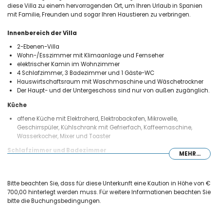
diese Villa zu einem hervorragenden Ort, um Ihren Urlaub in Spanien
mit Familie, Freunden und sogar Ihren Haustieren zu verbringen.
Innenbereich der Villa
2-Ebenen-Villa
Wohn-/Esszimmer mit Klimaanlage und Fernseher
elektrischer Kamin im Wohnzimmer
4 Schlafzimmer, 3 Badezimmer und 1 Gäste-WC
Hauswirtschaftsraum mit Waschmaschine und Wäschetrockner
Der Haupt- und der Untergeschoss sind nur von außen zugänglich.
Küche
offene Küche mit Elektroherd, Elektrobackofen, Mikrowelle,
Geschirrspüler, Kühlschrank mit Gefrierfach, Kaffeemaschine,
Wasserkocher, Mixer und Toaster
Schlafzimmer und Badezimmer
MEHR...
Schlafzimmer mit Klimaanlage, Kingsize-Bett (190 x 180 cm) und
eigenem Badezimmer
3 Schlafzimmer mit Klimaanlage, jeweils mit Kingsize-Bett (190 x
Bitte beachten Sie, dass für diese Unterkunft eine Kaution in Höhe von €
180 cm)
700,00 hinterlegt werden muss. Für weitere Informationen beachten Sie
eigenes Badezimmer mit Dusche, WC und Haartrockner
bitte die Buchungsbedingungen.
Badezimmer mit Waschbecken, Dusche und WC
Badezimmer mit Dusche und WC