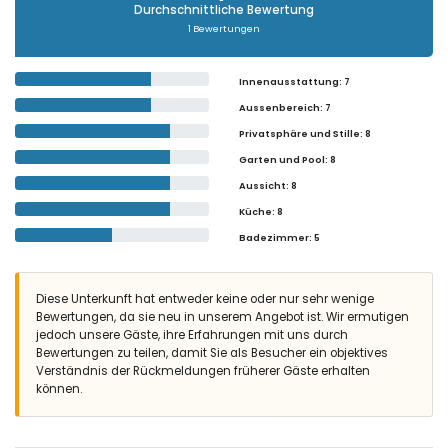
Durchschnittliche Bewertung
1 Bewertungen
Innenausstattung
: 7
Aussenbereich
: 7
Privatsphäre und Stille
: 8
Garten und Pool
: 8
Aussicht
: 8
Küche
: 8
Badezimmer
: 5
Diese Unterkunft hat entweder keine oder nur sehr wenige
Bewertungen, da sie neu in unserem Angebot ist. Wir ermutigen
jedoch unsere Gäste, ihre Erfahrungen mit uns durch
Bewertungen zu teilen, damit Sie als Besucher ein objektives
Verständnis der Rückmeldungen früherer Gäste erhalten
können.