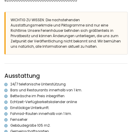
eingezäuntes Grundstück
8200000000000000000000000000005
Gemeinschaftspool mit Abmessungen: 18M x 9M und 2M Tiefe
Kinderbecken
Gemeinschaftsgarten mit Rasen und Bäumen
WICHTIG ZU WISSEN: Die nachstehenden
Barbecue
Ausstattungsmerkmale und Piktogramme sind nur eine
Aussendusche
Richtlinie. Unsere Ferienhäuser befinden sich größtenteils in
Freisitz und Essplatz im Freien
Privatbesitz und können Änderungen unterliegen, die uns zum
privater Parkplatz
Zeitpunkt der Veröffentlichung nicht bekannt sind. Wir bemühen
Mehr Information
uns natürlich, alle Informationen aktuell zu halten.
nächster Ort La Xara (innerhalb von 2 Kilometern der Haus)
nächste(s) Ufer oder Küste Mediterraneo (innerhalb von 10
Kilometern der Haus)
nächster Strand La Marineta Casiana (innerhalb von 10 Kilometern
Ausstattung
der Haus)
nächster Hafen Puerto de Denia (innerhalb von 10 Kilometern der
24/7 telefonische Unterstützung
Haus)
Bars und Restaurants innerhalb von 1 km.
nächster Park Montgo (innerhalb von 2 Kilometern der Haus)
Bettwäsche im Preis inbegriffen
nächster Flughafen Alicante (innerhalb von 100 Kilometern der
Echtzeit-Verfügbarkeitskalender online
Haus)
zweitnächster Flughafen Valencia ( > 100 Kilometern der Haus)
Einstöckige Unterkunft.
Rauchen nicht erlaubt
Fahrrad-Routen innerhalb von 1 km.
Haustiere sind nicht erlaubt
Fernseher
Die Unterkunft ist sehr geeignet für Familien mit Kindern
Gebäudegröße 105 m2.
Gemeinschaftsgarten