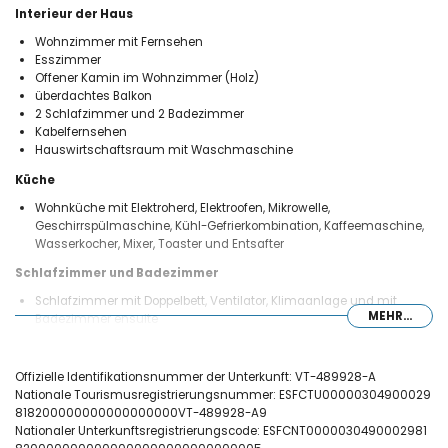
Interieur der Haus
Wohnzimmer mit Fernsehen
Esszimmer
Offener Kamin im Wohnzimmer (Holz)
überdachtes Balkon
2 Schlafzimmer und 2 Badezimmer
Kabelfernsehen
Hauswirtschaftsraum mit Waschmaschine
Küche
Wohnküche mit Elektroherd, Elektroofen, Mikrowelle,
Geschirrspülmaschine, Kühl-Gefrierkombination, Kaffeemaschine,
Wasserkocher, Mixer, Toaster und Entsafter
Schlafzimmer und Badezimmer
Schlafzimmer mit Doppelbett, Ventilator, Klimaanlage und mit
MEHR...
Badezimmer ensuite
Schlafzimmer mit 2 Einzelbetten (von 190 x 90cm), Ventilator und
Klimaanlage
ensuite Badezimmer mit Einzelwaschbecken, Dusche und Toilette
Offizielle Identifikationsnummer der Unterkunft: VT-489928-A
Badezimmer mit Einzelwaschbecken, Dusche und Toilette
Nationale Tourismusregistrierungsnummer: ESFCTU00000304900029
818200000000000000000VT-489928-A9
Aussen
Nationaler Unterkunftsregistrierungscode: ESFCNT0000030490002981