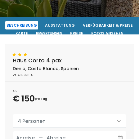
BESCHREIBUNG
AUSSTATTUNG
VERFÜGBARKEIT & PREISE
KARTE
BEWERTUNGEN
PREISE
FOTOS ANSEHEN
KONTAKT
RESERVIERUNG
Haus Corto 4 pax
Denia, Costa Blanca, Spanien
VT-489928-A
Ab
€ 150
pro Tag
4 Personen