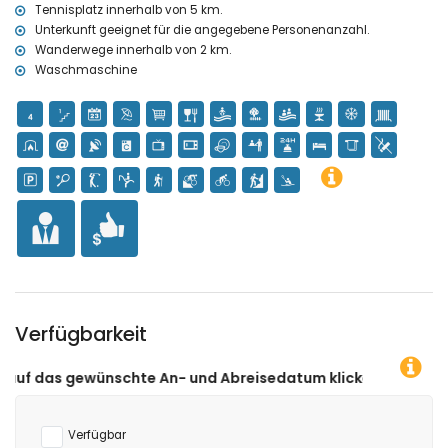
Tennis, Golf (La Sella Golf), Pferdesport, Wandern, Mountainbiking
Tennisplatz innerhalb von 5 km.
und Klettern (innerhalb von 5 Kilometern der Haus)
Unterkunft geeignet für die angegebene Personenanzahl.
Kanusport, Kajaksport, Angeln und Tauchen (innerhalb von 10
Wanderwege innerhalb von 2 km.
Kilometern der Haus)
Waschmaschine
Verfügbarkeit
te An- und Abreisedatum klicken!
Verfügbar