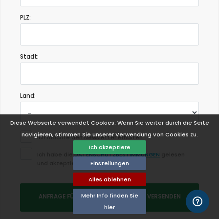
PLZ:
Stadt:
Land:
Diese Webseite verwendet Cookies. Wenn Sie weiter durch die Seite
navigieren, stimmen Sie unserer Verwendung von Cookies zu.
Ich möchte den Newsletter erhalten.
Ich akzeptiere
Ich habe die
DATENSCHUTZBESTIMMUNGEN
gelesen
und akzeptiere sie.
Einstellungen
Alles ablehnen
Mehr Info finden Sie
ANFRAGE FÜR MEHR INFORMATIONEN VERSENDEN
hier