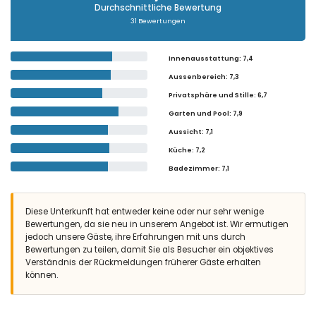
Durchschnittliche Bewertung
31 Bewertungen
Innenausstattung
: 7,4
Aussenbereich
: 7,3
Privatsphäre und Stille
: 6,7
Garten und Pool
: 7,9
Aussicht
: 7,1
Küche
: 7,2
Badezimmer
: 7,1
Diese Unterkunft hat entweder keine oder nur sehr wenige
Bewertungen, da sie neu in unserem Angebot ist. Wir ermutigen
jedoch unsere Gäste, ihre Erfahrungen mit uns durch
Bewertungen zu teilen, damit Sie als Besucher ein objektives
Verständnis der Rückmeldungen früherer Gäste erhalten
können.