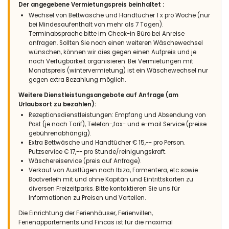
Der angegebene Vermietungspreis beinhaltet :
Wechsel von Bettwäsche und Handtücher 1 x pro Woche (nur
bei Mindesaufenthalt von mehr als 7 Tagen).
Terminabsprache bitte im Check-in Büro bei Anreise
anfragen. Sollten Sie noch einen weiteren Wäschewechsel
wünschen, können wir dies gegen einen Aufpreis und je
nach Verfügbarkeit organisieren. Bei Vermietungen mit
Monatspreis (wintervermietung) ist ein Wäschewechsel nur
gegen extra Bezahlung möglich.
Weitere Dienstleistungsangebote auf Anfrage (am
Urlaubsort zu bezahlen):
Rezeptionsdienstleistungen: Empfang und Absendung von
Post (je nach Tarif), Telefon-,fax- und e-mail Service (preise
gebührenabhängig).
Extra Bettwäsche und Handtücher € 15,-- pro Person.
Putzservice € 17,-- pro Stunde/reinigungskraft.
Wäschereiservice (preis auf Anfrage).
Verkauf von Ausflügen nach Ibiza, Formentera, etc sowie
Bootverleih mit und ohne Kapitän und Eintrittskarten zu
diversen Freizeitparks. Bitte kontaktieren Sie uns für
Informationen zu Preisen und Vorteilen.
Die Einrichtung der Ferienhäuser, Ferienvillen,
Ferienappartements und Fincas ist für die maximal