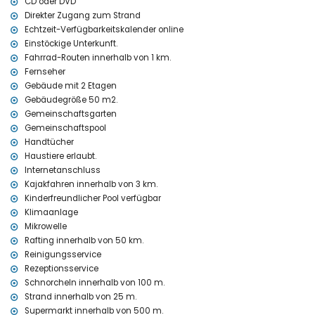
CD oder DVD
Ausstattungen und Dienstleistungen gegen Aufpreis
Direkter Zugang zum Strand
Echtzeit-Verfügbarkeitskalender online
Reinigungsservice und Wäscheservice
Einstöckige Unterkunft.
mit Klimaanlage
Fahrrad-Routen innerhalb von 1 km.
Kinderbett/Babybett (auf Anfrage)
Fernseher
Unterhaltung und Freizeitaktivitäten für Ihren Urlaub in Denia,
Gebäude mit 2 Etagen
Costa Blanca
Gebäudegröße 50 m2.
Bar (innerhalb von 500 Metern vom Haus)
Gemeinschaftsgarten
Diskothek und Nachtclub (innerhalb von 5 Kilometern vom Haus)
Gemeinschaftspool
Handtücher
Sehenswürdigkeiten und Kultur in Denia, Costa Blanca
Haustiere erlaubt.
Schloss (Denia) (innerhalb von 5 Kilometern von der Unterkunft)
Internetanschluss
Kajakfahren innerhalb von 3 km.
Sport
Kinderfreundlicher Pool verfügbar
Radfahren, Angeln und Schnorcheln (innerhalb von 1000 Metern
Klimaanlage
von der Wohnung)
Mikrowelle
Tennis, Kajakfahren, Tauchen, Surfen und Windsurfen (innerhalb
Rafting innerhalb von 50 km.
von 5 Kilometern von der Wohnung)
Reinigungsservice
Reiten (innerhalb von 10 Kilometern von der Wohnung)
Rezeptionsservice
Rafting (innerhalb von 50 Kilometern von der Wohnung)
Schnorcheln innerhalb von 100 m.
Strand innerhalb von 25 m.
Supermarkt innerhalb von 500 m.