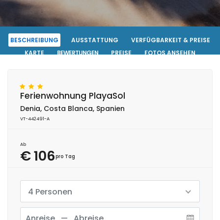
BESCHREIBUNG
AUSSTATTUNG
VERFÜGBARKEIT & PREISE
KARTE
BEWERTUNGEN
PREISE
FOTOS ANSEHEN
KONTAKT
RESERVIERUNG
Ferienwohnung PlayaSol
Denia, Costa Blanca, Spanien
VT-442491-A
Ab
€ 106
pro Tag
4 Personen