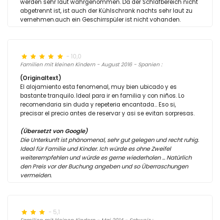
werden sehr laut wahrgenommen. Da der Schlafbereich nicht
abgetrennt ist, ist auch der Kühlschrank nachts sehr laut zu
vernehmen.auch ein Geschirrspüler ist nicht vohanden.
- 10,0
Familien mit kleinen Kindern - August 2016 - Spanien :
(Originaltext)
El alojamiento esta fenomenal, muy bien ubicado y es
bastante tranquilo. Ideal para ir en familia y con niños. Lo
recomendaria sin duda y repeteria encantada... Eso si,
precisar el precio antes de reservar y asi se evitan sorpresas.
(Übersetzt von Google)
Die Unterkunft ist phänomenal, sehr gut gelegen und recht ruhig.
Ideal für Familie und Kinder. Ich würde es ohne Zweifel
weiterempfehlen und würde es gerne wiederholen ... Natürlich
den Preis vor der Buchung angeben und so Überraschungen
vermeiden.
- 5,1