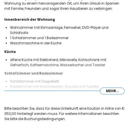
Wohnung zu einem hervorragenden Ort, um Ihren Urlaub in Spanien
mit Familie, Freunden und sogar Ihren Haustieren zu verbringen.
Innenbereich der Wohnung
Wohnzimmer mit Klimaanlage, Fernseher, DVD-Player und
Schlafsofa
1 Schlafzimmer und 1 Badezimmer
Waschmaschine in der Küche
Küche
offene Küche mit Elektroherd, Mikrowelle, Kühlschrank mit
Gefrierfach, Kaffeemaschine, Wasserkocher und Toaster
Schlafzimmer und Badezimmer
Schlafzimmer mit Doppelbett
Badezimmer mit Waschbecken, Dusche und Toilette
MEHR...
Außenbereich der Wohnung
eingezäuntes Grundstück
gemeinsamer, nierenförmiger Pool mit den Maßen 12 m x 5 m
Bitte beachten Sie, dass für diese Unterkunft eine Kaution in Höhe von €
Kinderschwimmbecken
350,00 hinterlegt werden muss. Für weitere Informationen beachten
gemeinschaftlicher Garten mit Rasen und Bäumen
Sie bitte die Buchungsbedingungen.
Terrasse