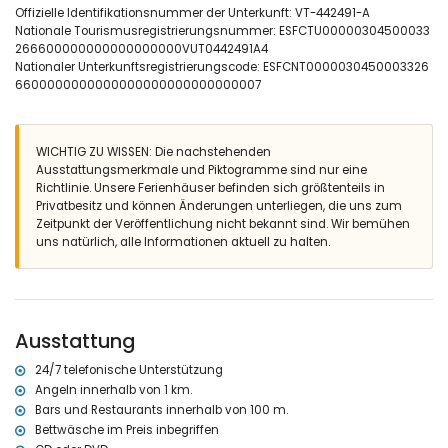
Außendusche
Offizielle Identifikationsnummer der Unterkunft: VT-442491-A
Essbereich im Freien
Nationale Tourismusregistrierungsnummer: ESFCTU00000304500033
gemeinschaftlicher Parkplatz
266600000000000000000VUT0442491A4
Weitere Informationen
Nationaler Unterkunftsregistrierungscode: ESFCNT0000030450003326
6600000000000000000000000000007
Nächste Stadt: Denia (innerhalb von 1000 Metern von der
Wohnung)
direkter Zugang zum Strand (Los Albaranes)
Nächster Hafen: Denia (innerhalb von 500 Metern von der
WICHTIG ZU WISSEN: Die nachstehenden
Wohnung)
Ausstattungsmerkmale und Piktogramme sind nur eine
Nächster Flughafen: Valencia (innerhalb von 100 Kilometern von
Richtlinie. Unsere Ferienhäuser befinden sich größtenteils in
der Wohnung)
Privatbesitz und können Änderungen unterliegen, die uns zum
Zweitnächster Flughafen: Alicante (innerhalb von 100 Kilometern
Zeitpunkt der Veröffentlichung nicht bekannt sind. Wir bemühen
von der Wohnung)
uns natürlich, alle Informationen aktuell zu halten.
Öffentliche Verkehrsmittel in der Nähe: Bus innerhalb von 500
Metern und Zug innerhalb von 2 Kilometern
Haustiere erlaubt
Die Unterkunft eignet sich sehr gut für Familien mit Kindern
Ausstattung
Ausstattungen und Dienstleistungen, die im Mietpreis der
Wohnung enthalten sind
24/7 telefonische Unterstützung
Internet (WiFi)
Angeln innerhalb von 1 km.
Bügeleisen und Bügelbrett
Bars und Restaurants innerhalb von 100 m.
Bettwäsche und Handtücher
Bettwäsche im Preis inbegriffen
Rezeption und 24-Stunden-Notdienst