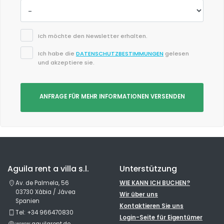
Ich möchte den Newsletter erhalten.
Ich habe die
DATENSCHUTZBESTIMMUNGEN
gelesen
und akzeptiere sie.
ANFRAGE FÜR MEHR INFORMATIONEN VERSENDEN
Aguila rent a villa s.l.
Unterstützung
Av. de Palmela, 56
WIE KANN ICH BUCHEN?
03730 Xàbia / Jávea
Wir über uns
Spanien
Kontaktieren Sie uns
Tel: +34 966470830
Login-Seite für Eigentümer
www.aguilarent.de