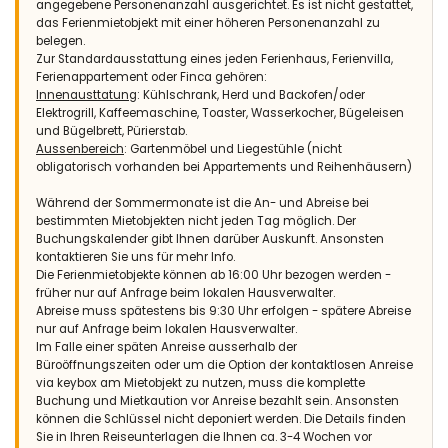
angegebene Personenanzahl ausgerichtet. Es ist nicht gestattet,
das Ferienmietobjekt mit einer höheren Personenanzahl zu
belegen.
Zur Standardausstattung eines jeden Ferienhaus, Ferienvilla,
Ferienappartement oder Finca gehören:
Innenausttatung
: Kühlschrank, Herd und Backofen/oder
Elektrogrill, Kaffeemaschine, Toaster, Wasserkocher, Bügeleisen
und Bügelbrett, Pürierstab.
Aussenbereich
: Gartenmöbel und Liegestühle (nicht
obligatorisch vorhanden bei Appartements und Reihenhäusern)
Während der Sommermonate ist die An- und Abreise bei
bestimmten Mietobjekten nicht jeden Tag möglich. Der
Buchungskalender gibt Ihnen darüber Auskunft. Ansonsten
kontaktieren Sie uns für mehr Info.
Die Ferienmietobjekte können ab 16:00 Uhr bezogen werden -
früher nur auf Anfrage beim lokalen Hausverwalter.
Abreise muss spätestens bis 9:30 Uhr erfolgen - spätere Abreise
nur auf Anfrage beim lokalen Hausverwalter.
Im Falle einer späten Anreise ausserhalb der
Büroöffnungszeiten oder um die Option der kontaktlosen Anreise
via keybox am Mietobjekt zu nutzen, muss die komplette
Buchung und Mietkaution vor Anreise bezahlt sein. Ansonsten
können die Schlüssel nicht deponiert werden. Die Details finden
Sie in Ihren Reiseunterlagen die Ihnen ca. 3-4 Wochen vor