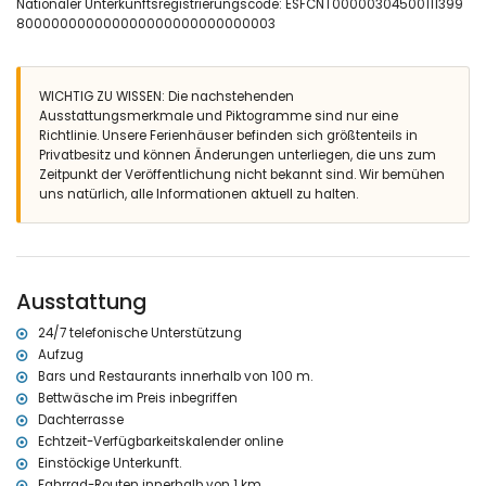
Nationaler Unterkunftsregistrierungscode: ESFCNT00000304500111399
lagunenförmiger Gemeinschaftspool
800000000000000000000000000003
gemeinschaftlicher Garten mit Rasen und Bäumen
2 Terrassen
Grill
Außenbereich mit Sitzgelegenheit und Essbereich
WICHTIG ZU WISSEN: Die nachstehenden
2 gemeinschaftliche, überdachte Parkplätze
Ausstattungsmerkmale und Piktogramme sind nur eine
Dachterrasse
Richtlinie. Unsere Ferienhäuser befinden sich größtenteils in
Privatbesitz und können Änderungen unterliegen, die uns zum
Weitere Informationen
Zeitpunkt der Veröffentlichung nicht bekannt sind. Wir bemühen
nächste Stadt: El Verger (innerhalb von 5 Kilometern vom
uns natürlich, alle Informationen aktuell zu halten.
Apartment)
nächster Strand: Santa Ana / Les Deveses (innerhalb von 100
Metern vom Apartment)
nächster Hafen: Hafen von Denia (innerhalb von 15 Kilometern vom
Apartment)
Ausstattung
nächster Flughafen: Valencia (innerhalb von 100 Kilometern vom
Apartment)
24/7 telefonische Unterstützung
zweiter nächster Flughafen: Alicante (> 100 Kilometer)
Aufzug
öffentliche Verkehrsanbindung in der Nähe: Bus innerhalb von 100
Bars und Restaurants innerhalb von 100 m.
Metern und Zug innerhalb von 50 Kilometern
Bettwäsche im Preis inbegriffen
Rauchen nicht erlaubt
Dachterrasse
Haustiere sind nicht erlaubt
Echtzeit-Verfügbarkeitskalender online
Das Gebäude, in dem sich die Unterkunft befindet, verfügt über
Einstöckige Unterkunft.
einen Aufzug.
Die Unterkunft ist sehr gut für Familien mit Kindern geeignet.
Fahrrad-Routen innerhalb von 1 km.