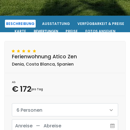
BESCHREIBUNG
AUSSTATTUNG
VERFÜGBARKEIT & PREISE
KARTE
BEWERTUNGEN
PREISE
FOTOS ANSEHEN
KONTAKT
RESERVIERUNG
Ferienwohnung Atico Zen
Denia, Costa Blanca, Spanien
Ab
€ 172
pro Tag
6 Personen