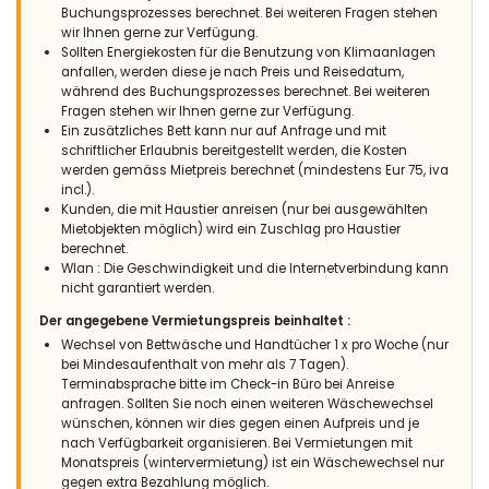
Buchungsprozesses berechnet. Bei weiteren Fragen stehen
wir Ihnen gerne zur Verfügung.
Sollten Energiekosten für die Benutzung von Klimaanlagen
anfallen, werden diese je nach Preis und Reisedatum,
während des Buchungsprozesses berechnet. Bei weiteren
Fragen stehen wir Ihnen gerne zur Verfügung.
Ein zusätzliches Bett kann nur auf Anfrage und mit
schriftlicher Erlaubnis bereitgestellt werden, die Kosten
werden gemäss Mietpreis berechnet (mindestens Eur 75, iva
incl.).
Kunden, die mit Haustier anreisen (nur bei ausgewählten
Mietobjekten möglich) wird ein Zuschlag pro Haustier
berechnet.
Wlan : Die Geschwindigkeit und die Internetverbindung kann
nicht garantiert werden.
Der angegebene Vermietungspreis beinhaltet :
Wechsel von Bettwäsche und Handtücher 1 x pro Woche (nur
bei Mindesaufenthalt von mehr als 7 Tagen).
Terminabsprache bitte im Check-in Büro bei Anreise
anfragen. Sollten Sie noch einen weiteren Wäschewechsel
wünschen, können wir dies gegen einen Aufpreis und je
nach Verfügbarkeit organisieren. Bei Vermietungen mit
Monatspreis (wintervermietung) ist ein Wäschewechsel nur
gegen extra Bezahlung möglich.