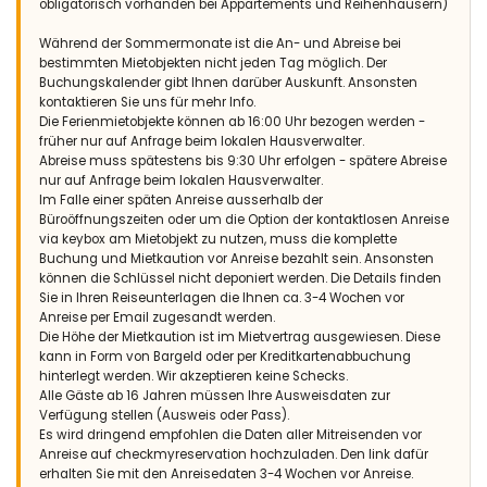
obligatorisch vorhanden bei Appartements und Reihenhäusern)
Während der Sommermonate ist die An- und Abreise bei
bestimmten Mietobjekten nicht jeden Tag möglich. Der
Buchungskalender gibt Ihnen darüber Auskunft. Ansonsten
kontaktieren Sie uns für mehr Info.
Die Ferienmietobjekte können ab 16:00 Uhr bezogen werden -
früher nur auf Anfrage beim lokalen Hausverwalter.
Abreise muss spätestens bis 9:30 Uhr erfolgen - spätere Abreise
nur auf Anfrage beim lokalen Hausverwalter.
Im Falle einer späten Anreise ausserhalb der
Büroöffnungszeiten oder um die Option der kontaktlosen Anreise
via keybox am Mietobjekt zu nutzen, muss die komplette
Buchung und Mietkaution vor Anreise bezahlt sein. Ansonsten
können die Schlüssel nicht deponiert werden. Die Details finden
Sie in Ihren Reiseunterlagen die Ihnen ca. 3-4 Wochen vor
Anreise per Email zugesandt werden.
Die Höhe der Mietkaution ist im Mietvertrag ausgewiesen. Diese
kann in Form von Bargeld oder per Kreditkartenabbuchung
hinterlegt werden. Wir akzeptieren keine Schecks.
Alle Gäste ab 16 Jahren müssen Ihre Ausweisdaten zur
Verfügung stellen (Ausweis oder Pass).
Es wird dringend empfohlen die Daten aller Mitreisenden vor
Anreise auf checkmyreservation hochzuladen. Den link dafür
erhalten Sie mit den Anreisedaten 3-4 Wochen vor Anreise.