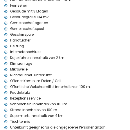
Fernseher
Private Einrichtungen und Dienstleistungen, die im Mietpreis
Gebäude mit 3 Etagen
enthalten sind
Gebäudegröße 104 m2.
Internet (WiFi)
Gemeinschaftsgarten
Bettwäsche und Handtücher
Gemeinschaftspool
Rezeptionsservice und 24-Stunden-Notdienst
Geschirrspüler
Tischtennis
Handtücher
Heizung
Heizung
Gemeinschaftliche Einrichtungen / Dienstleistungen
Internetanschluss
Kajakfahren innerhalb von 2 km.
Paddelplatz
Klimaanlage
Private Einrichtungen und Dienstleistungen gegen Aufpreis
Mikrowelle
Nichtraucher-Unterkunft
Kinderbett/Gitterbett (auf Anfrage)
Offener Kamin im Freien / Grill
Unterhaltung und Freizeitaktivitäten für Ihren Urlaub in Denia,
Öffentliche Verkehrsmittel innerhalb von 100 m.
Costa Blanca
Paddelplatz
Bar (innerhalb von 500 Metern vom Haus)
Rezeptionsservice
Schnorcheln innerhalb von 100 m.
Sehenswürdigkeiten und Kultur in Denia, Costa Blanca
Strand innerhalb von 100 m.
Kirche (innerhalb von 10 Kilometern von der Unterkunft)
Supermarkt innerhalb von 4 km.
Musik (Spielzeugmuseum) und Schloss (Schloss Denia) (innerhalb
Tischtennis
von 25 Kilometern von der Unterkunft)
Unterkunft geeignet für die angegebene Personenanzahl.