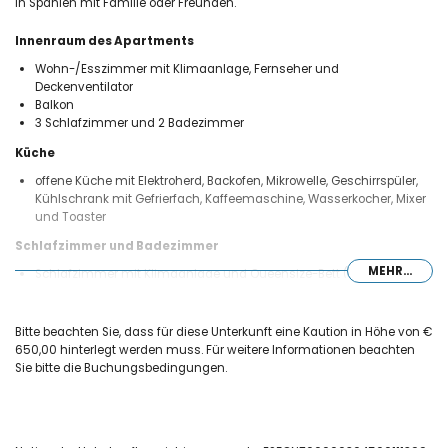
in Spanien mit Familie oder Freunden.
Innenraum des Apartments
Wohn-/Esszimmer mit Klimaanlage, Fernseher und
Deckenventilator
Balkon
3 Schlafzimmer und 2 Badezimmer
Küche
offene Küche mit Elektroherd, Backofen, Mikrowelle, Geschirrspüler,
Kühlschrank mit Gefrierfach, Kaffeemaschine, Wasserkocher, Mixer
und Toaster
Schlafzimmer und Badezimmer
MEHR...
Schlafzimmer mit Klimaanlage und Queensize-Bett (200 x 160 cm)
sowie eigenem Badezimmer
Schlafzimmer mit Klimaanlage und Doppelbett (190 x 135 cm)
Schlafzimmer mit Klimaanlage und 2 Einzelbetten (200 x 90 cm)
Bitte beachten Sie, dass für diese Unterkunft eine Kaution in Höhe von €
Eigenes Badezimmer mit Waschbecken, Dusche, WC und
650,00 hinterlegt werden muss. Für weitere Informationen beachten
Haartrockner
Sie bitte die Buchungsbedingungen.
Badezimmer mit Waschbecken, Dusche und WC
Außenbereich des Apartments
eingezäuntes Grundstück