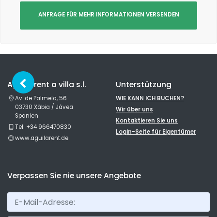
ANFRAGE FÜR MEHR INFORMATIONEN VERSENDEN
Aguila rent a villa s.l.
Unterstützung
Av. de Palmela, 56
WIE KANN ICH BUCHEN?
03730 Xàbia / Jávea
Wir über uns
Spanien
Kontaktieren Sie uns
Tel: +34 966470830
Login-Seite für Eigentümer
www.aguilarent.de
Verpassen Sie nie unsere Angebote