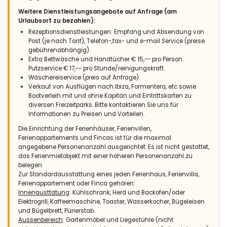
Weitere Dienstleistungsangebote auf Anfrage (am
Urlaubsort zu bezahlen):
Rezeptionsdienstleistungen: Empfang und Absendung von
Post (je nach Tarif), Telefon-,fax- und e-mail Service (preise
gebührenabhängig).
Extra Bettwäsche und Handtücher € 15,-- pro Person.
Putzservice € 17,-- pro Stunde/reinigungskraft.
Wäschereiservice (preis auf Anfrage).
Verkauf von Ausflügen nach Ibiza, Formentera, etc sowie
Bootverleih mit und ohne Kapitän und Eintrittskarten zu
diversen Freizeitparks. Bitte kontaktieren Sie uns für
Informationen zu Preisen und Vorteilen.
Die Einrichtung der Ferienhäuser, Ferienvillen,
Ferienappartements und Fincas ist für die maximal
angegebene Personenanzahl ausgerichtet. Es ist nicht gestattet,
das Ferienmietobjekt mit einer höheren Personenanzahl zu
belegen.
Zur Standardausstattung eines jeden Ferienhaus, Ferienvilla,
Ferienappartement oder Finca gehören:
Innenausttatung
: Kühlschrank, Herd und Backofen/oder
Elektrogrill, Kaffeemaschine, Toaster, Wasserkocher, Bügeleisen
und Bügelbrett, Pürierstab.
Aussenbereich
: Gartenmöbel und Liegestühle (nicht