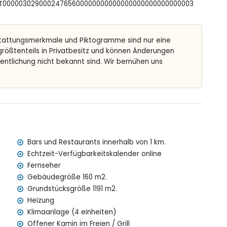
FCNT00000302900024765600000000000000000000000000003
tattungsmerkmale und Piktogramme sind nur eine
 größtenteils in Privatbesitz und können Änderungen
er Villa
fentlichung nicht bekannt sind. Wir bemühen uns
0 Metern von der Villa)
alb von 100 Kilometern von der Villa)
> 100 Kilometer)
n mit Kindern
preis der Villa enthalten sind
Bars und Restaurants innerhalb von 1 km.
Echtzeit-Verfügbarkeitskalender online
Fernseher
Gebäudegröße 160 m2.
preis
Grundstücksgröße 1191 m2.
Heizung
Klimaanlage (4 einheiten)
Offener Kamin im Freien / Grill