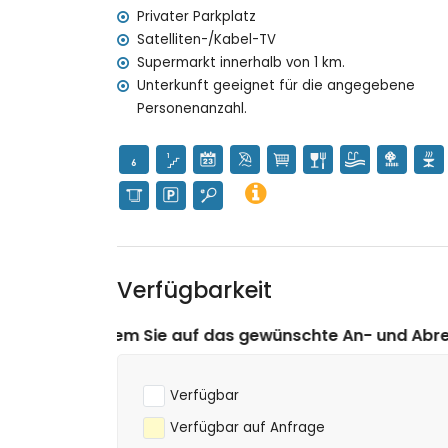
Sportmöglichkeiten
Privater Parkplatz
Tennis (innerhalb von 1000 Metern von der Vill
Satelliten-/Kabel-TV
Golf (innerhalb von 10 Kilometern von der Villa
Supermarkt innerhalb von 1 km.
Unterkunft geeignet für die angegebene
Personenanzahl.
Verfügbarkeit
f das gewünschte An- und Abreisedatum klicken!
Verfügbar
Verfügbar auf Anfrage