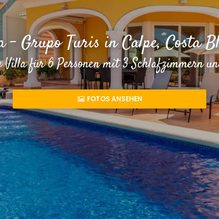
a - Grupo Turis in Calpe, Costa B
 Villa für 6 Personen mit 3 Schlafzimmern 
FOTOS ANSEHEN