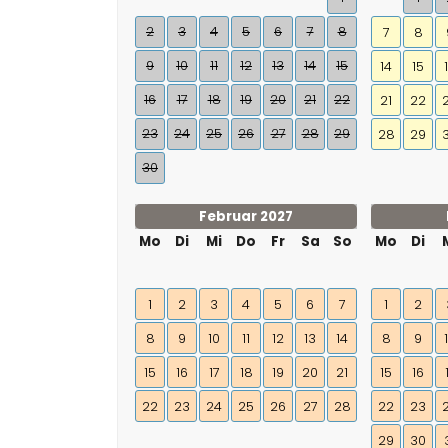
2
3
4
5
6
7
8
7
8
9
10
11
12
13
14
15
14
15
16
17
18
19
20
21
22
21
22
23
24
25
26
27
28
29
28
29
30
Februar 2027
Mo
Di
Mi
Do
Fr
Sa
So
Mo
Di
1
2
3
4
5
6
7
1
2
8
9
10
11
12
13
14
8
9
15
16
17
18
19
20
21
15
16
22
23
24
25
26
27
28
22
23
29
30