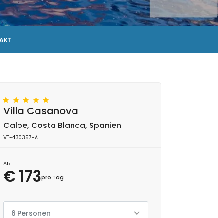
AKT
Villa Casanova
Calpe, Costa Blanca, Spanien
VT-430357-A
Ab
€ 173
pro Tag
6 Personen