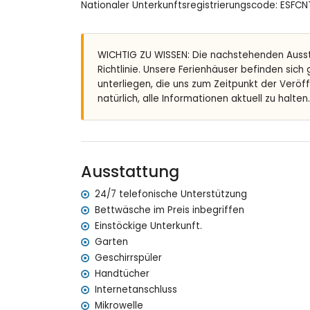
Nationaler Unterkunftsregistrierungscode: ES
Außendusche
privater überdachter Parkplatz
Weitere Informationen
WICHTIG ZU WISSEN: Die nachstehenden Auss
Richtlinie. Unsere Ferienhäuser befinden sich
Nächste Stadt innerhalb von 1000 Metern von d
unterliegen, die uns zum Zeitpunkt der Veröf
Nächster Strand: Arenal-Bol (innerhalb von 100
natürlich, alle Informationen aktuell zu halten.
Nächster Flughafen: El Altet (Alicante) (innerh
Zweitnächster Flughafen: Manises (Valencia) (
Haustiere sind nicht erlaubt
Die Unterkunft eignet sich sehr gut für Familie
Ausstattung und Dienstleistungen, die im Miet
Ausstattung
Internet (WiFi)
24/7 telefonische Unterstützung
Bügeleisen und Bügelbrett
Bettwäsche im Preis inbegriffen
Bettwäsche und Handtücher
Einstöckige Unterkunft.
24-Stunden-Notdienst
Garten
Ausstattung und Dienstleistungen gegen Auf
Geschirrspüler
Handtücher
Zentralheizung und Klimaanlage
Internetanschluss
Kinderbett (auf Anfrage)
Mikrowelle