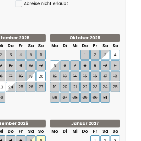
Abreise nicht erlaubt
tember 2026
Oktober 2026
Mi
Do
Fr
Sa
So
Mo
Di
Mi
Do
Fr
Sa
So
2
3
4
5
6
1
2
3
4
9
10
11
12
13
6
7
8
9
10
11
5
16
17
18
12
13
14
15
16
17
18
19
20
25
26
27
19
20
21
22
23
24
25
23
24
30
26
27
28
29
30
31
zember 2026
Januar 2027
Mi
Do
Fr
Sa
So
Mo
Di
Mi
Do
Fr
Sa
So
2
3
4
5
6
1
2
3