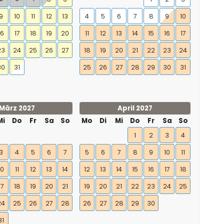
9
10
11
12
13
4
5
6
7
8
9
10
16
17
18
19
20
11
12
13
14
15
16
17
23
24
25
26
27
18
19
20
21
22
23
24
30
31
25
26
27
28
29
30
31
März 2027
April 2027
Mi
Do
Fr
Sa
So
Mo
Di
Mi
Do
Fr
Sa
So
1
2
3
4
3
4
5
6
7
5
6
7
8
9
10
11
10
11
12
13
14
12
13
14
15
16
17
18
17
18
19
20
21
19
20
21
22
23
24
25
24
25
26
27
28
26
27
28
29
30
31