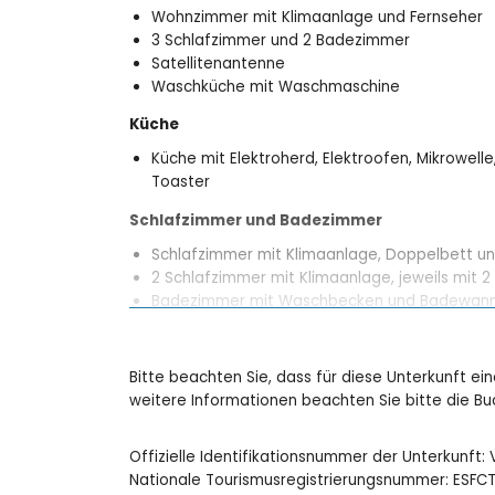
Wohnzimmer mit Klimaanlage und Fernseher
3 Schlafzimmer und 2 Badezimmer
Satellitenantenne
Waschküche mit Waschmaschine
Küche
Küche mit Elektroherd, Elektroofen, Mikrowelle
Toaster
Schlafzimmer und Badezimmer
Schlafzimmer mit Klimaanlage, Doppelbett u
2 Schlafzimmer mit Klimaanlage, jeweils mit 2
Badezimmer mit Waschbecken und Badewan
Badezimmer mit Waschbecken und Dusche
Außenbereich der Villa
Bitte beachten Sie, dass für diese Unterkunft ei
großes und eingezäuntes Grundstück
weitere Informationen beachten Sie bitte die 
privater Pool mit den Maßen 8m x 4m
Garten mit Bäumen
Offizielle Identifikationsnummer der Unterkunft
2 Terrassen, von denen eine überdacht ist
Nationale Tourismusregistrierungsnummer: ES
Grill