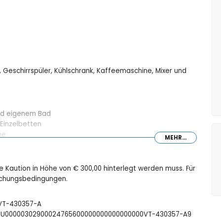
, Geschirrspüler, Kühlschrank, Kaffeemaschine, Mixer und
nd eigenem Bad
 Einzelbetten
ne
MEHR...
ne Kaution in Höhe von € 300,00 hinterlegt werden muss. Für
Buchungsbedingungen.
: VT-430357-A
FCTU00000302900024765600000000000000000VT-430357-A9