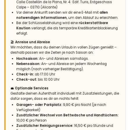
Calle Castellón de la Plana, Nr. 4 · Edif. Turis, Erdgeschoss
einfach eingerichtet.
Calpe – 03710 (Alicante)
Vor deiner Ankunft senden wir dir eine E-Mail mit
allen
notwendigen Informationen
, um den Ablauf zu erleichtern.
Bei der Schlüsselabholung wird eine
rückerstattbare
- 9,1
Kaution
verlangt, die als temporäre Kreditkartenblockierung
- September 2023 - Schweiz :
erfolgt.
Sehr empfehlenswert
🏖️
Anreise und Abreise
Wir möchten, dass du deinen Urlaub in vollen Zügen genießt –
deshalb passen wir die Zeiten je nach Saison an:
Admin-Antwort:
Thanks Mr. Camenisch, We are glad that you
Hochsaison:
An- und Abreisen samstags.
enjoyed the apartment. Best regards, Grupo Turis Alquileres.
Nebensaison:
An- und Abreise an jedem Wochentag
möglich (nach vorheriger Bestätigung).
Admin-Antwort (Übersetzt von Google):
Check-in:
ab 17:00 Uhr
Danke, Herr Camenisch. Wir freuen uns, dass Ihnen das
Check-out:
bis 10:00 Uhr
Apartment gefallen hat. Mit freundlichen Grüßen, Grupo Turis
Alquileres.
💼
Optionale Services
Gestalte deinen Aufenthalt individuell mit Zusatzleistungen, die
dafür sorgen, dass es dir an nichts fehlt:
Garagen- oder Parkplatz:
9,90 € pro Nacht (je nach
- 10,0
Verfügbarkeit)
Familien mit älteren Kindern - August 2023 - Spanien :
Zusätzlicher Wechsel von Bettwäsche und Handtüchern:
10,00 € pro Person
(Originaltext)
Zusätzlicher Reinigungsservice:
16,50 € pro Stunde und
Lo aconsejamos,,vistas inmejorables,limpieza y personal muy