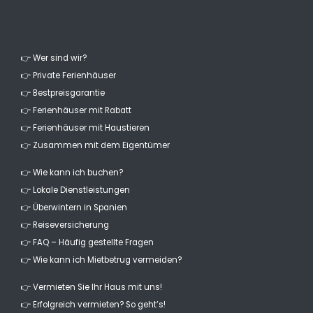
(Übersetzt von Google)
Gute Lage Atemberaubende Aussicht Gute Größe Wohnung
👉 Wer sind wir?
- 8,3
👉 Private Ferienhäuser
Familien mit kleinen Kindern - Juli 2021 - Belgien :
👉 Bestpreisgarantie
(Originaltext)
👉 Ferienhäuser mit Rabatt
Profitez de la vue exceptionnelle!
👉 Ferienhäuser mit Haustieren
(Übersetzt von Google)
👉 Zusammen mit dem Eigentümer
Genießen Sie die außergewöhnliche Aussicht!
👉 Wie kann ich buchen?
👉 Lokale Dienstleistungen
- 10,0
👉 Überwintern in Spanien
Junge Paare - August 2019 - Deutschland :
👉 Reiseversicherung
Die Unterkunft ist sehr schön. Modern ausgestattet. Man hat
👉 FAQ – Häufig gestellte Fragen
einen tollen Ausblick auf's Mehr und den Berg. Einfach toll!
👉 Wie kann ich Mietbetrug vermeiden?
Vielen Dank an das Grupo Turis Team für die ganz nette
Betreuung.
👉 Vermieten Sie Ihr Haus mit uns!
👉 Erfolgreich vermieten? So geht’s!