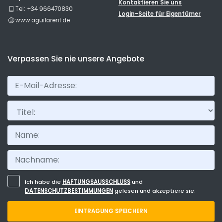
Kontaktieren Sie uns
and walking distance to all restaurants, with beach on the
Tel: +34 966470830
Login-Seite für Eigentümer
doorstep. You do not need a car, just take the Benniconnect
www.aguilarent.de
from the airport.
(Übersetzt von Google)
Wir waren ungefähr 8 Mal in Calpe und dieses Apartment war
Verpassen Sie nie unsere Angebote
das beste, in dem wir je übernachtet haben. Wunderbare Lage,
spektakuläre Aussicht. Gut ausgestattetes Apartment mit allem,
was man für einen komfortablen Aufenthalt braucht. Toller,
effizienter Service von der Vermietungsfirma. Erwähnenswert ist
nur, dass es am Poolbereich keine Sonnenliegen gab, was
Titel:
ungewöhnlich ist, aber das Apartment hatte einige tragbare
zum Ausleihen. Einfacher Zugang zum Hafen und zu allen
Restaurants zu Fuß erreichbar, mit Strand direkt vor der Haustür.
Sie brauchen kein Auto, nehmen Sie einfach den Benniconnect
vom Flughafen.
- 7,3
Ich habe die
HAFTUNGSAUSSCHLUSS
und
Junge Paare - April 2022 - Vereinigtes Königreich von Gro :
DATENSCHUTZBESTIMMUNGEN
gelesen und akzeptiere sie.
(Originaltext)
Good location Stunning views Good size apartment
EINTRAGUNG SPEICHERN