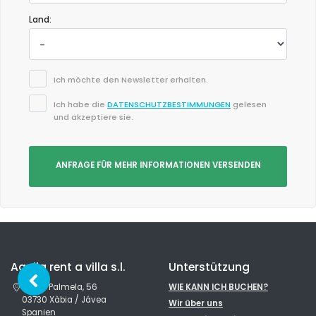
Land:
- 9,6
Ältere Paare - März 2023 - Vereinigtes Königreich von Gro :
(Originaltext)
Enjoy
Ich möchte den Newsletter erhalten.
Great apartment
Ich habe die
DATENSCHUTZBESTIMMUNGEN
gelesen
(Übersetzt von Google)
und akzeptiere sie.
Genießen
Tolle Wohnung
ANFRAGE FÜR MEHR INFORMATIONEN VERSENDEN
- 10,0
Ältere Paare - September 2022 - Vereinigtes Königreich von Gro :
(Originaltext)
We have stayed in Calpe approx 8 times and this apartment
was the best we have stayed in. Wonderful location,
spectacular views. Well-appointed apartment with everything
Aguila rent a villa s.l.
Unterstützung
you need for a comfortable stay. Great efficient service from
Av. de Palmela, 56
WIE KANN ICH BUCHEN?
rental company. Only thing to mention was that there were no
03730 Xàbia / Jávea
sunbeds by the pool area, which is unusual but the apartment
Wir über uns
Spanien
did have some portable ones to borrow. Easy access to port