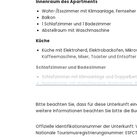
Innenraum des Apartments
Wohn-/Esszimmer mit Klimaanlage, Fernseher
Balkon
1 Schlafzimmer und 1 Badezimmer
Abstellraum mit Waschmaschine
Küche
Küche mit Elektroherd, Elektrobackofen, Mikrow
Kaffeemaschine, Mixer, Toaster und Entsafter
Schlafzimmer und Badezimmer
Schlafzimmer mit Klimaanlage und Doppelbet
Badezimmer mit Waschbecken, Badewanne, Bi
Außenbereich des Apartments
eingezäuntes Grundstück
Bitte beachten Sie, dass für diese Unterkunft ei
lagunenförmiger Gemeinschaftspool
weitere Informationen beachten Sie bitte die 
Kinderschwimmbecken
schöner Garten mit Rasen und Bäumen
Offizielle Identifikationsnummer der Unterkunft
gemeinschaftlicher Garten mit Rasen und B
Nationale Tourismusregistrierungsnummer: ES
Außendusche