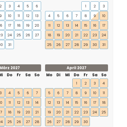
2
3
4
5
6
1
2
3
9
10
11
12
13
4
5
6
7
8
9
10
16
17
18
19
20
11
12
13
14
15
16
17
23
24
25
26
27
18
19
20
21
22
23
24
30
31
25
26
27
28
29
30
31
März 2027
April 2027
Mi
Do
Fr
Sa
So
Mo
Di
Mi
Do
Fr
Sa
So
1
2
3
4
3
4
5
6
7
5
6
7
8
9
10
11
10
11
12
13
14
12
13
14
15
16
17
18
17
18
19
20
21
19
20
21
22
23
24
25
24
25
26
27
28
26
27
28
29
30