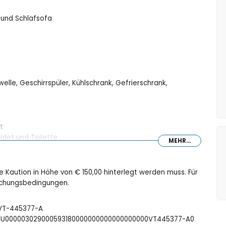
 und Schlafsofa
elle, Geschirrspüler, Kühlschrank, Gefrierschrank,
t
det und Toilette
MEHR...
ne Kaution in Höhe von € 150,00 hinterlegt werden muss. Für
Buchungsbedingungen.
: VT-445377-A
äumen
FCTU000003029000593180000000000000000000VT445377-A0