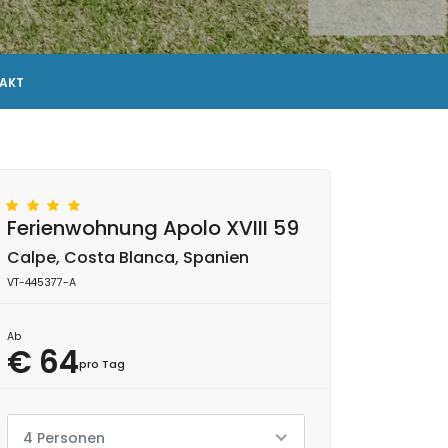
AKT
Ferienwohnung Apolo XVIII 59
Calpe, Costa Blanca, Spanien
VT-445377-A
Ab
€ 64
pro Tag
4 Personen