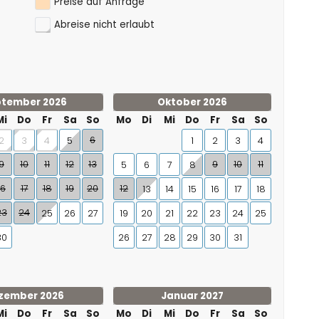
Preise auf Anfrage
Abreise nicht erlaubt
tember 2026
Oktober 2026
Mi
Do
Fr
Sa
So
Mo
Di
Mi
Do
Fr
Sa
So
6
2
3
4
5
1
2
3
4
9
10
11
12
13
9
10
11
5
6
7
8
16
17
18
19
20
12
13
14
15
16
17
18
23
24
25
26
27
19
20
21
22
23
24
25
30
26
27
28
29
30
31
zember 2026
Januar 2027
Mi
Do
Fr
Sa
So
Mo
Di
Mi
Do
Fr
Sa
So