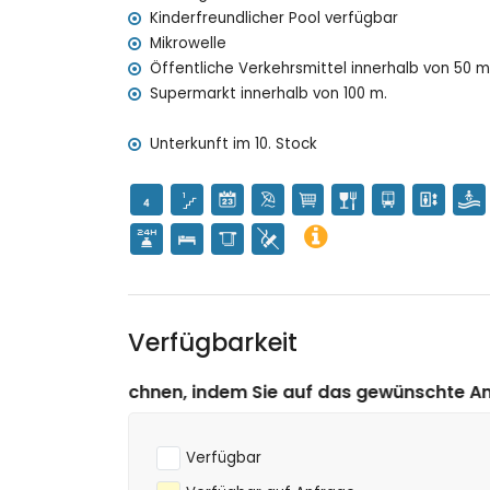
Kinderfreundlicher Pool verfügbar
Unterhaltung und Freizeitaktivitäten für Ihre
Mikrowelle
Promenade (innerhalb von 500 Metern vom H
Öffentliche Verkehrsmittel innerhalb von 50 m
Supermarkt innerhalb von 100 m.
Unterkunft im 10. Stock
Verfügbarkeit
em Sie auf das gewünschte An- und Abreisedatum klick
Verfügbar