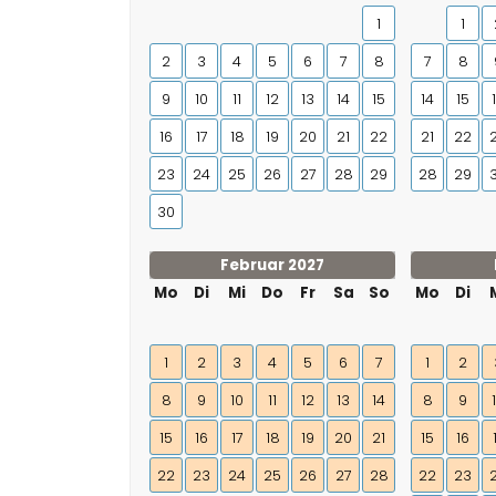
1
1
2
3
4
5
6
7
8
7
8
9
10
11
12
13
14
15
14
15
16
17
18
19
20
21
22
21
22
23
24
25
26
27
28
29
28
29
30
Februar 2027
Mo
Di
Mi
Do
Fr
Sa
So
Mo
Di
1
2
3
4
5
6
7
1
2
8
9
10
11
12
13
14
8
9
15
16
17
18
19
20
21
15
16
22
23
24
25
26
27
28
22
23