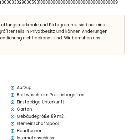
FCNT00000302900059318000000000000000000000000000009
tattungsmerkmale und Piktogramme sind nur eine
 50 Metern vom Apartment)
 größtenteils in Privatbesitz und können Änderungen
rhalb von 100 Kilometern vom Apartment)
fentlichung nicht bekannt sind. Wir bemühen uns
> 100 Kilometer)
 innerhalb von 50 Metern
ndet, verfügt über einen Aufzug.
ndern geeignet.
Mietpreis des Apartments enthalten sind
Aufzug
Bettwäsche im Preis inbegriffen
Einstöckige Unterkunft.
Garten
Gebäudegröße 89 m2.
ufpreis
Gemeinschaftspool
Handtücher
Internetanschluss