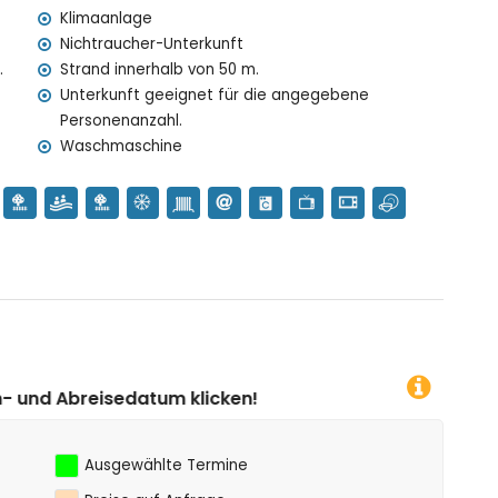
Klimaanlage
n Urlaub in Calpe, Costa Blanca
Nichtraucher-Unterkunft
aus)
.
Strand innerhalb von 50 m.
Unterkunft geeignet für die angegebene
Personenanzahl.
Waschmaschine
en!
Ausgewählte Termine