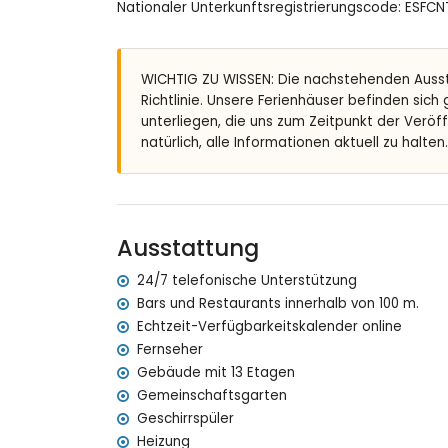
Nationaler Unterkunftsregistrierungscode: ES
gemeinschaftlicher Garagenplatz
Weitere Informationen
WICHTIG ZU WISSEN: Die nachstehenden Auss
nächster Strand: Cantal Roig (innerhalb von
Richtlinie. Unsere Ferienhäuser befinden sich
nächster Flughafen: El Altet (Alicante) (inne
unterliegen, die uns zum Zeitpunkt der Veröf
zweitnächster Flughafen: Manises (Valencia) (
natürlich, alle Informationen aktuell zu halten.
nahegelegene öffentliche Verkehrsmittel: Bus
Rauchen ist nicht erlaubt
Haustiere sind nicht erlaubt
Das Gebäude, in dem sich die Unterkunft befi
Die Unterkunft ist sehr gut für Familien mit Ki
Ausstattung
Ausstattungen und Dienstleistungen, die im 
24/7 telefonische Unterstützung
Internet (Glasfaser)
Bars und Restaurants innerhalb von 100 m.
Bügeleisen und Bügelbrett
Echtzeit-Verfügbarkeitskalender online
Bettwäsche und Handtücher
Fernseher
24-Stunden-Notdienst
Gebäude mit 13 Etagen
Ausstattungen und Dienstleistungen gegen A
Gemeinschaftsgarten
Geschirrspüler
Zentralheizung
Heizung
Kinderbett (auf Anfrage)