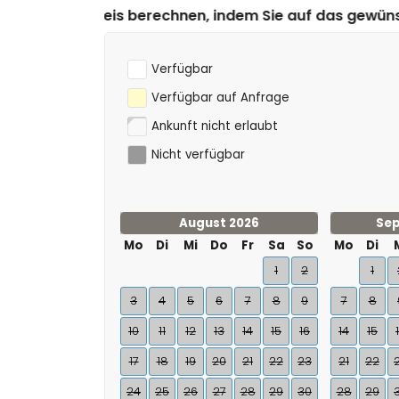
echnen, indem Sie auf das gewünschte An- und Abreise
Verfügbar
Verfügbar auf Anfrage
Ankunft nicht erlaubt
Nicht verfügbar
August 2026
Sep
Mo
Di
Mi
Do
Fr
Sa
So
Mo
Di
1
2
1
3
4
5
6
7
8
9
7
8
10
11
12
13
14
15
16
14
15
17
18
19
20
21
22
23
21
22
24
25
26
27
28
29
30
28
29