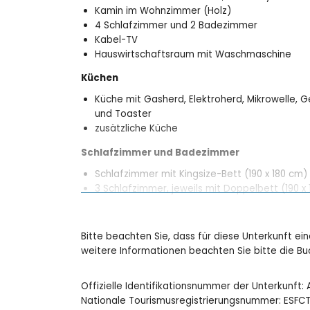
Kamin im Wohnzimmer (Holz)
4 Schlafzimmer und 2 Badezimmer
Kabel-TV
Hauswirtschaftsraum mit Waschmaschine
Küchen
Küche mit Gasherd, Elektroherd, Mikrowelle, 
und Toaster
zusätzliche Küche
Schlafzimmer und Badezimmer
Schlafzimmer mit Kingsize-Bett (190 x 180 cm)
3 Schlafzimmer, jeweils mit Doppelbett (190 x
2 Badezimmer, jeweils mit Einzelwaschbecken
Außenbereich der Villa
Bitte beachten Sie, dass für diese Unterkunft ei
großes Grundstück
weitere Informationen beachten Sie bitte die 
privater Pool mit den Maßen 8m x 5m und 1,8m
wunderschöner Rasen mit Kies und Bäumen
Offizielle Identifikationsnummer der Unterkunft
3 Terrassen, von denen 2 überdacht sind
Nationale Tourismusregistrierungsnummer: ES
Außenküche und Grill