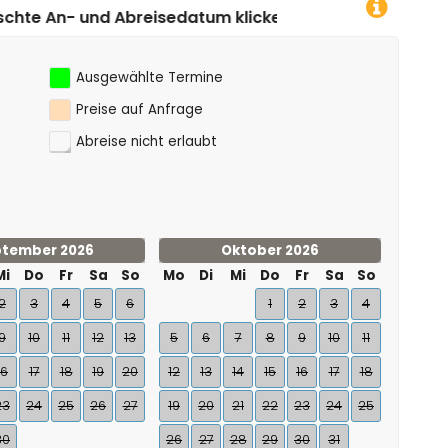
datum klicken!
Ausgewählte Termine
Preise auf Anfrage
Abreise nicht erlaubt
tember 2026
Oktober 2026
Mi
Do
Fr
Sa
So
Mo
Di
Mi
Do
Fr
Sa
So
2
3
4
5
6
1
2
3
4
9
10
11
12
13
5
6
7
8
9
10
11
16
17
18
19
20
12
13
14
15
16
17
18
23
24
25
26
27
19
20
21
22
23
24
25
30
26
27
28
29
30
31