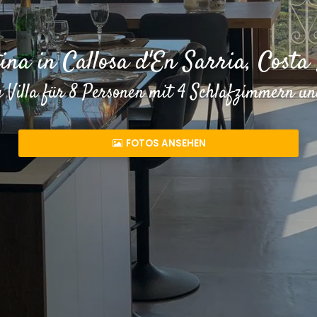
tina in Callosa d'En Sarria, Costa
 Villa für 8 Personen mit 4 Schlafzimmern 
FOTOS ANSEHEN