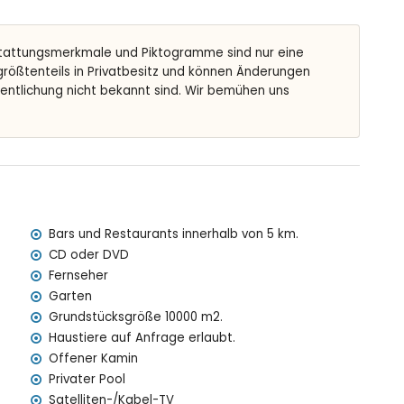
tattungsmerkmale und Piktogramme sind nur eine
 größtenteils in Privatbesitz und können Änderungen
der Villa
fentlichung nicht bekannt sind. Wir bemühen uns
n der Villa
0 Kilometern von der Villa)
b von 5 Kilometern und Zug innerhalb von 10 Kilometern
s der Villa enthalten
t
Bars und Restaurants innerhalb von 5 km.
CD oder DVD
Fernseher
preis
Garten
Grundstücksgröße 10000 m2.
Haustiere auf Anfrage erlaubt.
Offener Kamin
Privater Pool
n der Villa)
Satelliten-/Kabel-TV