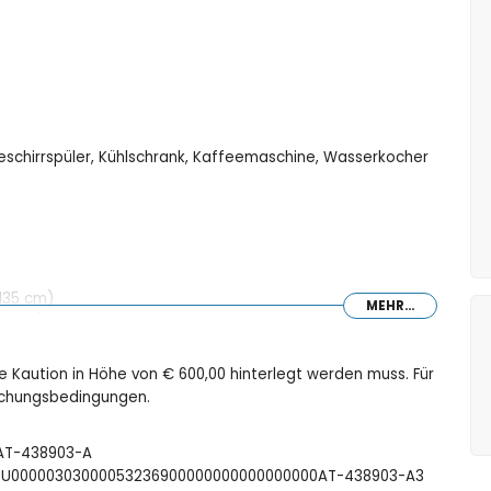
Geschirrspüler, Kühlschrank, Kaffeemaschine, Wasserkocher
 135 cm)
MEHR...
, Bad/Dusche-Kombination und Toilette
ne Kaution in Höhe von € 600,00 hinterlegt werden muss. Für
Buchungsbedingungen.
 tief
: AT-438903-A
FCTU00000303000053236900000000000000000AT-438903-A3