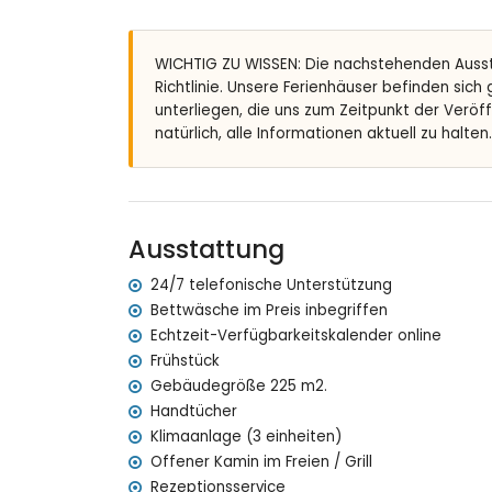
Außendusche
Weitere Informationen
WICHTIG ZU WISSEN: Die nachstehenden Auss
Richtlinie. Unsere Ferienhäuser befinden sich
nächste Stadt innerhalb von 5 Kilometern von 
unterliegen, die uns zum Zeitpunkt der Veröf
nächster Strand innerhalb von 10 Kilometern vo
natürlich, alle Informationen aktuell zu halten.
nächster Flughafen: Alicante (innerhalb von 10
nahe öffentliche Verkehrsmittel: Bus innerhal
bitte erfragen, ob Haustiere erlaubt sind
Ausstattung und Dienstleistungen im Mietprei
Ausstattung
Staubsauger sowie Bügeleisen und Bügelbret
Bettwäsche und Handtücher
24/7 telefonische Unterstützung
Empfangsservice und 24-Stunden-Notdienst
Bettwäsche im Preis inbegriffen
Echtzeit-Verfügbarkeitskalender online
Ausstattung und Dienstleistungen gegen Auf
Frühstück
Frühstück
Gebäudegröße 225 m2.
mit Klimaanlage
Handtücher
Sportmöglichkeiten
Klimaanlage (3 einheiten)
Offener Kamin im Freien / Grill
Tennis und Golf (innerhalb von 10 Kilometern vo
Rezeptionsservice