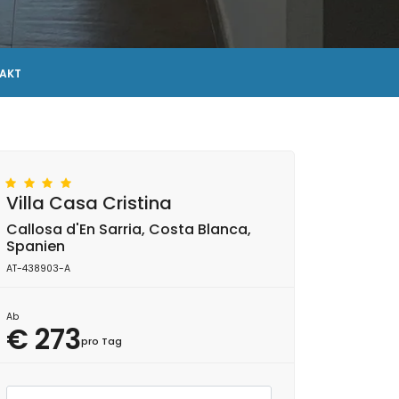
AKT
Villa Casa Cristina
Callosa d'En Sarria, Costa Blanca,
Spanien
AT-438903-A
Ab
€ 273
pro Tag