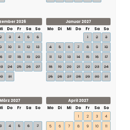
zember 2026
Januar 2027
Mi
Do
Fr
Sa
So
Mo
Di
Mi
Do
Fr
Sa
So
2
3
4
5
6
1
2
3
9
10
11
12
13
4
5
6
7
8
9
10
16
17
18
19
20
11
12
13
14
15
16
17
23
24
25
26
27
18
19
20
21
22
23
24
30
31
25
26
27
28
29
30
31
März 2027
April 2027
Mi
Do
Fr
Sa
So
Mo
Di
Mi
Do
Fr
Sa
So
1
2
3
4
3
4
5
6
7
5
6
7
8
9
10
11