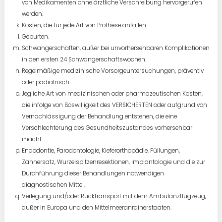
von Medikamenten ohne ärztliche Verschreibung hervorgerufen
werden.
Kosten, die für jede Art von Prothese anfallen.
Geburten.
Schwangerschaften, außer bei unvorhersehbaren Komplikationen
in den ersten 24 Schwangerschaftswochen.
Regelmäßige medizinische Vorsorgeuntersuchungen, präventiv
oder pädiatrisch.
Jegliche Art von medizinischen oder pharmazeutischen Kosten,
die infolge von Böswilligkeit des VERSICHERTEN oder aufgrund von
Vernachlässigung der Behandlung entstehen, die eine
Verschlechterung des Gesundheitszustandes vorhersehbar
macht.
Endodontie, Parodontologie, Kieferorthopädie, Füllungen,
Zahnersatz, Wurzelspitzenresektionen, Implantologie und die zur
Durchführung dieser Behandlungen notwendigen
diagnostischen Mittel.
Verlegung und/oder Rücktransport mit dem Ambulanzflugzeug,
außer in Europa und den Mittelmeeranrainerstaaten.