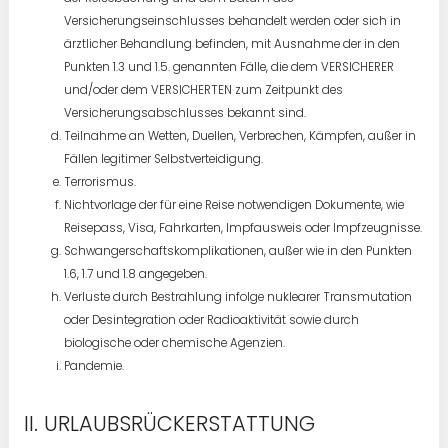
Versicherungseinschlusses behandelt werden oder sich in
ärztlicher Behandlung befinden, mit Ausnahme der in den
Punkten 1.3 und 1.5. genannten Fälle, die dem VERSICHERER
und/oder dem VERSICHERTEN zum Zeitpunkt des
Versicherungsabschlusses bekannt sind.
Teilnahme an Wetten, Duellen, Verbrechen, Kämpfen, außer in
Fällen legitimer Selbstverteidigung.
Terrorismus.
Nichtvorlage der für eine Reise notwendigen Dokumente, wie
Reisepass, Visa, Fahrkarten, Impfausweis oder Impfzeugnisse.
Schwangerschaftskomplikationen, außer wie in den Punkten
1.6, 1.7 und 1.8 angegeben.
Verluste durch Bestrahlung infolge nuklearer Transmutation
oder Desintegration oder Radioaktivität sowie durch
biologische oder chemische Agenzien.
Pandemie.
URLAUBSRÜCKERSTATTUNG