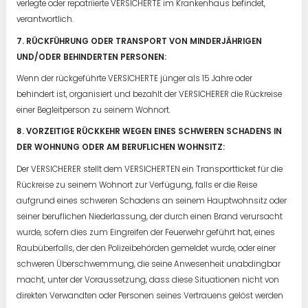
verlegte oder repatriierte VERSICHERTE im Krankenhaus befindet,
verantwortlich.
7. RÜCKFÜHRUNG ODER TRANSPORT VON MINDERJÄHRIGEN
UND/ODER BEHINDERTEN PERSONEN:
Wenn der rückgeführte VERSICHERTE jünger als 15 Jahre oder
behindert ist, organisiert und bezahlt der VERSICHERER die Rückreise
einer Begleitperson zu seinem Wohnort.
8. VORZEITIGE RÜCKKEHR WEGEN EINES SCHWEREN SCHADENS IN
DER WOHNUNG ODER AM BERUFLICHEN WOHNSITZ:
Der VERSICHERER stellt dem VERSICHERTEN ein Transportticket für die
Rückreise zu seinem Wohnort zur Verfügung, falls er die Reise
aufgrund eines schweren Schadens an seinem Hauptwohnsitz oder
seiner beruflichen Niederlassung, der durch einen Brand verursacht
wurde, sofern dies zum Eingreifen der Feuerwehr geführt hat, eines
Raubüberfalls, der den Polizeibehörden gemeldet wurde, oder einer
schweren Überschwemmung, die seine Anwesenheit unabdingbar
macht, unter der Voraussetzung, dass diese Situationen nicht von
direkten Verwandten oder Personen seines Vertrauens gelöst werden