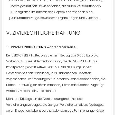
Schäden, die der VERSICHERTE vorsätzlich oder grob fahrlässig
herbeigeführt hat, sowie Schäden, die durch Verschütten von
Flüssigkeiten im Inneren des Gepäcks entstanden sind.
Alle Kraftfahrzeuge, sowie deren Ergänzungen und Zubehör.
ZIVILRECHTLICHE HAFTUNG
13. PRIVATE ZIVILHAFTUNG während der Reise:
Der VERSICHERER haftet bis zu einem Betrag von 6.000 Euro pro
Vorbehalt für die Geldentschädigung, die der VERSICHERTE als
Privatperson gemäß Artikel 1.902 bis 1.910 des Bürgerlichen
Gesetzbuches oder ähnlicher, in ausländischen Gesetzen
vorgesehener Bestimmungen für Personen- oder Sachschäden, die
Dritten unfreiwillig an deren Personen, Tieren oder Sachen zugefügt
werden, zivilrechtlich zu leisten hat.
Nicht als Dritte gelten der Versicherungsnehmer des
Versicherungsvertrages, die übrigen Versicherten dieses Vertrages,
deren Ehegatten, Lebenspartner oder sonstige Familienangehörige,