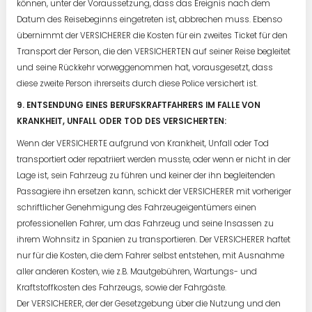
können, unter der Voraussetzung, dass das Ereignis nach dem
Datum des Reisebeginns eingetreten ist, abbrechen muss. Ebenso
übernimmt der VERSICHERER die Kosten für ein zweites Ticket für den
Transport der Person, die den VERSICHERTEN auf seiner Reise begleitet
und seine Rückkehr vorweggenommen hat, vorausgesetzt, dass
diese zweite Person ihrerseits durch diese Police versichert ist.
9. ENTSENDUNG EINES BERUFSKRAFTFAHRERS IM FALLE VON
KRANKHEIT, UNFALL ODER TOD DES VERSICHERTEN:
Wenn der VERSICHERTE aufgrund von Krankheit, Unfall oder Tod
transportiert oder repatriiert werden musste, oder wenn er nicht in der
Lage ist, sein Fahrzeug zu führen und keiner der ihn begleitenden
Passagiere ihn ersetzen kann, schickt der VERSICHERER mit vorheriger
schriftlicher Genehmigung des Fahrzeugeigentümers einen
professionellen Fahrer, um das Fahrzeug und seine Insassen zu
ihrem Wohnsitz in Spanien zu transportieren. Der VERSICHERER haftet
nur für die Kosten, die dem Fahrer selbst entstehen, mit Ausnahme
aller anderen Kosten, wie z.B. Mautgebühren, Wartungs- und
Kraftstoffkosten des Fahrzeugs, sowie der Fahrgäste.
Der VERSICHERER, der der Gesetzgebung über die Nutzung und den