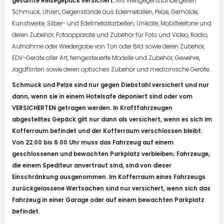
gesamte Reisegepäck versichert.
Als Wertgegenstände gelten
Schmuck, Uhren, Gegenstände aus Edelmetallen, Pelze, Gemälde,
Kunstwerke, Silber- und Edelmetallarbeiten, Unikate, Mobiltelefone und
deren Zubehör, Fotoapparate und Zubehör für Foto und Video, Radio,
Aufnahme oder Wiedergabe von Ton oder Bild sowie deren Zubehör,
EDV-Geräte aller Art, ferngesteuerte Modelle und Zubehör, Gewehre,
Jagdflinten sowie deren optisches Zubehör und medizinische Geräte.
Schmuck und Pelze sind nur gegen Diebstahl versichert und nur
dann, wenn sie in einem Hotelsafe deponiert sind oder vom
VERSICHERTEN getragen werden. In Kraftfahrzeugen
abgestelltes Gepäck gilt nur dann als versichert, wenn es sich im
Kofferraum befindet und der Kofferraum verschlossen bleibt.
Von 22.00 bis 6.00 Uhr muss das Fahrzeug auf einem
geschlossenen und bewachten Parkplatz verbleiben; Fahrzeuge,
die einem Spediteur anvertraut sind, sind von dieser
Einschränkung ausgenommen. Im Kofferraum eines Fahrzeugs
zurückgelassene Wertsachen sind nur versichert, wenn sich das
Fahrzeug in einer Garage oder auf einem bewachten Parkplatz
befindet.