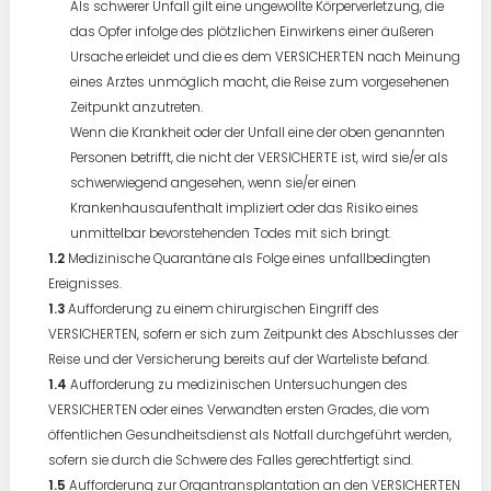
Als schwerer Unfall gilt eine ungewollte Körperverletzung, die
das Opfer infolge des plötzlichen Einwirkens einer äußeren
Ursache erleidet und die es dem VERSICHERTEN nach Meinung
eines Arztes unmöglich macht, die Reise zum vorgesehenen
Zeitpunkt anzutreten.
Wenn die Krankheit oder der Unfall eine der oben genannten
Personen betrifft, die nicht der VERSICHERTE ist, wird sie/er als
schwerwiegend angesehen, wenn sie/er einen
Krankenhausaufenthalt impliziert oder das Risiko eines
unmittelbar bevorstehenden Todes mit sich bringt.
Medizinische Quarantäne als Folge eines unfallbedingten
Ereignisses.
Aufforderung zu einem chirurgischen Eingriff des
VERSICHERTEN, sofern er sich zum Zeitpunkt des Abschlusses der
Reise und der Versicherung bereits auf der Warteliste befand.
Aufforderung zu medizinischen Untersuchungen des
VERSICHERTEN oder eines Verwandten ersten Grades, die vom
öffentlichen Gesundheitsdienst als Notfall durchgeführt werden,
sofern sie durch die Schwere des Falles gerechtfertigt sind.
Aufforderung zur Organtransplantation an den VERSICHERTEN