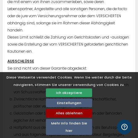
die mit einem von ihnen zusammenleben, sowie deren
Lebenspartner, Angestellte und alle sonstigen Personen, die de facto
oder de jure vom Versicherungsnehmer oder dem VERSICHERTEN
abhängig sind, solange sie im Rahmen dieser Abhängigkeit
handeln.
Dieses Limit schließt die Zahlung von Gerichtskosten und -auslagen
sowie die Erstellung der vom VERSICHERTEN geforderten gerichtlichen
Kautionen ein.
AUSSCHLÜSSE
Sie sind nicht von dieser Garantie abgedeckt:
Diese Webseite verwendet Cookies. Wenn Sie weiter durch die Seite
Jede Art von Haftpflicht, die dem VERSICHERTEN für das Führen von
navigieren, stimmen Sie unserer Verwendung von Cookies zu.
Kraftfahrzeugen, Flugzeugen und Booten sowie für den Gebrauch
von Schusswaffen zusteht.
Ich akzeptiere
Zivilrechtliche Haftung aus beruflicher, gewerkschaftlicher,
Einstellungen
politischer oder vereinsbezogener Tätigkeit.
Alles ablehnen
Geldstrafen oder Sanktionen, die von Gerichten oder Behörden
jeglicher Art verhängt werden.
Mehr Info finden Sie
Haftpflicht aus der Ausübung von Sportarten als Berufssportler
hier
und aus folgenden Sportarten, auch als Amateur: Bergsteigen,