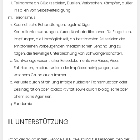
Teilnahme an Glücksspielen, Duellen, Verbrechen, Kämpfen, außer
in Fällen von Selbstverteidigung.
Terrorismus.
Kosmetische Behandlungen, regelmäßige
Kontrolluntersuchungen, Kuren, Kontraindikationen für Flugreisen,
Impfungen, die Unmöglichkeit, an bestimmten Reisezielen der
empfohlenen vorbeugenden medizinischen Behandlung zu
folgen, die freiwillige Unterbrechung von Schwangerschaften.
Nichtvorlage wesentlicher Reisedokumente wie Pässe, Visa,
Fahrkarten, Impfausweise oder Impfbescheinigungen, aus
welchem Grund auch immer.
Verluste durch Strahlung infolge nuklearer Transmutation oder
Desintegration oder Radioaktivität sowie durch biologische oder
chemische Agenzien.
Pandemie.
UNTERSTÜTZUNG
Ständiger 24-Stunden-Service zur Hilfeleistung für Personen, den der