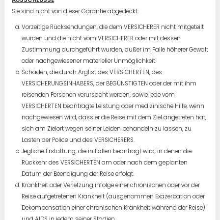
AUSSCHLÜSSE
Sie sind nicht von dieser Garantie abgedeckt:
Vorzeitige Rücksendungen, die dem VERSICHERER nicht mitgeteilt
wurden und die nicht vom VERSICHERER oder mit dessen
Zustimmung durchgeführt wurden, außer im Falle höherer Gewalt
oder nachgewiesener materieller Unmöglichkeit.
Schäden, die durch Arglist des VERSICHERTEN, des
VERSICHERUNGSINHABERS, der BEGÜNSTIGTEN oder der mit ihm
reisenden Personen verursacht werden, sowie jede vom
VERSICHERTEN beantragte Leistung oder medizinische Hilfe, wenn
nachgewiesen wird, dass er die Reise mit dem Ziel angetreten hat,
sich am Zielort wegen seiner Leiden behandeln zu lassen, zu
Lasten der Police und des VERSICHERERS.
Jegliche Erstattung, die in Fällen beantragt wird, in denen die
Rückkehr des VERSICHERTEN am oder nach dem geplanten
Datum der Beendigung der Reise erfolgt.
Krankheit oder Verletzung infolge einer chronischen oder vor der
Reise aufgetretenen Krankheit (ausgenommen Exazerbation oder
Dekompensation einer chronischen Krankheit während der Reise)
und AIDS in jedem seiner Stadien.