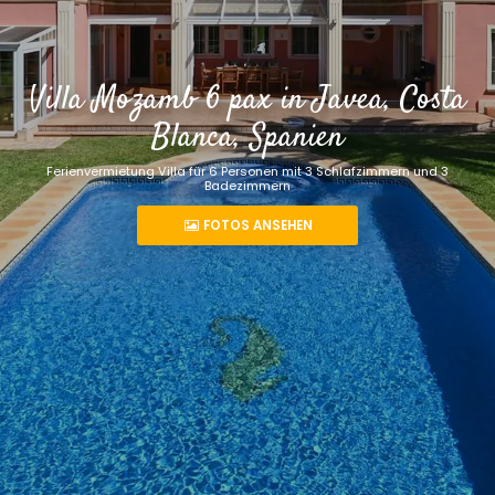
Villa Mozamb 6 pax in Javea, Costa
Blanca, Spanien
Ferienvermietung Villa für 6 Personen mit 3 Schlafzimmern und 3
Badezimmern
FOTOS ANSEHEN