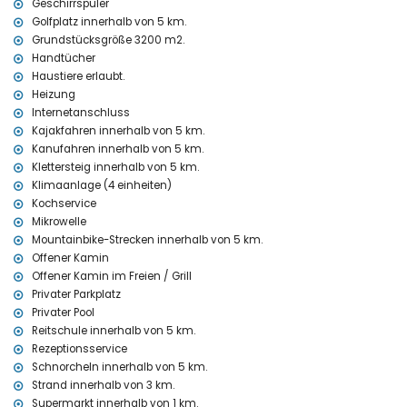
Geschirrspüler
Villa)
Golfplatz innerhalb von 5 km.
Nächster Flughafen: Alicante (innerhalb von 100 Kilometern von der
Villa)
Grundstücksgröße 3200 m2.
Zweitnächster Flughafen: Valencia (> 100 Kilometer)
Handtücher
Haustiere erlaubt
Haustiere erlaubt.
Die Unterkunft eignet sich sehr gut für Familien mit Kindern
Heizung
Internetanschluss
Einrichtungen und Dienstleistungen, die im Mietpreis der Villa
Kajakfahren innerhalb von 5 km.
enthalten sind
Kanufahren innerhalb von 5 km.
Internet (WiFi)
Klettersteig innerhalb von 5 km.
Bügeleisen und Bügelbrett
Klimaanlage (4 einheiten)
Bettwäsche und Handtücher
Kochservice
Empfangsdienst und 24-Stunden-Notdienst
Mikrowelle
Warmluftheizung und Klimaanlage
Mountainbike-Strecken innerhalb von 5 km.
Einrichtungen und Dienstleistungen gegen Aufpreis
Offener Kamin
Flughafentransfer
Offener Kamin im Freien / Grill
Kochservice
Privater Parkplatz
Zustellbett und Kinderbett (auf Anfrage)
Privater Pool
Reitschule innerhalb von 5 km.
Unterhaltungs- und Freizeitaktivitäten für Ihren Urlaub in
Rezeptionsservice
Xàbia, Costa Blanca
Schnorcheln innerhalb von 5 km.
Diskothek, Bar und Promenade (Paseo Marítimo) (innerhalb von 5
Strand innerhalb von 3 km.
Kilometern vom Haus)
Supermarkt innerhalb von 1 km.