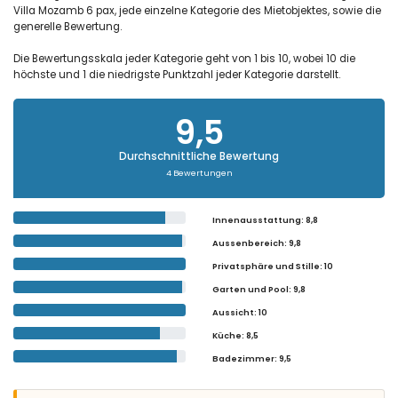
Villa Mozamb 6 pax, jede einzelne Kategorie des Mietobjektes, sowie die
generelle Bewertung.
Die Bewertungsskala jeder Kategorie geht von 1 bis 10, wobei 10 die
höchste und 1 die niedrigste Punktzahl jeder Kategorie darstellt.
9,5
Durchschnittliche Bewertung
4 Bewertungen
Innenausstattung
: 8,8
Aussenbereich
: 9,8
Privatsphäre und Stille
: 10
Garten und Pool
: 9,8
Aussicht
: 10
Küche
: 8,5
Badezimmer
: 9,5