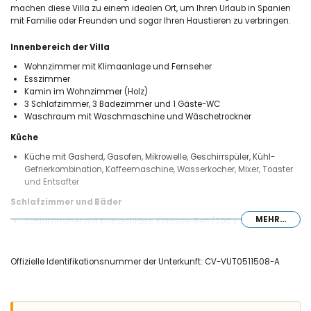
machen diese Villa zu einem idealen Ort, um Ihren Urlaub in Spanien
mit Familie oder Freunden und sogar Ihren Haustieren zu verbringen.
Innenbereich der Villa
Wohnzimmer mit Klimaanlage und Fernseher
Esszimmer
Kamin im Wohnzimmer (Holz)
3 Schlafzimmer, 3 Badezimmer und 1 Gäste-WC
Waschraum mit Waschmaschine und Wäschetrockner
Küche
Küche mit Gasherd, Gasofen, Mikrowelle, Geschirrspüler, Kühl-
Gefrierkombination, Kaffeemaschine, Wasserkocher, Mixer, Toaster
und Entsafter
Schlafzimmer und Bäder
MEHR...
Schlafzimmer mit Klimaanlage, Kingsize-Bett (200 x 200 cm) und
en-suite Badezimmer
Schlafzimmer mit Klimaanlage, Kingsize-Bett (200 x 180 cm) und
en-suite Badezimmer
Offizielle Identifikationsnummer der Unterkunft: CV-VUT0511508-A
Schlafzimmer mit Klimaanlage und 2 Einzelbetten (200 x 90 cm)
en-suite Badezimmer mit Doppelwaschbecken, Badewanne,
Dusche, Toilette und Haartrockner
en-suite Badezimmer mit Einzelwaschbecken, Dusche, Toilette und