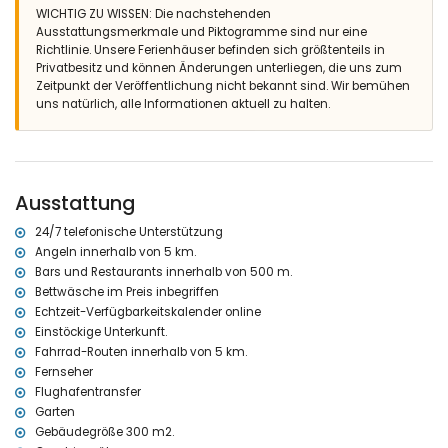
WICHTIG ZU WISSEN: Die nachstehenden
Haartrockner
Ausstattungsmerkmale und Piktogramme sind nur eine
Badezimmer mit Einzelwaschbecken, Badewanne/Dusche-
Richtlinie. Unsere Ferienhäuser befinden sich größtenteils in
Kombination, Toilette und Haartrockner
Privatbesitz und können Änderungen unterliegen, die uns zum
Außenbereich der Villa
Zeitpunkt der Veröffentlichung nicht bekannt sind. Wir bemühen
uns natürlich, alle Informationen aktuell zu halten.
Großes und eingezäuntes Grundstück
Privater Pool mit den Maßen 12m x 6m und 2m Tiefe
Rasen mit Garten und Bäumen sowie Gartenmöbel mit
Sonnenliegen
2 überdachte Terrassen
Ausstattung
Grill
Außendusche
24/7 telefonische Unterstützung
Sitzbereich im Freien und Essbereich im Freien
Angeln innerhalb von 5 km.
4 private überdachte Parkplätze
Bars und Restaurants innerhalb von 500 m.
Weitere Informationen
Bettwäsche im Preis inbegriffen
Nächster Ort: Xàbia (innerhalb von 2 Kilometern von der Villa)
Echtzeit-Verfügbarkeitskalender online
Nächstes Ufer oder Küste: Mittelmeer, Xàbia (innerhalb von 3
Einstöckige Unterkunft.
Kilometern von der Villa)
Fahrrad-Routen innerhalb von 5 km.
Nächster Strand: La Grava, Xàbia (innerhalb von 3 Kilometern von
Fernseher
der Villa)
Flughafentransfer
Nächster Hafen: Aduanas del Mar (innerhalb von 4 Kilometern von
Garten
der Villa)
Gebäudegröße 300 m2.
Nächster Park: Montgó, Xàbia (innerhalb von 2 Kilometern von der