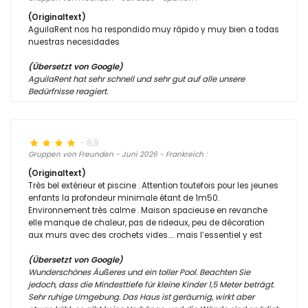
(Originaltext)
AguilaRent nos ha respondido muy rápido y muy bien a todas
nuestras necesidades
(Übersetzt von Google)
AguilaRent hat sehr schnell und sehr gut auf alle unsere
Bedürfnisse reagiert.
- 8,9
Gruppen von Freunden - Juni 2026 - Frankreich :
(Originaltext)
Très bel extérieur et piscine . Attention toutefois pour les jeunes
enfants la profondeur minimale étant de 1m50.
Environnement très calme . Maison spacieuse en revanche
elle manque de chaleur, pas de rideaux, peu de décoration
aux murs avec des crochets vides….. mais l’essentiel y est
(Übersetzt von Google)
Wunderschönes Äußeres und ein toller Pool. Beachten Sie
jedoch, dass die Mindesttiefe für kleine Kinder 1,5 Meter beträgt.
Sehr ruhige Umgebung. Das Haus ist geräumig, wirkt aber