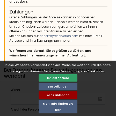
angegeben.
Zahlungen
Offene Zahlungen bei der Anreise können in bar oder per
Kreditkarte beglichen werden. Schecks werden nicht akzeptiert.
Um den Check-in zu beschleunigen, empfehlen wir Ihnen,
offene Zahlungen vor Ihrer Anreise zu begleichen.
Melden Sie sich auf
checkmyreservation.com
mit Ihrer E-Mail-
Adresse und Ihrer Buchungsnummer an.
Wir freuen uns darauf, Sie begrüßen zu dürfen, und
wünschen Ihnen einen angenehmen Aufenthalt.
Diese Webseite verwendet Cookies. Wenn Sie weiter durch die Seite
Bei Fragen können Sie sich gerne an uns
navigieren, stimmen Sie unserer Verwendung von Cookies zu.
wenden!
Ich akzeptiere
Einstellungen
Wenn
Alles ablehnen
Mehr Info finden Sie
Anzahl der Personen:
hier