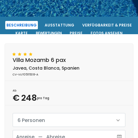
BESCHREIBUNG
AUSSTATTUNG
VERFÜGBARKEIT & PREISE
KARTE
BEWERTUNGEN
PREISE
FOTOS ANSEHEN
KONTAKT
RESERVIERUNG
Villa Mozamb 6 pax
Javea, Costa Blanca, Spanien
CV-VUT0511508-A
Ab
€ 248
pro Tag
6 Personen