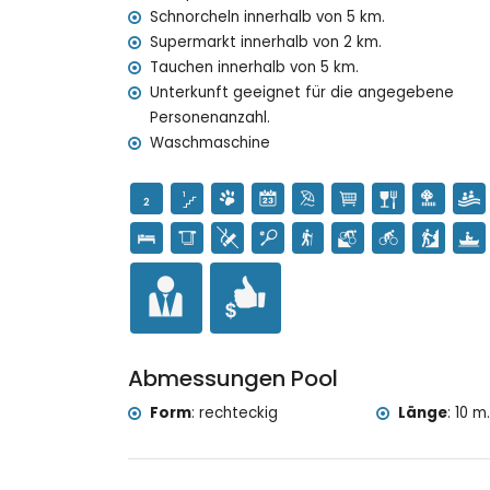
Schnorcheln innerhalb von 5 km.
Museum (Pueblo Histórico, Jávea), Kirche (San
Denkmal (Pueblo Histórico, Jávea), architekto
Supermarkt innerhalb von 2 km.
Ort (Pueblo Histórico und Jávea) (innerhalb v
Tauchen innerhalb von 5 km.
Burg (Portal de la Vila und Denia) (innerhalb 
Unterkunft geeignet für die angegebene
Personenanzahl.
Sport
Waschmaschine
Tennis, Wandern, Mountainbiking, Radfahren, K
Schnorcheln und Surfen (innerhalb von 5 Kilo
Golf (Jávea Golf Club, Jávea) und Reiten (inn
Abmessungen Pool
Form
:
rechteckig
Länge
:
10 m