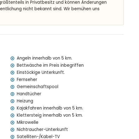
 größtenteils in Privatbesitz und können Änderungen
innerhalb von 5 Kilometern vom Studio)
fentlichung nicht bekannt sind. Wir bemühen uns
nnerhalb von 5 Kilometern vom Studio)
halb von 10 Kilometern vom Studio)
on 5 Kilometern vom Studio)
00 Kilometern vom Studio)
meter)
mit Kindern
Angeln innerhalb von 5 km.
Bettwäsche im Preis inbegriffen
s inbegriffen sind
Einstöckige Unterkunft.
Fernseher
Gemeinschaftspool
Handtücher
st
Heizung
Kajakfahren innerhalb von 5 km.
s
Klettersteig innerhalb von 5 km.
Mikrowelle
Nichtraucher-Unterkunft
ta Blanca
Satelliten-/Kabel-TV