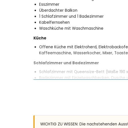
Esszimmer
Überdachter Balkon
1 Schlafzimmer und 1 Badezimmer
Kabelfernsehen
Waschküche mit Waschmaschine
Küche
Offene Küche mit Elektroherd, Elektrobackofen
Kaffeemaschine, Wasserkocher, Mixer, Toaste
Schlafzimmer und Badezimmer
Schlafzimmer mit Queensize-Bett (Maße 190 x
Badezimmer mit Einzelwaschbecken, Dusche u
Außenausstattung
Gemeinschaftspool mit Maßen 8m x 4m und 2
Gemeinschaftsgarten mit Bäumen
Essbereich im Freien
Weitere Informationen
WICHTIG ZU WISSEN: Die nachstehenden Auss
Nächste Stadt: Jávea (innerhalb von 10 Kilom