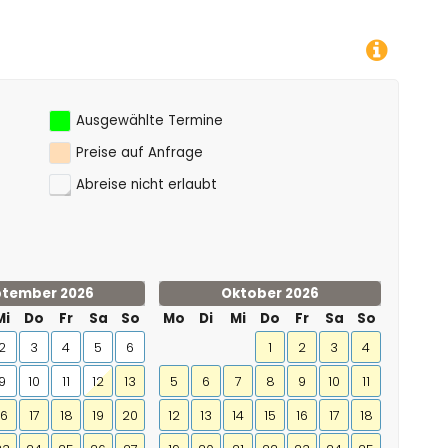
Ausgewählte Termine
Preise auf Anfrage
Abreise nicht erlaubt
tember 2026
Oktober 2026
Mi
Do
Fr
Sa
So
Mo
Di
Mi
Do
Fr
Sa
So
2
3
4
5
6
1
2
3
4
9
10
11
12
13
5
6
7
8
9
10
11
16
17
18
19
20
12
13
14
15
16
17
18