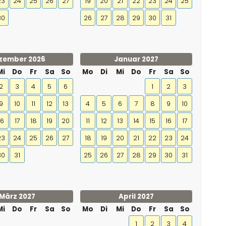
23
24
25
26
27
19
20
21
22
23
24
25
30
26
27
28
29
30
31
zember 2026
Januar 2027
Mi
Do
Fr
Sa
So
Mo
Di
Mi
Do
Fr
Sa
So
2
3
4
5
6
1
2
3
9
10
11
12
13
4
5
6
7
8
9
10
16
17
18
19
20
11
12
13
14
15
16
17
23
24
25
26
27
18
19
20
21
22
23
24
30
31
25
26
27
28
29
30
31
März 2027
April 2027
Mi
Do
Fr
Sa
So
Mo
Di
Mi
Do
Fr
Sa
So
1
2
3
4