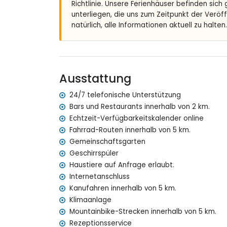
Richtlinie. Unsere Ferienhäuser befinden sich
Nächster Fluss oder Ufer: Mittelmeer, Jávea (
unterliegen, die uns zum Zeitpunkt der Veröf
Nächster Strand: Cala de la Barraca, Jávea (i
natürlich, alle Informationen aktuell zu halten.
Nächster Hafen: Duanes del Mar, Jávea (inner
Nächster Park: La Guardia, Jávea (innerhalb v
Nächster Flughafen: Alicante (innerhalb von 1
Zweitnächster Flughafen: Valencia (> 100 Kilo
Rauchen nicht erlaubt
Ausstattung
Bitte anfragen, ob Haustiere erlaubt sind
Die Unterkunft ist sehr geeignet für Familien 
24/7 telefonische Unterstützung
Bars und Restaurants innerhalb von 2 km.
Anlagen und Dienstleistungen, die im Mietprei
Echtzeit-Verfügbarkeitskalender online
Internet (WiFi)
Fahrrad-Routen innerhalb von 5 km.
Bügeleisen und Bügelbrett
Gemeinschaftsgarten
Bettwäsche und Handtücher
Geschirrspüler
Empfangsservice und 24-Stunden-Notfalldien
Haustiere auf Anfrage erlaubt.
Luftheizung und Klimaanlage
Internetanschluss
Anlagen und Dienstleistungen gegen Aufprei
Kanufahren innerhalb von 5 km.
Klimaanlage
Zusatzbett und Kinderbett (auf Anfrage)
Mountainbike-Strecken innerhalb von 5 km.
Sehenswürdigkeiten und Kultur in Jávea, Cos
Rezeptionsservice