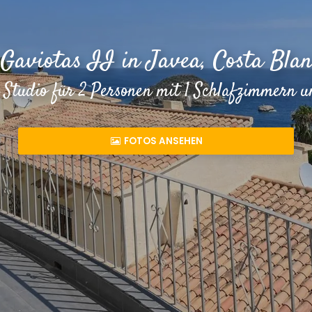
 Gaviotas II in Javea, Costa Blan
 Studio für 2 Personen mit 1 Schlafzimmern 
FOTOS ANSEHEN