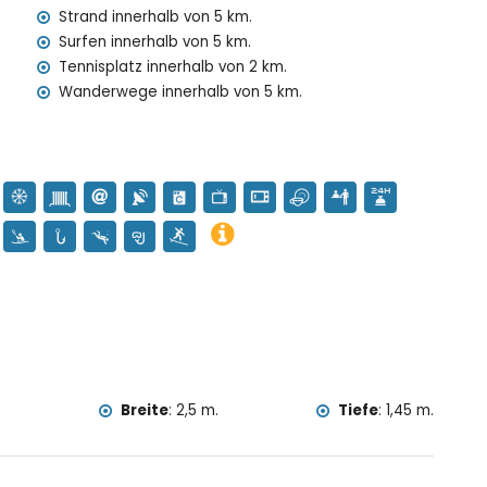
Strand innerhalb von 5 km.
 Bartolomé, Jávea), Ruine (Pueblo Histórico, Jávea),
nisches Gebäude (Pueblo Histórico, Jávea), historischer
Surfen innerhalb von 5 km.
on 10 Kilometern von der Unterkunft)
Tennisplatz innerhalb von 2 km.
von 25 Kilometern von der Unterkunft)
Wanderwege innerhalb von 5 km.
lettern, Kanufahren, Kajakfahren, Angeln, Tauchen,
metern vom Studio)
erhalb von 10 Kilometern vom Studio)
.
Breite
:
2,5 m.
Tiefe
:
1,45 m.