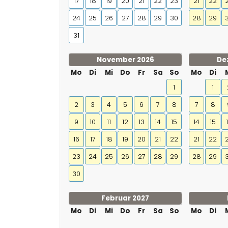
17
18
19
20
21
22
23
21
22
24
25
26
27
28
29
30
28
29
31
November 2026
De
Mo
Di
Mi
Do
Fr
Sa
So
Mo
Di
1
1
2
3
4
5
6
7
8
7
8
9
10
11
12
13
14
15
14
15
16
17
18
19
20
21
22
21
22
23
24
25
26
27
28
29
28
29
30
Februar 2027
Mo
Di
Mi
Do
Fr
Sa
So
Mo
Di