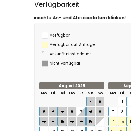
Verfügbarkeit
 An- und Abreisedatum klicken!
Verfügbar
Verfügbar auf Anfrage
Ankunft nicht erlaubt
Nicht verfügbar
August 2026
Sep
Mo
Di
Mi
Do
Fr
Sa
So
Mo
Di
1
2
1
3
4
5
6
8
9
7
7
8
10
11
12
13
14
15
16
14
15