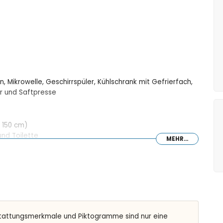
, Mikrowelle, Geschirrspüler, Kühlschrank mit Gefrierfach,
r und Saftpresse
 150 cm)
nd Toilette
MEHR...
m Tiefe
tattungsmerkmale und Piktogramme sind nur eine
etern vom Studio)